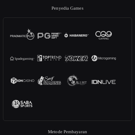
Penyedia Games
Metode Pembayaran