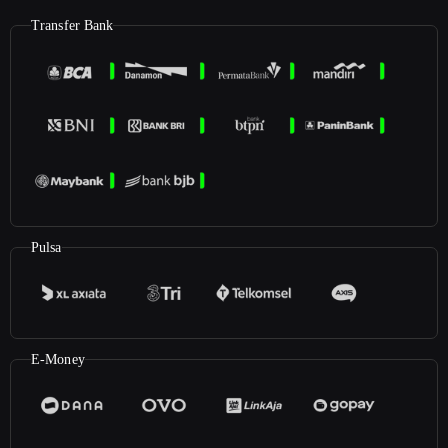
Transfer Bank
Pulsa
E-Money