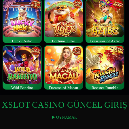
Lucky Neko
Fortune Tiger
Treasures of Aztec
Wild Bandito
Dreams of Macau
Rooster Rumble
XSLOT CASINO GÜNCEL GİRİŞ
▶️ OYNAMAK