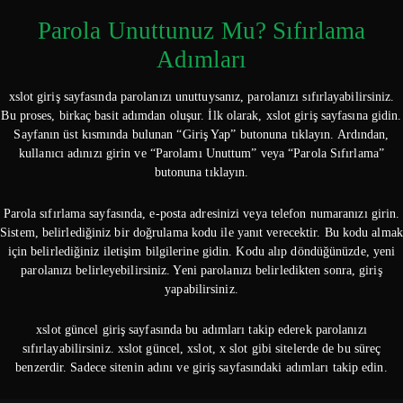
Parola Unuttunuz Mu? Sıfırlama
Adımları
xslot giriş sayfasında parolanızı unuttuysanız, parolanızı sıfırlayabilirsiniz.
Bu proses, birkaç basit adımdan oluşur. İlk olarak, xslot giriş sayfasına gidin.
Sayfanın üst kısmında bulunan “Giriş Yap” butonuna tıklayın. Ardından,
kullanıcı adınızı girin ve “Parolamı Unuttum” veya “Parola Sıfırlama”
butonuna tıklayın.
Parola sıfırlama sayfasında, e-posta adresinizi veya telefon numaranızı girin.
Sistem, belirlediğiniz bir doğrulama kodu ile yanıt verecektir. Bu kodu almak
için belirlediğiniz iletişim bilgilerine gidin. Kodu alıp döndüğünüzde, yeni
parolanızı belirleyebilirsiniz. Yeni parolanızı belirledikten sonra, giriş
yapabilirsiniz.
xslot güncel giriş sayfasında bu adımları takip ederek parolanızı
sıfırlayabilirsiniz. xslot güncel, xslot, x slot gibi sitelerde de bu süreç
benzerdir. Sadece sitenin adını ve giriş sayfasındaki adımları takip edin.