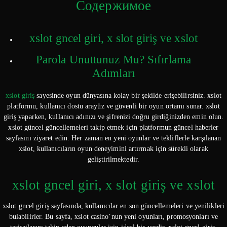
Содержимое
xslot gncel giri, x slot giriş ve xslot
Parola Unuttunuz Mu? Sıfırlama
Adımları
xslot giriş
sayesinde oyun dünyasına kolay bir şekilde erişebilirsiniz. xslot
platformu, kullanıcı dostu arayüz ve güvenli bir oyun ortamı sunar. xslot
giriş yaparken, kullanıcı adınızı ve şifrenizi doğru girdiğinizden emin olun.
xslot güncel güncellemeleri takip etmek için platformun güncel haberler
sayfasını ziyaret edin. Her zaman en yeni oyunlar ve tekliflerle karşılanan
xslot, kullanıcıların oyun deneyimini artırmak için sürekli olarak
geliştirilmektedir.
xslot gncel giri, x slot giriş ve xslot
xslot gncel giriş sayfasında, kullanıcılar en son güncellemeleri ve yenilikleri
bulabilirler. Bu sayfa, xslot casino’nun yeni oyunları, promosyonları ve