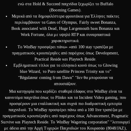
ενώ στα Hold & Succeed παιχνίδια ξεχωρίζει το Buffalo
(Booming Games).
Μερικά από τα δημοφιλέστερα φρουτάκια για Έλληνες παίκτες
περιλαμβάνουν τα Gates of Olympus, Fairly sweet Bonanza,
Book associated with Dead, Huge Largemouth bass Bonanza και
Work Fortune, όλα με υψηλό RTP και συναρπαστικά
χαρακτηριστικά.
Το WinBay προσφέρει πάνω» «από 100 stay τραπέζια με
πραγματικούς κρουπιέρηδες από παρόχους όπως Development,
Practical Reside και Playtech Reside.
Εμβληματικοί τίτλοι για το ελληνικό κοινό όπως το Glowing
blue Wizard, το Puro satellite Princess Trinity και το”
“Régulateur coming from Dawn” “δεν θα μπορούσαν να
απουσιάζουν.
Μια κατηγορία που κερδίζει σταθερά έδαφος στο WinBay είναι τα
καινοτόμα παιχνίδια όπως το Plinko και τα Incident Video gaming, που
προσφέρουν μια εναλλακτική και συχνά πιο διαδραστική εμπειρία
παιχνιδιού. Το WinBay προσφέρει πάνω από a 100 live τραπέζια με
πραγματικούς κρουπιέρηδες από παρόχους όπως Advancement, Pragmatic
Survive και Playtech Reside. Το WinBay Wagering corporation” “λειτουργεί
με άδεια από την Αρχή Τυχερών Παιχνιδιών του Κουρασάο (8048/JAZ),