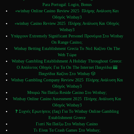
Para Portugal: Login, Bonus
«winbay Online Casino Review 2025 ️ Πλήρης Ανάλυση Και
Οδηγός Winbay3
«winbay Casino Review 2025 ️ Πλήρης Ανάλυση Και Οδηγός
Winbay3
Υπάρχουν Extremely Significant Personel Προνόμια Στο Winbay
On Range Casino;
Winbay Betting Establishment Grecia Το Νο1 Καζίνο On The
Web Τώρα
Winbay Gambling Establishment A Holiday Throughout Greece:
Ο Απόλυτος Οδηγός Για Τα On The Internet Παιχνίδια 🎰
Παιχνίδια Καζίνο Στο Winbay 🎲
Winbay Gambling Company Review 2025 ️ Πλήρης Ανάλυση Και
Οδηγός Winbay3
Μπορώ Να Παίξω Reside Casino Στο Winbay;
Winbay Online Casino Assessment 2025 ️ Πλήρης Ανάλυση Και
Οδηγός Winbay3
❓ Συχνές Ερωτήσεις (faq) Για Το Winbay Online Gambling
Establishment Greece
Γιατί Να Παίξω Στο Winbay Casino
Τι Είναι Τα Crash Games Στο Winbay;