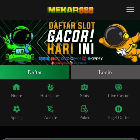
Beranda
Slot Online
Live Casino
Sportsbook
Arcade
Togel Online
Daftar
Login
Poker
Whatsapp
Home
Hot Games
Slots
Live Casino
Telegram
Sports
Arcade
Poker
Togel Online
Livechat