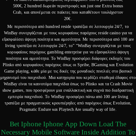
500€, 2 hundred δωρεάν περιστροφές και just one Extra bonus
Crab, και απονέμεται σε παίκτες που καταθέτουν τουλάχιστον
20€.
Με περισσότερα από hundred reside τραπέζια σε λειτουργία 24/7, το
WinBay συνεργάζεται με τους κορυφαίους παρόχους reside casino για να
εξασφαλίσει άψογη ποιότητα και αμεσότητα. Με περισσότερα από 100 are
living τραπέζια σε λειτουργία 24/7, το” “WinBay συνεργάζεται με τους
κορυφαίους παρόχους gambling enterprise για να εξασφαλίσει άψογη
ποιότητα και αμεσότητα. Το WinBay προσφέρει διάφορες εκδοχές του
Plinko από κορυφαίους παρόχους όπως οι Spribe, BGaming και Evolution
Game playing, κάθε μία με τις δικές της μοναδικές πινελιές στο βασικό
μηχανισμό του παιχνιδιού. Μια κατηγορία που κερδίζει σταθερά έδαφος στο
WinBay είναι τα καινοτόμα παιχνίδια όπως το Plinko και τα Crash Movie
show games, που προσφέρουν μια εναλλακτική και συχνά πιο διαδραστική
εμπειρία παιχνιδιού. Το WinBay προσφέρει πάνω από 100 are living
τραπέζια με πραγματικούς κρουπιέρηδες από παρόχους όπως Evolution,
Pragmatic Endure και Playtech Are usually way of life.
Bet Iphone Iphone App Down Load The
Necessary Mobile Software Inside Addition To