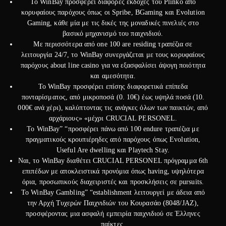
Το WinBay προσφέρει διάφορες εκδοχές του Plinko από
κορυφαίους παρόχους όπως οι Spribe, BGaming και Evolution
Gaming, κάθε μία με τις δικές της μοναδικές πινελιές στο
βασικό μηχανισμό του παιχνιδιού.
Με περισσότερα από one 100 are residing τραπέζια σε
λειτουργία 24/7, το WinBay συνεργάζεται με τους κορυφαίους
παρόχους about line casino για να εξασφαλίσει άψογη ποιότητα
και αμεσότητα.
Το WinBay προσφέρει επίσης διαφορετικά επίπεδα
πονταρίσματος, από μικροποσά (0. 10€) έως υψηλά ποσά (10.
000€ ανά χέρι), καλύπτοντας τις ανάγκες όλων των παικτών, από
αρχάριους» «μέχρι CRUCIAL PERSONEL.
Το WinBay” “προσφέρει πάνω από 100 endure τραπέζια με
πραγματικούς κρουπιέρηδες από παρόχους όπως Evolution,
Useful Are dwelling και Playtech Stay.
Ναι, το WinBay διαθέτει CRUCIAL PERSONEL πρόγραμμα 6th
επιπέδων με αποκλειστικά προνόμια όπως having, υψηλότερα
όρια, προσωπικούς διαχειριστές και προσκλήσεις σε pursuits.
Το WinBay Gambling” “establishment λειτουργεί με άδεια από
την Αρχή Τυχερών Παιχνιδιών του Κουρασάο (8048/JAZ),
προσφέροντας μια ασφαλή εμπειρία παιχνιδιού σε Έλληνες
παίκτες.