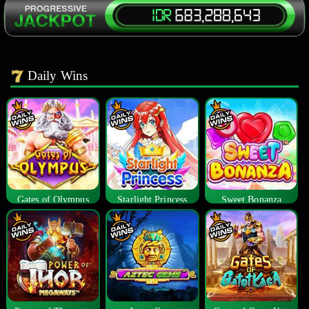
Daily Wins
Gates of Olympus
Starlight Princess
Sweet Bonanza