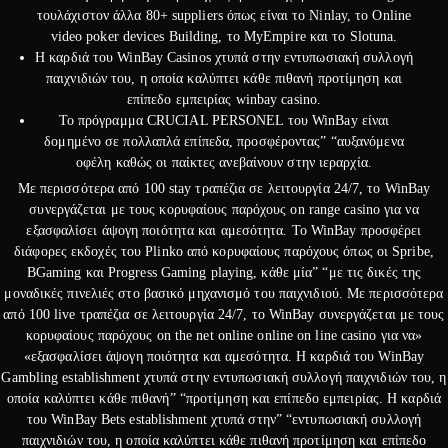
τουλάχιστον άλλα 80+ suppliers όπως είναι το Ninlay, το Online
video poker devices Building, το MyEmpire και το Slotuna.
Η καρδιά του WinBay Casinos χτυπά στην εντυπωσιακή συλλογή
παιχνιδιών του, η οποία καλύπτει κάθε πιθανή προτίμηση και
επίπεδο εμπειρίας winbay casino.
Το πρόγραμμα CRUCIAL PERSONEL του WinBay είναι
δομημένο σε πολλαπλά επίπεδα, προσφέροντας” “αυξανόμενα
οφέλη καθώς οι παίκτες ανεβαίνουν στην ιεραρχία.
Με περισσότερα από 100 stay τραπέζια σε λειτουργία 24/7, το WinBay
συνεργάζεται με τους κορυφαίους παρόχους on range casino για να
εξασφαλίσει άψογη ποιότητα και αμεσότητα. Το WinBay προσφέρει
διάφορες εκδοχές του Plinko από κορυφαίους παρόχους όπως οι Spribe,
BGaming και Progress Gaming playing, κάθε μία” “με τις δικές της
μοναδικές πινελιές στο βασικό μηχανισμό του παιχνιδιού. Με περισσότερα
από 100 live τραπέζια σε λειτουργία 24/7, το WinBay συνεργάζεται με τους
κορυφαίους παρόχους on the net online online on line casino για να»
«εξασφαλίσει άψογη ποιότητα και αμεσότητα. Η καρδιά του WinBay
Gambling establishment χτυπά στην εντυπωσιακή συλλογή παιχνιδιών του, η
οποία καλύπτει κάθε πιθανή” “προτίμηση και επίπεδο εμπειρίας. Η καρδιά
του WinBay Bets establishment χτυπά στην” “εντυπωσιακή συλλογή
παιχνιδιών του, η οποία καλύπτει κάθε πιθανή προτίμηση και επίπεδο