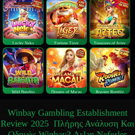
Lucky Neko
Fortune Tiger
Treasures of Aztec
Wild Bandito
Dreams of Macau
Rooster Rumble
Winbay Gambling Establishment
Review 2025 ️ Πλήρης Ανάλυση Και
Οδηγός Winbay3 Aslan Neferler