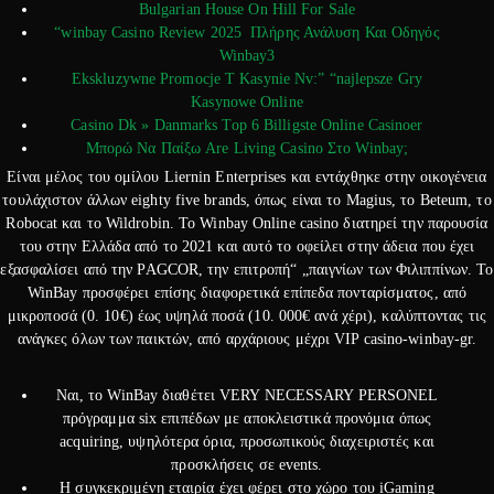
Bulgarian House On Hill For Sale
“winbay Casino Review 2025 ️ Πλήρης Ανάλυση Και Οδηγός
Winbay3
Ekskluzywne Promocje T Kasynie Nv:” “najlepsze Gry
Kasynowe Online
Casino Dk » Danmarks Top 6 Billigste Online Casinoer
Μπορώ Να Παίξω Are Living Casino Στο Winbay;
Είναι μέλος του ομίλου Liernin Enterprises και εντάχθηκε στην οικογένεια
τουλάχιστον άλλων eighty five brands, όπως είναι το Magius, το Beteum, το
Robocat και το Wildrobin. Το Winbay Online casino διατηρεί την παρουσία
του στην Ελλάδα από το 2021 και αυτό το οφείλει στην άδεια που έχει
εξασφαλίσει από την PAGCOR, την επιτροπή“ „παιγνίων των Φιλιππίνων. Το
WinBay προσφέρει επίσης διαφορετικά επίπεδα πονταρίσματος, από
μικροποσά (0. 10€) έως υψηλά ποσά (10. 000€ ανά χέρι), καλύπτοντας τις
ανάγκες όλων των παικτών, από αρχάριους μέχρι VIP casino-winbay-gr.
Ναι, το WinBay διαθέτει VERY NECESSARY PERSONEL
πρόγραμμα six επιπέδων με αποκλειστικά προνόμια όπως
acquiring, υψηλότερα όρια, προσωπικούς διαχειριστές και
προσκλήσεις σε events.
Η συγκεκριμένη εταιρία έχει φέρει στο χώρο του iGaming