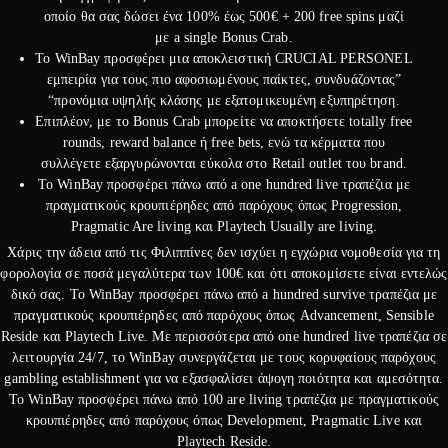
οποίο θα σας δώσει ένα 100% έως 500€ + 200 free spins μαζί
με a single Bonus Crab.
Το WinBay προσφέρει μια αποκλειστική CRUCIAL PERSONEL
εμπειρία για τους πιο αφοσιωμένους παίκτες, συνδυάζοντας”
“προνόμια υψηλής κλάσης με εξατομικευμένη εξυπηρέτηση.
Επιπλέον, με το Bonus Crab μπορείτε να αποκτήσετε totally free
rounds, reward balance ή free bets, ενώ τα κέρματα που
συλλέγετε εξαργυρώνονται εύκολα στο Retail outlet του brand.
Το WinBay προσφέρει πάνω από a one hundred live τραπέζια με
πραγματικούς κρουπιέρηδες από παρόχους όπως Progression,
Pragmatic Are living και Playtech Usually are living.
Χάρις την άδεια από τις Φιλιππίνες δεν ισχύει η εγχώρια νομοθεσία για τη
φορολογία σε ποσά μεγαλύτερα των 100€ και ότι αποκομίσετε είναι εντελώς
δικό σας. Το WinBay προσφέρει πάνω από a hundred survive τραπέζια με
πραγματικούς κρουπιέρηδες από παρόχους όπως Advancement, Sensible
Reside και Playtech Live. Με περισσότερα από one hundred live τραπέζια σε
λειτουργία 24/7, το WinBay συνεργάζεται με τους κορυφαίους παρόχους
gambling establishment για να εξασφαλίσει άψογη ποιότητα και αμεσότητα.
Το WinBay προσφέρει πάνω από 100 are living τραπέζια με πραγματικούς
κρουπιέρηδες από παρόχους όπως Development, Pragmatic Live και
Playtech Reside.