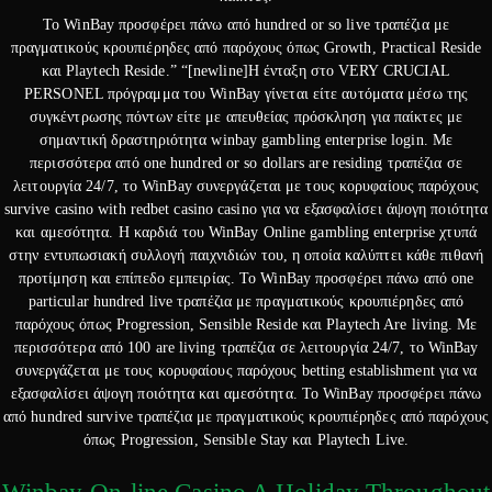
Το WinBay προσφέρει πάνω από hundred or so live τραπέζια με
πραγματικούς κρουπιέρηδες από παρόχους όπως Growth, Practical Reside
και Playtech Reside.” “[newline]Η ένταξη στο VERY CRUCIAL
PERSONEL πρόγραμμα του WinBay γίνεται είτε αυτόματα μέσω της
συγκέντρωσης πόντων είτε με απευθείας πρόσκληση για παίκτες με
σημαντική δραστηριότητα winbay gambling enterprise login. Με
περισσότερα από one hundred or so dollars are residing τραπέζια σε
λειτουργία 24/7, το WinBay συνεργάζεται με τους κορυφαίους παρόχους
survive casino with redbet casino casino για να εξασφαλίσει άψογη ποιότητα
και αμεσότητα. Η καρδιά του WinBay Online gambling enterprise χτυπά
στην εντυπωσιακή συλλογή παιχνιδιών του, η οποία καλύπτει κάθε πιθανή
προτίμηση και επίπεδο εμπειρίας. Το WinBay προσφέρει πάνω από one
particular hundred live τραπέζια με πραγματικούς κρουπιέρηδες από
παρόχους όπως Progression, Sensible Reside και Playtech Are living. Με
περισσότερα από 100 are living τραπέζια σε λειτουργία 24/7, το WinBay
συνεργάζεται με τους κορυφαίους παρόχους betting establishment για να
εξασφαλίσει άψογη ποιότητα και αμεσότητα. Το WinBay προσφέρει πάνω
από hundred survive τραπέζια με πραγματικούς κρουπιέρηδες από παρόχους
όπως Progression, Sensible Stay και Playtech Live.