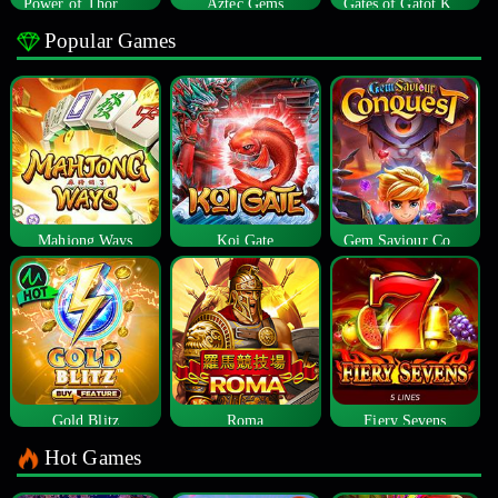
Power of Thor Megaways
Aztec Gems
Gates of Gatot Kaca
Popular Games
Mahjong Ways
Koi Gate
Gem Saviour Conquest
Gold Blitz
Roma
Fiery Sevens
Hot Games