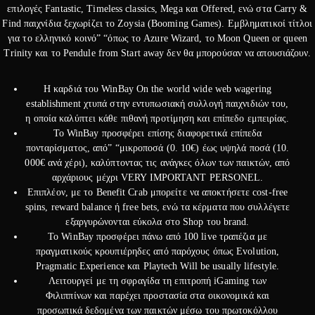
επιλογές Fantastic, Timeless classics, Mega και Offered, ενώ στα Carry &
Find παιχνίδια ξεχωρίζει το Zoysia (Booming Games). Εμβληματικοί τίτλοι
για το ελληνικό κοινό” “όπως το Azure Wizard, το Moon Queen or queen
Trinity και το Pendule from Start away δεν θα μπορούσαν να απουσιάζουν.
Η καρδιά του WinBay On the world wide web wagering
establishment χτυπά στην εντυπωσιακή συλλογή παιχνιδιών του,
η οποία καλύπτει κάθε πιθανή προτίμηση και επίπεδο εμπειρίας.
Το WinBay προσφέρει επίσης διαφορετικά επίπεδα
πονταρίσματος, από” “μικροποσά (0. 10€) έως υψηλά ποσά (10.
000€ ανά χέρι), καλύπτοντας τις ανάγκες όλων των παικτών, από
αρχάριους μέχρι VERY IMPORTANT PERSONEL.
Επιπλέον, με το Benefit Crab μπορείτε να αποκτήσετε cost-free
spins, reward balance ή free bets, ενώ τα κέρματα που συλλέγετε
εξαργυρώνονται εύκολα στο Shop του brand.
Το WinBay προσφέρει πάνω από 100 live τραπέζια με
πραγματικούς κρουπιέρηδες από παρόχους όπως Evolution,
Pragmatic Experience και Playtech Will be usually lifestyle.
Λειτουργεί με τη σφραγίδα τη επιτροπή iGaming των
Φιλιππίνων και παρέχει προστασία στα οικονομικά και
προσωπικά δεδομένα των παικτών μέσω του πρωτοκόλλου