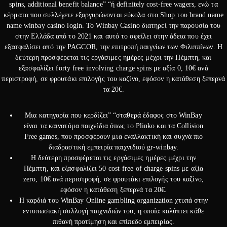
spins, additional benefit balance” “ή definitely cost-free wagers, ενώ τα
κέρματα που συλλέγετε εξαργυρώνονται εύκολα στο Shop του brand name
name winbay casino login. Το Winbay Casino διατηρεί την παρουσία του
στην Ελλάδα από το 2021 και αυτό το οφείλει στην άδεια που έχει
εξασφαλίσει από την PAGCOR, την επιτροπή παιγνίων των Φιλιππίνων. Η
δεύτερη προσφέρεται τις εργάσιμες ημέρες μέχρι την Πέμπτη, και
εξασφαλίζει forty free involving charge spins με αξία 0, 10€ ανά
περιστροφή, σε φρουτάκι επιλογής του καζίνο, εφόσον η κατάθεση ξεπερνά
τα 20€.
Μια κατηγορία που κερδίζει” “σταθερά έδαφος στο WinBay
είναι τα καινοτόμα παιχνίδια όπως το Plinko και τα Collision
Free games, που προσφέρουν μια εναλλακτική και συχνά πιο
διαδραστική εμπειρία παιχνιδιού gr-winbay.
Η δεύτερη προσφέρεται τις εργάσιμες ημέρες μέχρι την
Πέμπτη, και εξασφαλίζει 50 cost-free of charge spins με αξία
zero, 10€ ανά περιστροφή, σε φρουτάκι επιλογής του καζίνο,
εφόσον η κατάθεση ξεπερνά τα 20€.
Η καρδιά του WinBay Online gambling organization χτυπά στην
εντυπωσιακή συλλογή παιχνιδιών του, η οποία καλύπτει κάθε
πιθανή προτίμηση και επίπεδο εμπειρίας.