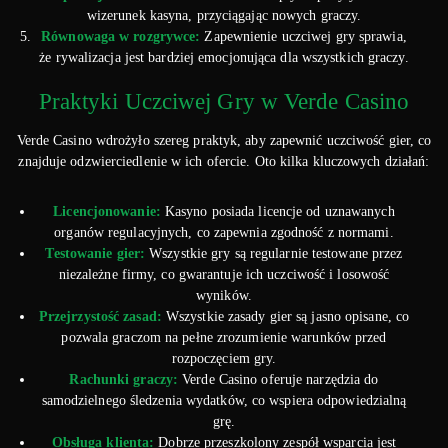
wizerunek kasyna, przyciągając nowych graczy.
Równowaga w rozgrywce:
Zapewnienie uczciwej gry sprawia,
że rywalizacja jest bardziej emocjonująca dla wszystkich graczy.
Praktyki Uczciwej Gry w Verde Casino
Verde Casino wdrożyło szereg praktyk, aby zapewnić uczciwość gier, co
znajduje odzwierciedlenie w ich ofercie. Oto kilka kluczowych działań:
Licencjonowanie:
Kasyno posiada licencje od uznawanych
organów regulacyjnych, co zapewnia zgodność z normami.
Testowanie gier:
Wszystkie gry są regularnie testowane przez
niezależne firmy, co gwarantuje ich uczciwość i losowość
wyników.
Przejrzystość zasad:
Wszystkie zasady gier są jasno opisane, co
pozwala graczom na pełne zrozumienie warunków przed
rozpoczęciem gry.
Rachunki graczy:
Verde Casino oferuje narzędzia do
samodzielnego śledzenia wydatków, co wspiera odpowiedzialną
grę.
Obsługa klienta:
Dobrze przeszkolony zespół wsparcia jest