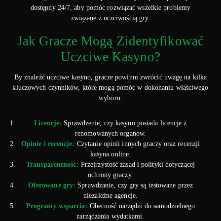
dostępny 24/7, aby pomóc rozwiązać wszelkie problemy
związane z uczciwością gry.
Jak Gracze Mogą Zidentyfikować
Uczciwe Kasyno?
By znaleźć uczciwe kasyno, gracze powinni zwrócić uwagę na kilka
kluczowych czynników, które mogą pomóc w dokonaniu właściwego
wyboru:
Licencje:
Sprawdzenie, czy kasyno posiada licencje z
renomowanych organów.
Opinie i recenzje:
Czytanie opinii innych graczy oraz recenzji
kasyna online.
Transparentność:
Przejrzystość zasad i polityki dotyczącej
ochrony graczy.
Oferowane gry:
Sprawdzanie, czy gry są testowane przez
niezależne agencje.
Programy wsparcia:
Obecność narzędzi do samodzielnego
zarządzania wydatkami.