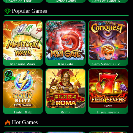
Power of Thor Megaways
Aztec Gems
Gates of Gatot Kaca
Popular Games
Mahjong Ways
Koi Gate
Gem Saviour Conquest
Gold Blitz
Roma
Fiery Sevens
Hot Games