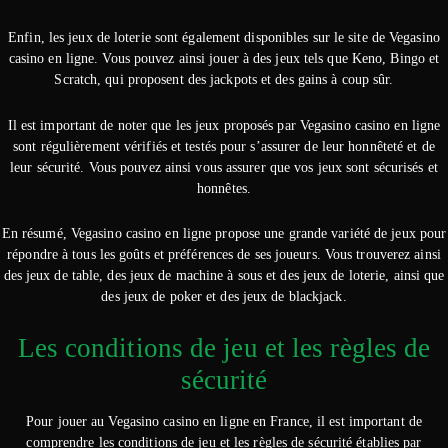
Enfin, les jeux de loterie sont également disponibles sur le site de Vegasino
casino en ligne. Vous pouvez ainsi jouer à des jeux tels que Keno, Bingo et
Scratch, qui proposent des jackpots et des gains à coup sûr.
Il est important de noter que les jeux proposés par Vegasino casino en ligne
sont régulièrement vérifiés et testés pour s’assurer de leur honnêteté et de
leur sécurité. Vous pouvez ainsi vous assurer que vos jeux sont sécurisés et
honnêtes.
En résumé, Vegasino casino en ligne propose une grande variété de jeux pour
répondre à tous les goûts et préférences de ses joueurs. Vous trouverez ainsi
des jeux de table, des jeux de machine à sous et des jeux de loterie, ainsi que
des jeux de poker et des jeux de blackjack.
Les conditions de jeu et les règles de
sécurité
Pour jouer au Vegasino casino en ligne en France, il est important de
comprendre les conditions de jeu et les règles de sécurité établies par