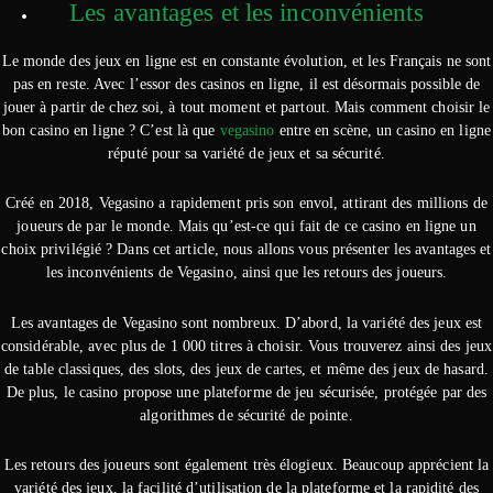
Les avantages et les inconvénients
Le monde des jeux en ligne est en constante évolution, et les Français ne sont
pas en reste. Avec l’essor des casinos en ligne, il est désormais possible de
jouer à partir de chez soi, à tout moment et partout. Mais comment choisir le
bon casino en ligne ? C’est là que
vegasino
entre en scène, un casino en ligne
réputé pour sa variété de jeux et sa sécurité.
Créé en 2018, Vegasino a rapidement pris son envol, attirant des millions de
joueurs de par le monde. Mais qu’est-ce qui fait de ce casino en ligne un
choix privilégié ? Dans cet article, nous allons vous présenter les avantages et
les inconvénients de Vegasino, ainsi que les retours des joueurs.
Les avantages de Vegasino sont nombreux. D’abord, la variété des jeux est
considérable, avec plus de 1 000 titres à choisir. Vous trouverez ainsi des jeux
de table classiques, des slots, des jeux de cartes, et même des jeux de hasard.
De plus, le casino propose une plateforme de jeu sécurisée, protégée par des
algorithmes de sécurité de pointe.
Les retours des joueurs sont également très élogieux. Beaucoup apprécient la
variété des jeux, la facilité d’utilisation de la plateforme et la rapidité des