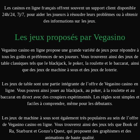
Les casinos en ligne français offrent souvent un support client disponible
24h/24, 7j/7, pour aider les joueurs à résoudre leurs problèmes ou à obtenir
des informations sur les jeux.
Les jeux proposés par Vegasino
Vegasino casino en ligne propose une grande variété de jeux pour répondre à
tous les goûts et préférences de ses joueurs. Vous trouverez ainsi des jeux de
table classiques tels que le blackjack, le poker, la roulette et le baccarat, ainsi
que des jeux de machine à sous et des jeux de loterie.
Les jeux de table sont une partie intégrante de l’offre de Vegasino casino en
ligne. Vous pouvez ainsi jouer au blackjack, au poker, à la roulette et au
baccarat en direct avec des croupiers expérimentés. Les règles sont simples et
faciles à comprendre, même pour les débutants.
Les jeux de machine à sous sont également très populaires au sein de l’offre
de Vegasino casino en ligne. Vous trouverez ainsi des jeux tels que Book of
Ra, Starburst et Gonzo’s Quest, qui proposent des graphismes et des
animations de haute qualité.