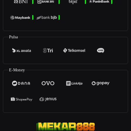
Pulsa
E-Money