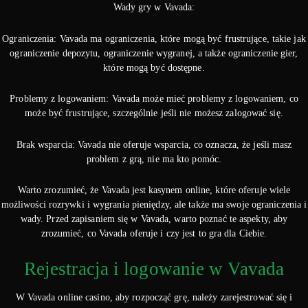
Wady gry w Vavada:
Ograniczenia: Vavada ma ograniczenia, które mogą być frustrujące, takie jak
ograniczenie depozytu, ograniczenie wygranej, a także ograniczenie gier,
które mogą być dostępne.
Problemy z logowaniem: Vavada może mieć problemy z logowaniem, co
może być frustrujące, szczególnie jeśli nie możesz zalogować się.
Brak wsparcia: Vavada nie oferuje wsparcia, co oznacza, że jeśli masz
problem z grą, nie ma kto pomóc.
Warto zrozumieć, że Vavada jest kasynem online, które oferuje wiele
możliwości rozrywki i wygrania pieniędzy, ale także ma swoje ograniczenia i
wady. Przed zapisaniem się w Vavada, warto poznać te aspekty, aby
zrozumieć, co Vavada oferuje i czy jest to gra dla Ciebie.
Rejestracja i logowanie w Vavada
W Vavada online casino, aby rozpocząć grę, należy zarejestrować się i