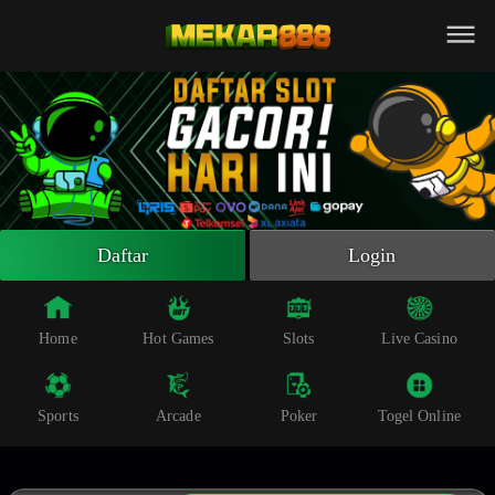
Beranda
Slot Online
Live Casino
Sportsbook
Arcade
Togel Online
Daftar
Login
Poker
Whatsapp
Home
Hot Games
Slots
Live Casino
Telegram
Sports
Arcade
Poker
Togel Online
Livechat