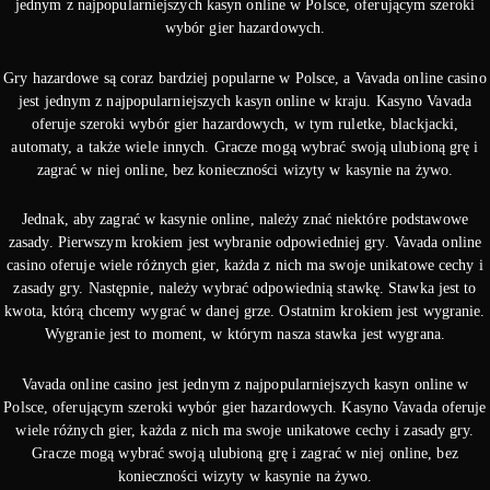
jednym z najpopularniejszych kasyn online w Polsce, oferującym szeroki
wybór gier hazardowych.
Gry hazardowe są coraz bardziej popularne w Polsce, a Vavada online casino
jest jednym z najpopularniejszych kasyn online w kraju. Kasyno Vavada
oferuje szeroki wybór gier hazardowych, w tym ruletke, blackjacki,
automaty, a także wiele innych. Gracze mogą wybrać swoją ulubioną grę i
zagrać w niej online, bez konieczności wizyty w kasynie na żywo.
Jednak, aby zagrać w kasynie online, należy znać niektóre podstawowe
zasady. Pierwszym krokiem jest wybranie odpowiedniej gry. Vavada online
casino oferuje wiele różnych gier, każda z nich ma swoje unikatowe cechy i
zasady gry. Następnie, należy wybrać odpowiednią stawkę. Stawka jest to
kwota, którą chcemy wygrać w danej grze. Ostatnim krokiem jest wygranie.
Wygranie jest to moment, w którym nasza stawka jest wygrana.
Vavada online casino jest jednym z najpopularniejszych kasyn online w
Polsce, oferującym szeroki wybór gier hazardowych. Kasyno Vavada oferuje
wiele różnych gier, każda z nich ma swoje unikatowe cechy i zasady gry.
Gracze mogą wybrać swoją ulubioną grę i zagrać w niej online, bez
konieczności wizyty w kasynie na żywo.