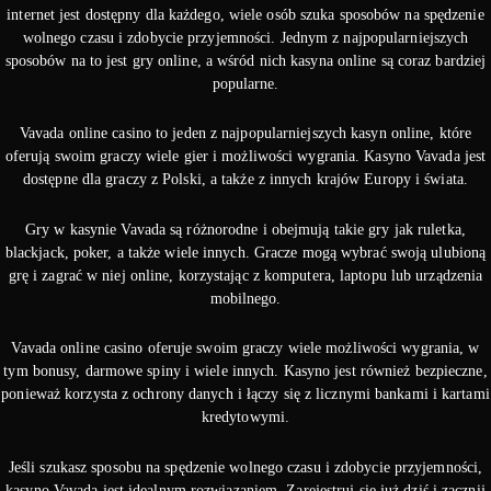
internet jest dostępny dla każdego, wiele osób szuka sposobów na spędzenie
wolnego czasu i zdobycie przyjemności. Jednym z najpopularniejszych
sposobów na to jest gry online, a wśród nich kasyna online są coraz bardziej
popularne.
Vavada online casino to jeden z najpopularniejszych kasyn online, które
oferują swoim graczy wiele gier i możliwości wygrania. Kasyno Vavada jest
dostępne dla graczy z Polski, a także z innych krajów Europy i świata.
Gry w kasynie Vavada są różnorodne i obejmują takie gry jak ruletka,
blackjack, poker, a także wiele innych. Gracze mogą wybrać swoją ulubioną
grę i zagrać w niej online, korzystając z komputera, laptopu lub urządzenia
mobilnego.
Vavada online casino oferuje swoim graczy wiele możliwości wygrania, w
tym bonusy, darmowe spiny i wiele innych. Kasyno jest również bezpieczne,
ponieważ korzysta z ochrony danych i łączy się z licznymi bankami i kartami
kredytowymi.
Jeśli szukasz sposobu na spędzenie wolnego czasu i zdobycie przyjemności,
kasyno Vavada jest idealnym rozwiązaniem. Zarejestruj się już dziś i zacznij