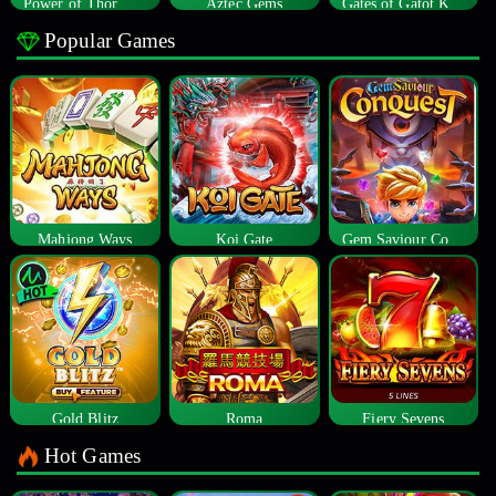
Power of Thor Megaways
Aztec Gems
Gates of Gatot Kaca
Popular Games
Mahjong Ways
Koi Gate
Gem Saviour Conquest
Gold Blitz
Roma
Fiery Sevens
Hot Games