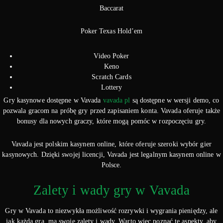
Baccarat
Poker Texas Hold’em
Video Poker
Keno
Scratch Cards
Lottery
Gry kasynowe dostępne w Vavada
vavada pl
są dostępne w wersji demo, co
pozwala gracom na próbę gry przed zapisaniem konta. Vavada oferuje także
bonusy dla nowych graczy, które mogą pomóc w rozpoczęciu gry.
Vavada jest polskim kasynem online, które oferuje szeroki wybór gier
kasynowych. Dzięki swojej licencji, Vavada jest legalnym kasynem online w
Polsce.
Zalety i wady gry w Vavada
Gry w Vavada to niezwykła możliwość rozrywki i wygrania pieniędzy, ale
jak każda gra, ma swoje zalety i wady. Warto więc poznać te aspekty, aby