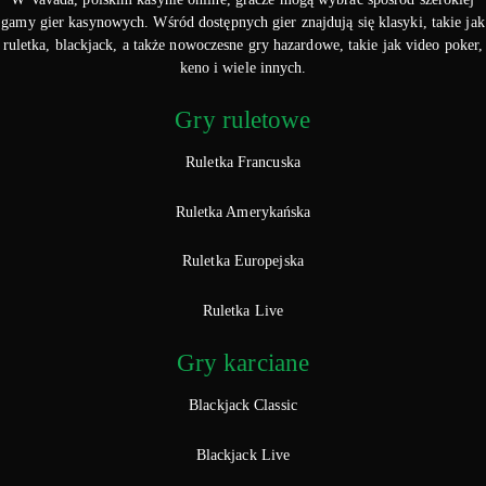
gamy gier kasynowych. Wśród dostępnych gier znajdują się klasyki, takie jak
ruletka, blackjack, a także nowoczesne gry hazardowe, takie jak video poker,
keno i wiele innych.
Gry ruletowe
Ruletka Francuska
Ruletka Amerykańska
Ruletka Europejska
Ruletka Live
Gry karciane
Blackjack Classic
Blackjack Live