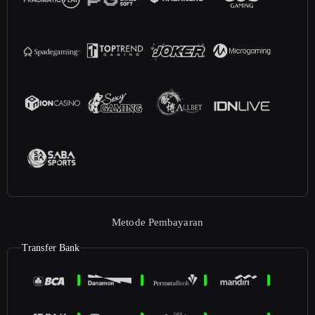
Metode Pembayaran
Transfer Bank