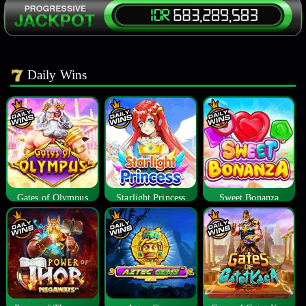
Daily Wins
Gates of Olympus
Starlight Princess
Sweet Bonanza