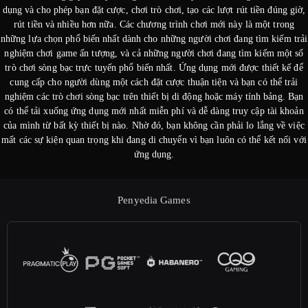
dụng và cho phép bạn đặt cược, chơi trò chơi, tạo các lượt rút tiền đúng giờ,
rút ​​tiền và nhiều hơn nữa. Các chương trình chơi mới này là một trong
những lựa chọn phổ biến nhất dành cho những người chơi đang tìm kiếm trải
nghiệm chơi game ấn tượng, và cả những người chơi đang tìm kiếm một số
trò chơi sòng bạc trực tuyến phổ biến nhất. Ứng dụng mới được thiết kế để
cung cấp cho người dùng một cách đặt cược thuận tiện và bạn có thể trải
nghiệm các trò chơi sòng bạc trên thiết bị di động hoặc máy tính bảng. Bạn
có thể tải xuống ứng dụng mới nhất miễn phí và dễ dàng truy cập tài khoản
của mình từ bất kỳ thiết bị nào. Nhờ đó, bạn không cần phải lo lắng về việc
mất các sự kiện quan trọng khi đang di chuyển vì bạn luôn có thể kết nối với
ứng dụng.
Penyedia Games