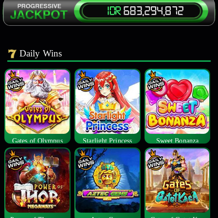
Daily Wins
Gates of Olympus
Starlight Princess
Sweet Bonanza