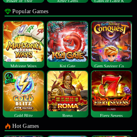
Power of Thor Megaways
Aztec Gems
Gates of Gatot Kaca
Popular Games
Mahjong Ways
Koi Gate
Gem Saviour Conquest
Gold Blitz
Roma
Fiery Sevens
Hot Games