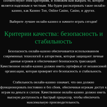
соответствуют этим критериям, и поможем вам выбрать то, которое
является надежным и честным. Мы будем рассматривать такие онлайн-
казино, как Казино Топ, Online Casino, Casino, и других.
Выберите лучшее онлайн-казино и начните играть сегодня!
Критерии качества: безопасность и
стабильность
Безопасность онлайн-казино обеспечивается использованием
современных технологий и алгоритмов, которые защищают личные
данные игроков и обеспечивают безопасность транзакций.
Качественное онлайн-казино должно иметь сертификат от независимой
организации, которая проверяет его безопасность и стабильность.
Стабильность онлайн-казино означает, что оно должно
функционировать постоянно и без сбоев, обеспечивая игрокам доступ к
играм на деньги и слотам. Качественное онлайн-казино должно иметь
высокую доступность и быстрый процессор, чтобы обеспечить
максимальную производительность.