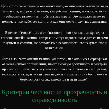
Кроме того, качественное онлайн-казино должно иметь четкие условия
и правила, которые объясняют, как работает казино, и какие условия
необходимо выполнить, чтобы начать играть. Это поможет игрокам
понимать, как работает казино, и как они могут получать выигрыши.
В целом, безопасность и стабильность – это два важных критерия
качества онлайн-казино, которые помогут игрокам насладиться играми
на деньги и слотами, не беспокоясь о безопасности своих депозитов и
выигрышей.
Когда выбираете онлайн-казино, убедитесь, что оно имеет сертификат
от независимой организации, имеет высокую доступность и быстрый
процессор, и имеет четкие условия и правила. Только таким образом,
вы сможете насладиться играми на деньги и слотами, не беспокоясь о
безопасности своих депозитов и выигрышей.
Критерии честности: прозрачность и
справедливость