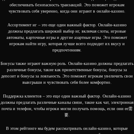
обеспечивать безопасность транзакций. Это поможет игрокам
чувствовать себя уверенно, когда они играют в онлайн-казино.
Ассортимент иг – это еще один важный фактор. Онлайн-казино
должны предлагать широкий выбор иг, включая слоты, игровые
автоматы, карточные игры и другие азартные игры. Это поможет
игрокам найти игру, которая лучше всего подходит их вкусу и
предпочтениям.
Бонусы также играют важную роль. Онлайн-казино должны предлагать
различные бонусы, такие как приветственные бонусы, бонусы за
депозит и бонусы за лояльность. Это поможет игрокам увеличить свои
выигрыши и чувствовать себя более комфортно.
Поддержка клиентов – это еще один важный фактор. Онлайн-казино
должны предлагать различные каналы связи, такие как чат, электронная
почта и телефон, чтобы игроки могли получать помощь, если они ее需
要.
В этом рейтинге мы будем рассматривать онлайн-казино, которые