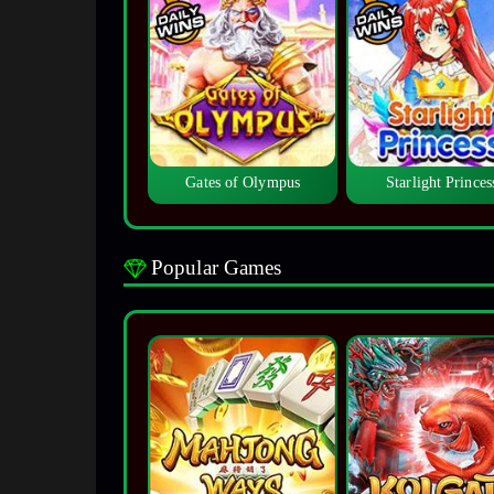
Gates of Olympus
Starlight Princes
Popular Games