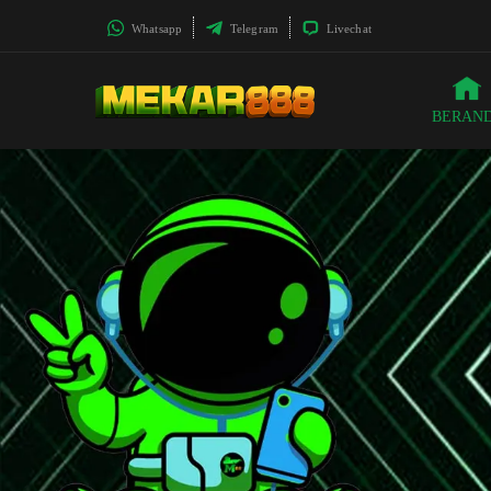
Whatsapp
Telegram
Livechat
BERAN