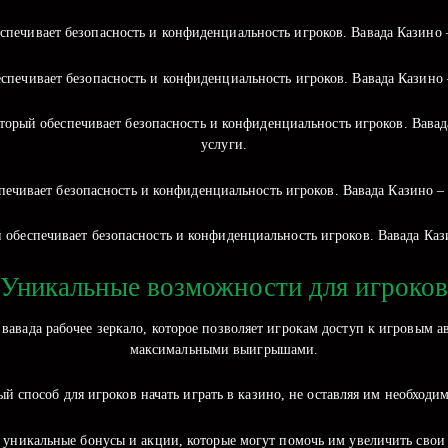
спечивает безопасность и конфиденциальность игроков. Вавада Казино 
еспечивает безопасность и конфиденциальность игроков. Вавада Казино 
торый обеспечивает безопасность и конфиденциальность игроков. Вавад
услуги.
печивает безопасность и конфиденциальность игроков. Вавада Казино –
й обеспечивает безопасность и конфиденциальность игроков. Вавада Каз
Уникальные возможности для игроко
вавада рабочее зеркало, которое позволяет игрокам доступ к игровым
максимальными выигрышами.
ный способ для игроков начать играть в казино, не оставляя им необходи
м уникальные бонусы и акции, которые могут помочь им увеличить сво