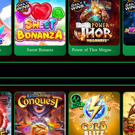
s
Sweet Bonanza
Power of Thor Megaways