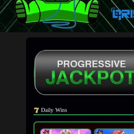
Daily Wins