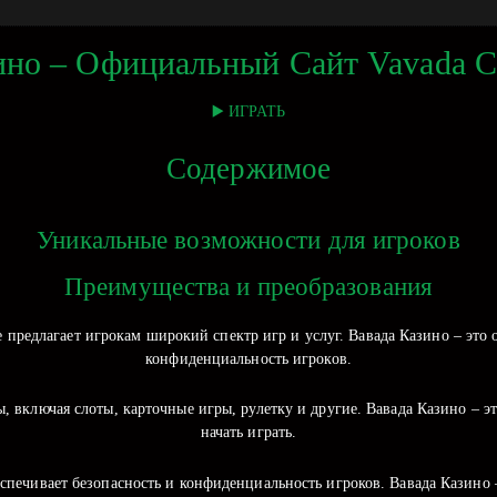
ино – Официальный Сайт Vavada Ca
▶️ ИГРАТЬ
Содержимое
Уникальные возможности для игроков
Преимущества и преобразования
 предлагает игрокам широкий спектр игр и услуг. Вавада Казино – это 
конфиденциальность игроков.
, включая слоты, карточные игры, рулетку и другие. Вавада Казино – 
начать играть.
спечивает безопасность и конфиденциальность игроков. Вавада Казино 