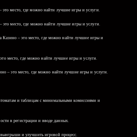
– это место, где можно найти лучшие игры и услуги.
– это место, где можно найти лучшие игры и услуги.
а Казино – это место, где можно найти лучшие игры и
 это место, где можно найти лучшие игры и услуги.
ино – это место, где можно найти лучшие игры и услуги.
в
 автоматам и таблицам с минимальными комиссиями и
мости в регистрации и вводе данных.
и выигрыши и улучшить игровой процесс.