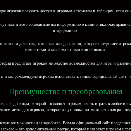
 для игроков получить доступ к игровым автоматам и таблицам, если он
могут найти все необходимые им информацию о казино, включая правила 
информацию.
зможности для игры, такие как вавада казино, которое предлагает игро
комиссиями и максимальными выигрышами.
которая предлагает игрокам множество возможностей для игры и развле
йт, и мы рекомендуем игрокам использовать только официальный сайт, 
Преимущества и преобразования
ь вавады входа, который позволяет игрокам начать играть в любое врем
ежное место для игроков, которые ищут новые возможности для развлеч
 новые возможности для заработка. Вавада официальный сайт предлагает
 зеркало – это дополнительный ресурс, который позволяет игрокам игра