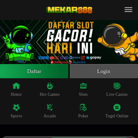
Beranda
Slot Online
Live Casino
Sportsbook
Arcade
Togel Online
Daftar
Login
Poker
Whatsapp
Home
Hot Games
Slots
Live Casino
Telegram
Sports
Arcade
Poker
Togel Online
Livechat