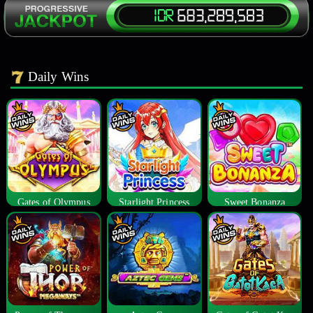
Daily Wins
Gates of Olympus
Starlight Princess
Sweet Bonanza