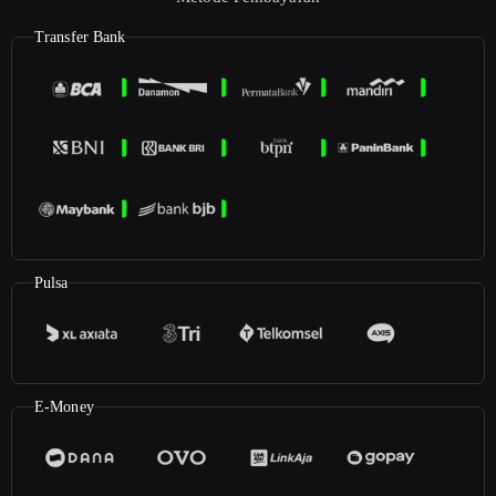
Transfer Bank
Pulsa
E-Money