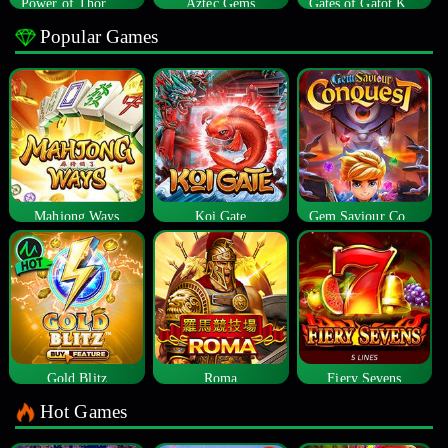
Power of Thor Megaways
Aztec Gems
Gates of Gatot Kaca
Popular Games
Mahjong Ways
Koi Gate
Gem Saviour Conquest
Gold Blitz
Roma
Fiery Sevens
Hot Games