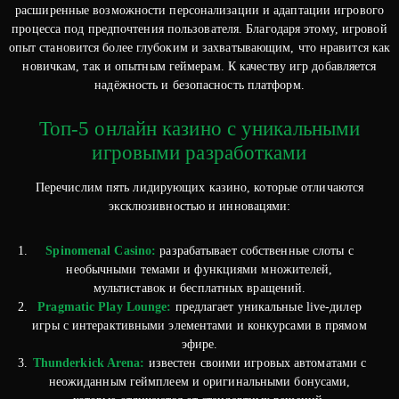
расширенные возможности персонализации и адаптации игрового
процесса под предпочтения пользователя. Благодаря этому, игровой
опыт становится более глубоким и захватывающим, что нравится как
новичкам, так и опытным геймерам. К качеству игр добавляется
надёжность и безопасность платформ.
Топ-5 онлайн казино с уникальными
игровыми разработками
Перечислим пять лидирующих казино, которые отличаются
эксклюзивностью и инновацями:
Spinomenal Casino:
разрабатывает собственные слоты с
необычными темами и функциями множителей,
мультиставок и бесплатных вращений.
Pragmatic Play Lounge:
предлагает уникальные live-дилер
игры с интерактивными элементами и конкурсами в прямом
эфире.
Thunderkick Arena:
известен своими игровых автоматами с
неожиданным геймплеем и оригинальными бонусами,