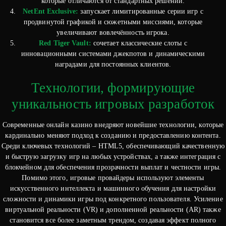
которые отличаются от стандартных решений.
NetEnt Exclusive:
запускает лимитированные серии игр с
продвинутой графикой и сюжетными миссиями, которые
увеличивают вовлечённость игрока.
Red Tiger Vault:
сочетает классические слоты с
инновационными системами джекпотов и динамическими
наградами для постоянных клиентов.
Технологии, формирующие
уникальность игровых разработок
Современные онлайн казино внедряют новейшие технологии, которые
кардинально меняют подход к созданию и предоставлению контента.
Среди ключевых технологий – HTML5, обеспечивающий качественную
и быструю загрузку игр на любых устройствах, а также интеграция с
блокчейном для обеспечения прозрачности выплат и честности игры.
Помимо этого, игровые провайдеры используют элементы
искусственного интеллекта и машинного обучения для настройки
сложности и динамики игры под конкретного пользователя. Усиление
виртуальной реальности (VR) и дополненной реальности (AR) также
становится все более заметным трендом, создавая эффект полного