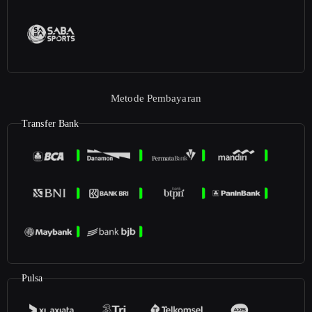
Metode Pembayaran
Transfer Bank
Pulsa