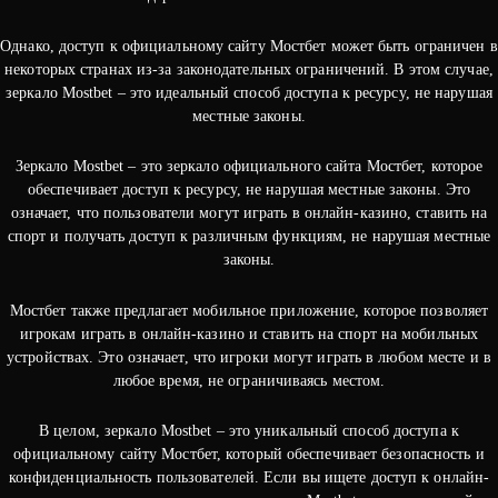
Однако, доступ к официальному сайту Мостбет может быть ограничен в
некоторых странах из-за законодательных ограничений. В этом случае,
зеркало Mostbet – это идеальный способ доступа к ресурсу, не нарушая
местные законы.
Зеркало Mostbet – это зеркало официального сайта Мостбет, которое
обеспечивает доступ к ресурсу, не нарушая местные законы. Это
означает, что пользователи могут играть в онлайн-казино, ставить на
спорт и получать доступ к различным функциям, не нарушая местные
законы.
Мостбет также предлагает мобильное приложение, которое позволяет
игрокам играть в онлайн-казино и ставить на спорт на мобильных
устройствах. Это означает, что игроки могут играть в любом месте и в
любое время, не ограничиваясь местом.
В целом, зеркало Mostbet – это уникальный способ доступа к
официальному сайту Мостбет, который обеспечивает безопасность и
конфиденциальность пользователей. Если вы ищете доступ к онлайн-