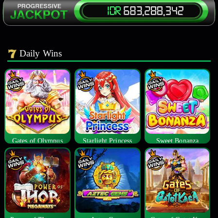
Daily Wins
Gates of Olympus
Starlight Princess
Sweet Bonanza