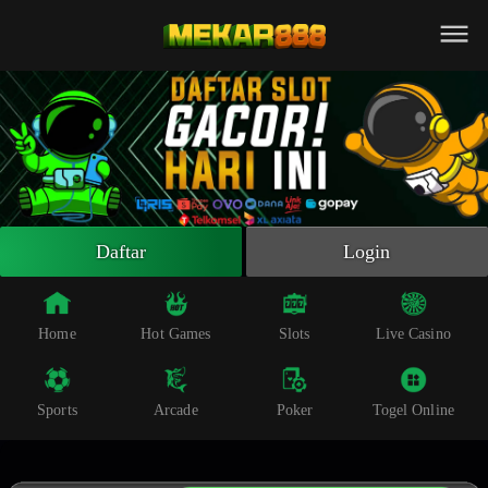
Beranda
Slot Online
Live Casino
Sportsbook
Arcade
Togel Online
Daftar
Login
Poker
Whatsapp
Home
Hot Games
Slots
Live Casino
Telegram
Sports
Arcade
Poker
Togel Online
Livechat