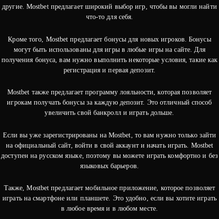
другие. Mostbet предлагает широкий выбор игр, чтобы вы могли найти
что-то для себя.
Кроме того, Mostbet предлагает бонусы для новых игроков. Бонусы
могут быть использованы для игры в любые игры на сайте. Для
получения бонуса, вам нужно выполнить некоторые условия, такие как
регистрация и первая депозит.
Mostbet также предлагает программу лояльности, которая позволяет
игрокам получать бонусы за каждую депозит. Это отличный способ
увеличить свой банкролл и играть дольше.
Если вы уже зарегистрированы на Mostbet, то вам нужно только зайти
на официальный сайт, войти в свой аккаунт и начать играть. Mostbet
доступен на русском языке, поэтому вы можете играть комфортно и без
языковых барьеров.
Также, Mostbet предлагает мобильное приложение, которое позволяет
играть на смартфоне или планшете. Это удобно, если вы хотите играть
в любое время и в любом месте.