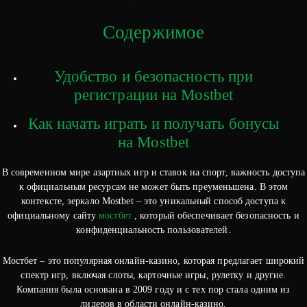
Содержимое
Удобство и безопасность при
регистрации на Mostbet
Как начать играть и получать бонусы
на Mostbet
В современном мире азартных игр и ставок на спорт, важность доступа
к официальным ресурсам не может быть преуменьшена. В этом
контексте, зеркало Mostbet – это уникальный способ доступа к
официальному сайту
мостбет
, который обеспечивает безопасность и
конфиденциальность пользователей.
Мостбет – это популярная онлайн-казино, которая предлагает широкий
спектр игр, включая слоты, карточные игры, рулетку и другие.
Компания была основана в 2009 году и с тех пор стала одним из
лидеров в области онлайн-казино.