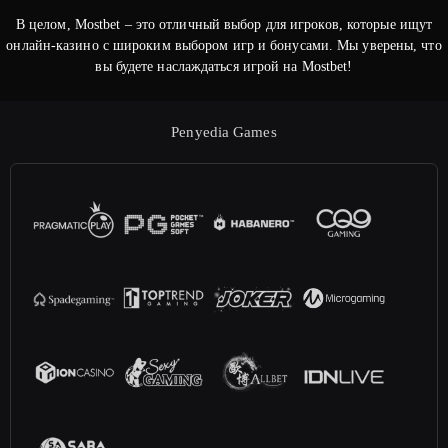
В целом, Mostbet – это отличный выбор для игроков, которые ищут
онлайн-казино с широким выбором игр и бонусами. Мы уверены, что
вы будете наслаждаться игрой на Mostbet!
Penyedia Games