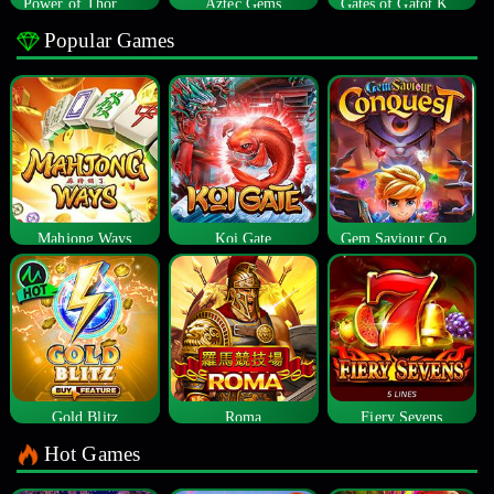
Power of Thor Megaways
Aztec Gems
Gates of Gatot Kaca
Popular Games
Mahjong Ways
Koi Gate
Gem Saviour Conquest
Gold Blitz
Roma
Fiery Sevens
Hot Games