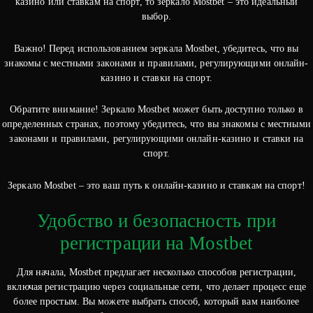
казино или ставкам на спорт, то зеркало Mostbet – это идеальный
выбор.
Важно! Перед использованием зеркала Mostbet, убедитесь, что вы
знакомы с местными законами и правилами, регулирующими онлайн-
казино и ставки на спорт.
Обратите внимание! Зеркало Mostbet может быть доступно только в
определенных странах, поэтому убедитесь, что вы знакомы с местными
законами и правилами, регулирующими онлайн-казино и ставки на
спорт.
Зеркало Mostbet – это ваш путь к онлайн-казино и ставкам на спорт!
Удобство и безопасность при
регистрации на Mostbet
Для начала, Mostbet предлагает несколько способов регистрации,
включая регистрацию через социальные сети, что делает процесс еще
более простым. Вы можете выбрать способ, который вам наиболее