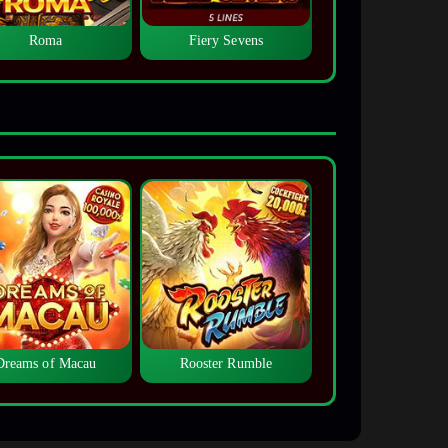
Roma
Fiery Sevens
Dreams of Macau
Rooster Rumble