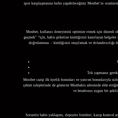
spor karşılaşmasına bahis yapabileceğiniz Mostbet’in oranların
Mostbet, kullanıcı deneyimini optimize etmek için düzenli ol
geçmek” “için, bahis şirketine kimliğinizi kanıtlayan belgeler
doğrulanması ⏤ kimliğinizi onaylamak ve dolandırıcılığı ön
Tek yapmanız gereke
Mostbet cazip ilk üyelik bonusları ve yatırım bonuslarıyla siz
çekim taleplerinde de gösteren Mostbahis adresinde elde ettiği
ve hesabınızı uygun bir şekil
Sorumlu bahis yaklaşımı, depozito limitleri, kayıp kontrol ar