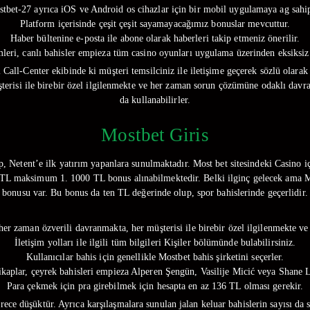
tbet-27 ayrıca iOS ve Android os cihazlar için bir mobil uygulamaya ag sahip
Platform içerisinde çeşit çeşit sayamayacağımız bonuslar mevcuttur.
Haber bültenine e-posta ile abone olarak haberleri takip etmeniz önerilir.
ri, canlı bahisler empieza tüm casino oyunları uygulama üzerinden eksiksiz bi
Call-Center ekibinde ki müşteri temsilciniz ile iletişime geçerek sözlü olarak d
terisi ile birebir özel ilgilenmekte ve her zaman sorun çözümüne odaklı davra
da kullanabilirler.
Mostbet Giris
, Netent’e ilk yatırım yapanlara sunulmaktadır. Most bet sitesindeki Casino i
TL maksimum 1. 1000 TL bonus alınabilmektedir. Belki ilginç gelecek ama Mos
bonusu var. Bu bonus da ten TL değerinde olup, spor bahislerinde geçerlidir.
 “her zaman özverili davranmakta, her müşterisi ile birebir özel ilgilenmekte
İletişim yolları ile ilgili tüm bilgileri Kişiler bölümünde bulabilirsiniz.
Kullanıcılar bahis için genellikle Mostbet bahis şirketini seçerler.
ikaplar, çeyrek bahisleri empieza Alperen Şengün, Vasilije Micić veya Shane 
Para çekmek için pra girebilmek için hesapta en az 136 TL olması gerekir.
rece düşüktür. Ayrıca karşılaşmalara sunulan jalan keluar bahislerin sayısı da 