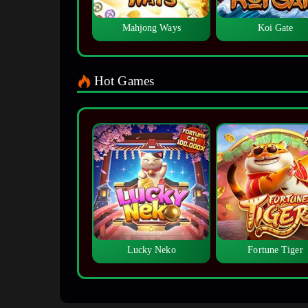
Mahjong Ways
Koi Gate
Hot Games
Lucky Neko
Fortune Tiger