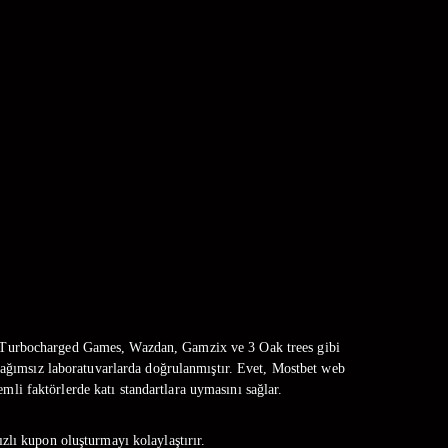
g, Turbocharged Games, Wazdan, Gamzix ve 3 Oak trees gibi
 bağımsız laboratuvarlarda doğrulanmıştır. Evet, Mostbet web
mli faktörlerde katı standartlara uymasını sağlar.
zlı kupon oluşturmayı kolaylaştırır.