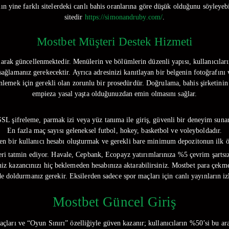
ın yine farklı sitelerdeki canlı bahis oranlarına göre düşük olduğunu söyleyeb
sitedir
https://simonandruby.com/
.
Mostbet Müşteri Destek Hizmeti
arak güncellenmektedir. Menülerin ve bölümlerin düzenli yapısı, kullanıcıları
 sağlamanız gerekecektir. Ayrıca adresinizi kanıtlayan bir belgenin fotoğrafını
lemek için gerekli olan zorunlu bir prosedürdür. Doğrulama, bahis şirketinin
empieza yasal yaşta olduğunuzdan emin olmasını sağlar.
SSL şifreleme, parmak izi veya yüz tanıma ile giriş, güvenli bir deneyim sunar
En fazla maç sayısı geleneksel futbol, hokey, basketbol ve voleyboldadır.
n bir kullanıcı hesabı oluşturmak ve gerekli bare minimum depozitonun ilk 
leri tatmin ediyor. Havale, Cepbank, Ecopayz yatırımlarınıza %5 çevrim şartsız 
niz kazancınızı hiç beklemeden hesabınıza aktarabilirsiniz. Mostbet para çekme 
de doldurmanız gerekir. Eksilerden sadece spor maçları için canlı yayınların 
Mostbet Güncel Giriş​
açları ve “Oyun Sınırı” özelliğiyle güven kazanır; kullanıcıların %50’si bu ar