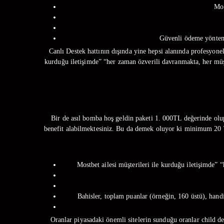
Mos
Güvenli ödeme yöntemle
Canlı Destek hattının dışında yine hepsi alanında profesyonel 
kurduğu iletişimde” “her zaman özverili davranmakta, her müş
Bir de asıl bomba hoş geldin paketi 1. 000TL değerinde olup
benefit alabilmektesiniz. Bu da demek oluyor ki minimum 20 
Mostbet ailesi müşterileri ile kurduğu iletişimde”
Bahisler, toplam puanlar (örneğin, 160 üstü), hand
Oranlar piyasadaki önemli sitelerin sunduğu oranlar child de