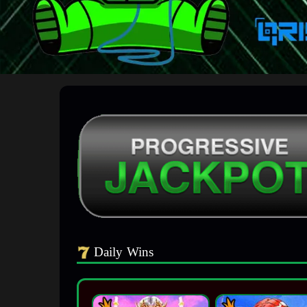
Daily Wins