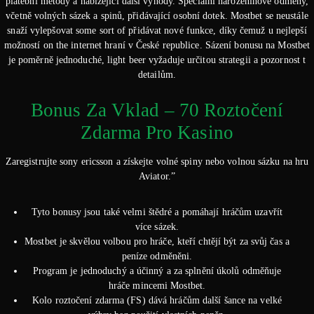
platební metody a nabízející další výhody. Speciální narozeninové odměny,
včetně volných sázek a spinů, přidávající osobní dotek. Mostbet se neustále
snaží vylepšovat some sort of přidávat nové funkce, díky čemuž u nejlepší
možností on the internet hraní v České republice. Sázení bonusu na Mostbet
je poměrně jednoduché, light beer vyžaduje určitou strategii a pozornost t
detailům.
Bonus Za Vklad – 70 Roztočení
Zdarma Pro Kasino
Zaregistrujte sony ericsson a získejte volné spiny nebo volnou sázku na hru
Aviator.”
Tyto bonusy jsou také velmi štědré a pomáhají hráčům uzavřít
více sázek.
Mostbet je skvělou volbou pro hráče, kteří chtějí být za svůj čas a
peníze odměněni.
Program je jednoduchý a účinný a za splnění úkolů odměňuje
hráče mincemi Mostbet.
Kolo roztočení zdarma (FS) dává hráčům další šance na velké