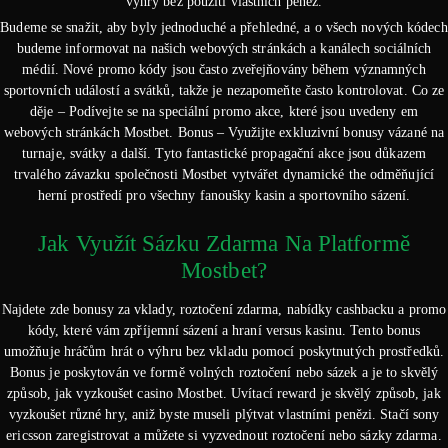
výhry bez použití vlastních peněz.
Budeme se snažit, aby byly jednoduché a přehledné, a o všech nových kódech
budeme informovat na našich webových stránkách a kanálech sociálních
médií. Nové promo kódy jsou často zveřejňovány během významných
sportovních událostí a svátků, takže je nezapomeňte často kontrolovat. Co ze
děje – Podívejte se na speciální promo akce, které jsou uvedeny em
webových stránkách Mostbet. Bonus – Využijte exkluzivní bonusy vázané na
turnaje, svátky a další. Tyto fantastické propagační akce jsou důkazem
trvalého závazku společnosti Mostbet vytvářet dynamické the odměňující
herní prostředí pro všechny fanoušky kasin a sportovního sázení.
Jak Využít Sázku Zdarma Na Platformě
Mostbet?
Najdete zde bonusy za vklady, roztočení zdarma, nabídky cashbacku a promo
kódy, které vám zpříjemní sázení a hraní versus kasinu. Tento bonus
umožňuje hráčům hrát o výhru bez vkladu pomocí poskytnutých prostředků.
Bonus je poskytován ve formě volných roztočení nebo sázek a je to skvělý
způsob, jak vyzkoušet casino Mostbet. Uvítací reward je skvělý způsob, jak
vyzkoušet různé hry, aniž byste museli plýtvat vlastními penězi. Stačí sony
ericsson zaregistrovat a můžete si vyzvednout roztočení nebo sázky zdarma.