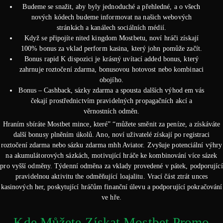
Budeme se snažit, aby byly jednoduché a přehledné, a o všech
nových kódech budeme informovat na našich webových
stránkách a kanálech sociálních médií.
Když se připojíte nited kingdom Mostbetu, noví hráči získají
100% bonus za vklad perform kasina, který john pomůže začít.
Bonus rapid K dispozici je krásný uvítací added bonus, který
zahrnuje roztočení zdarma, bonusovou hotovost nebo kombinaci
obojího.
Bonus – Cashback, sázky zdarma a spousta dalších výhod em vás
čekají prostřednictvím pravidelných propagačních akcí a
věrnostních odměn.
Hraním sbíráte Mostbet mince, které” “můžete směnit za peníze, a získáváte
další bonusy plněním úkolů. Ano, noví uživatelé získají po registraci
roztočení zdarma nebo sázku zdarma mhh Aviator. Zvyšuje potenciální výhry
na akumulátorových sázkách, motivující hráče ke kombinování více sázek
pro vyšší odměny. Týdenní odměna za vklady provedené v pátek, podporující
pravidelnou aktivitu the odměňující loajalitu. Vrací část ztrát unces
kasinových her, poskytující hráčům finanční úlevu a podporující pokračování
ve hře.
Kde Můžete Získat Mostbet Promo