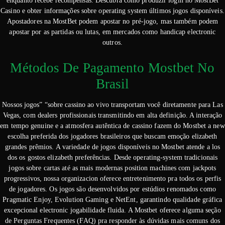
enquanto recebe recompensas. Descubra como produzir login no MostBet
Casino e obter informações sobre operating system últimos jogos disponíveis.
Apostadores na MostBet podem apostar no pré-jogo, mas também podem
apostar por as partidas ou lutas, em mercados como handicap electronic
outros.
Métodos De Pagamento Mostbet No
Brasil
Nossos jogos” “sobre cassino ao vivo transportam você diretamente para Las
Vegas, com dealers profissionais transmitindo em alta definição. A interação
em tempo genuine e a atmosfera autêntica de cassino fazem do Mostbet a new
escolha preferida dos jogadores brasileiros que buscam emoção elizabeth
grandes prêmios. A variedade de jogos disponíveis no Mostbet atende a los
dos os gostos elizabeth preferências. Desde operating-system tradicionais
jogos sobre cartas até as mais modernas position machines com jackpots
progressivos, nossa organizacion oferece entretenimento pra todos os perfis
de jogadores. Os jogos são desenvolvidos por estúdios renomados como
Pragmatic Enjoy, Evolution Gaming e NetEnt, garantindo qualidade gráfica
excepcional electronic jogabilidade fluida. A Mostbet oferece alguma seção
de Perguntas Frequentes (FAQ) pra responder às dúvidas mais comuns dos