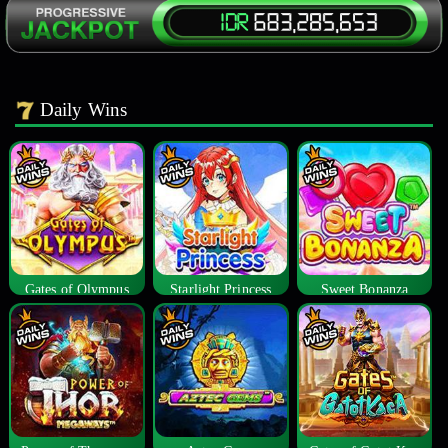
Daily Wins
Gates of Olympus
Starlight Princess
Sweet Bonanza