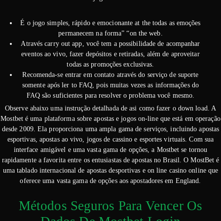
É o jogo simples, rápido e emocionante at the todas as emoções
permanecem na forma” “on the web.
Através carry out app, você tem a possibilidade de acompanhar
eventos ao vivo, fazer depósitos e retiradas, além de aproveitar
todas as promoções exclusivas.
Recomenda-se entrar em contato através do serviço de suporte
somente após ler to FAQ, pois muitas vezes as informações do
FAQ são suficientes para resolver o problema você mesmo.
Observe abaixo uma instrução detalhada de asi como fazer o down load. A
Mostbet é uma plataforma sobre apostas e jogos on-line que está em operação
desde 2009. Ela proporciona uma ampla gama de serviços, incluindo apostas
esportivas, apostas ao vivo, jogos de cassino e esportes virtuais. Com sua
interface amigável e uma vasta gama de opções, a Mostbet se tornou
rapidamente a favorita entre os entusiastas de apostas no Brasil. O MostBet é
uma tablado internacional de apostas desportivas e on line casino online que
oferece uma vasta gama de opções aos apostadores em England.
Métodos Seguros Para Vencer Os