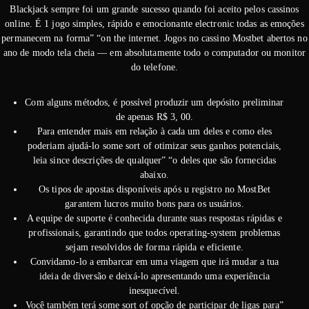
Blackjack sempre foi um grande sucesso quando foi aceito pelos cassinos
online. É 1 jogo simples, rápido e emocionante electronic todas as emoções
permanecem na forma” “on the internet. Jogos no cassino Mostbet abertos no
ano de modo tela cheia — em absolutamente todo o computador ou monitor
do telefone.
Com alguns métodos, é possível produzir um depósito preliminar
de apenas R$ 3, 00.
Para entender mais em relação à cada um deles e como eles
poderiam ajudá-lo some sort of otimizar seus ganhos potenciais,
leia since descrições de qualquer” “o deles que são fornecidas
abaixo.
Os tipos de apostas disponíveis após u registro no MostBet
garantem lucros muito bons para os usuários.
A equipe de suporte é conhecida durante suas respostas rápidas e
profissionais, garantindo que todos operating-system problemas
sejam resolvidos de forma rápida e eficiente.
Convidamo-lo a embarcar em uma viagem que irá mudar a tua
ideia de diversão e deixá-lo apresentando uma experiência
inesquecível.
Você também terá some sort of opção de participar de ligas para”