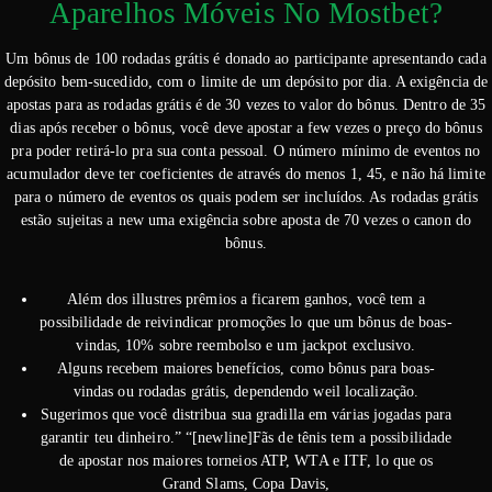
Aparelhos Móveis No Mostbet?
Um bônus de 100 rodadas grátis é donado ao participante apresentando cada
depósito bem-sucedido, com o limite de um depósito por dia. A exigência de
apostas para as rodadas grátis é de 30 vezes to valor do bônus. Dentro de 35
dias após receber o bônus, você deve apostar a few vezes o preço do bônus
pra poder retirá-lo pra sua conta pessoal. O número mínimo de eventos no
acumulador deve ter coeficientes de através do menos 1, 45, e não há limite
para o número de eventos os quais podem ser incluídos. As rodadas grátis
estão sujeitas a new uma exigência sobre aposta de 70 vezes o canon do
bônus.
Além dos illustres prêmios a ficarem ganhos, você tem a
possibilidade de reivindicar promoções lo que um bônus de boas-
vindas, 10% sobre reembolso e um jackpot exclusivo.
Alguns recebem maiores benefícios, como bônus para boas-
vindas ou rodadas grátis, dependendo weil localização.
Sugerimos que você distribua sua gradilla em várias jogadas para
garantir teu dinheiro.” “[newline]Fãs de tênis tem a possibilidade
de apostar nos maiores torneios ATP, WTA e ITF, lo que os
Grand Slams, Copa Davis,