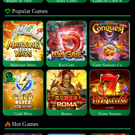
Power of Thor Megaways
Aztec Gems
Gates of Gatot Kaca
Popular Games
Mahjong Ways
Koi Gate
Gem Saviour Conquest
Gold Blitz
Roma
Fiery Sevens
Hot Games