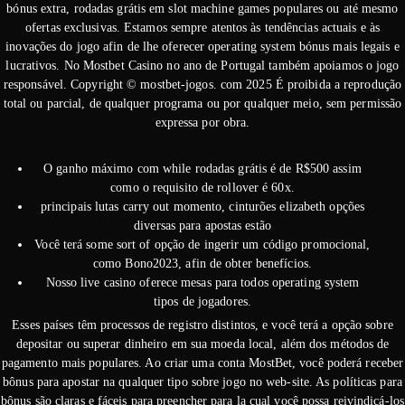
bónus extra, rodadas grátis em slot machine games populares ou até mesmo
ofertas exclusivas. Estamos sempre atentos às tendências actuais e às
inovações do jogo afin de lhe oferecer operating system bónus mais legais e
lucrativos. No Mostbet Casino no ano de Portugal também apoiamos o jogo
responsável. Copyright © mostbet-jogos. com 2025 É proibida a reprodução
total ou parcial, de qualquer programa ou por qualquer meio, sem permissão
expressa por obra.
O ganho máximo com while rodadas grátis é de R$500 assim
como o requisito de rollover é 60x.
principais lutas carry out momento, cinturões elizabeth opções
diversas para apostas estão
Você terá some sort of opção de ingerir um código promocional,
como Bono2023, afin de obter benefícios.
Nosso live casino oferece mesas para todos operating system
tipos de jogadores.
Esses países têm processos de registro distintos, e você terá a opção sobre
depositar ou superar dinheiro em sua moeda local, além dos métodos de
pagamento mais populares. Ao criar uma conta MostBet, você poderá receber
bônus para apostar na qualquer tipo sobre jogo no web-site. As políticas para
bônus são claras e fáceis para preencher para la cual você possa reivindicá-los