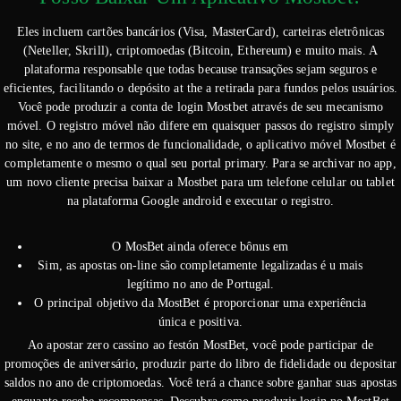
Eles incluem cartões bancários (Visa, MasterCard), carteiras eletrônicas
(Neteller, Skrill), criptomoedas (Bitcoin, Ethereum) e muito mais. A
plataforma responsable que todas because transações sejam seguros e
eficientes, facilitando o depósito at the a retirada para fundos pelos usuários.
Você pode produzir a conta de login Mostbet através de seu mecanismo
móvel. O registro móvel não difere em quaisquer passos do registro simply
no site, e no ano de termos de funcionalidade, o aplicativo móvel Mostbet é
completamente o mesmo o qual seu portal primary. Para se archivar no app,
um novo cliente precisa baixar a Mostbet para um telefone celular ou tablet
na plataforma Google android e executar o registro.
O MosBet ainda oferece bônus em
Sim, as apostas on-line são completamente legalizadas é u mais
legítimo no ano de Portugal.
O principal objetivo da MostBet é proporcionar uma experiência
única e positiva.
Ao apostar zero cassino ao festón MostBet, você pode participar de
promoções de aniversário, produzir parte do libro de fidelidade ou depositar
saldos no ano de criptomoedas. Você terá a chance sobre ganhar suas apostas