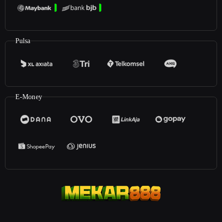
Pulsa
E-Money