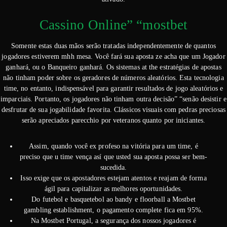
Cassino Online” “mostbet
Somente estas duas mãos serão tratadas independentemente de quantos
jogadores estiverem mhh mesa. Você fará sua aposta ze acha que um Jogador
ganhará, ou o Banqueiro ganhará. Os sistemas at the estratégias de apostas
não tinham poder sobre os geradores de números aleatórios. Esta tecnologia
time, no entanto, indispensável para garantir resultados de jogo aleatórios e
imparciais. Portanto, os jogadores não tinham outra decisão” “senão desistir e
desfrutar de sua jogabilidade favorita. Clássicos visuais com pedras preciosas
serão apreciados parecchio por veteranos quanto por iniciantes.
Assim, quando você ex profeso na vitória para um time, é
preciso que u time vença así que usted sua aposta possa ser bem-
sucedida.
Isso exige que os apostadores estejam atentos e reajam de forma
ágil para capitalizar as melhores oportunidades.
Do futebol e basquetebol ao bandy e floorball a Mostbet
gambling establishment, o pagamento complete fica em 95%.
Na Mostbet Portugal, a segurança dos nossos jogadores é