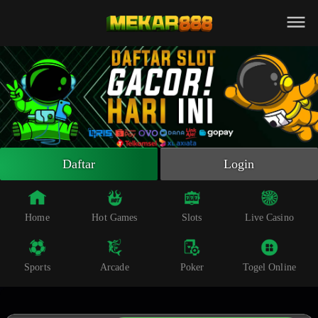
Beranda
Slot Online
Live Casino
Sportsbook
Arcade
Togel Online
Daftar
Login
Poker
Whatsapp
Home
Hot Games
Slots
Live Casino
Telegram
Sports
Arcade
Poker
Togel Online
Livechat