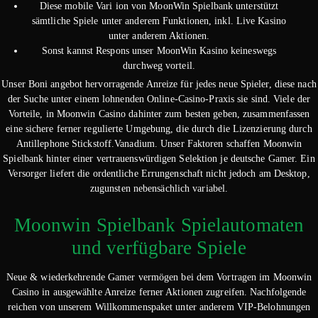
Diese mobile Vari ion von MoonWin Spielbank unterstützt
sämtliche Spiele unter anderem Funktionen, inkl. Live Kasino
unter anderem Aktionen.
Sonst kannst Respons unser MoonWin Kasino keineswegs
durchweg vorteil.
Unser Boni angebot hervorragende Anreize für jedes neue Spieler, diese nach
der Suche unter einem lohnenden Online-Casino-Praxis sie sind. Viele der
Vorteile, in Moonwin Casino dahinter zum besten geben, zusammenfassen
eine sichere ferner regulierte Umgebung, die durch die Lizenzierung durch
Antillephone Stickstoff.Vanadium. Unser Faktoren schaffen Moonwin
Spielbank hinter einer vertrauenswürdigen Selektion je deutsche Gamer. Ein
Versorger liefert die ordentliche Errungenschaft nicht jedoch am Desktop,
zugunsten nebensächlich variabel.
Moonwin Spielbank Spielautomaten
und verfügbare Spiele
Neue & wiederkehrende Gamer vermögen bei dem Vortragen im Moonwin
Casino in ausgewählte Anreize ferner Aktionen zugreifen. Nachfolgende
reichen von unserem Willkommenspaket unter anderem VIP-Belohnungen