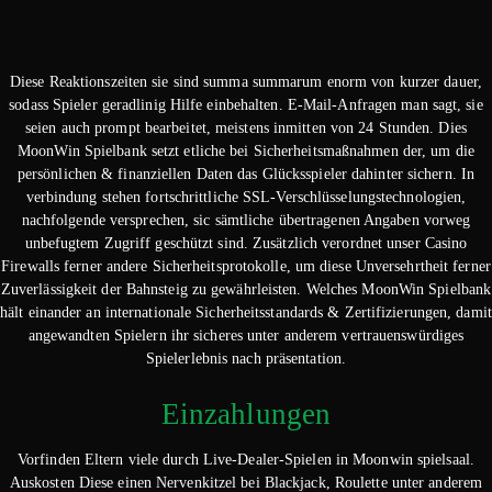
Diese Reaktionszeiten sie sind summa summarum enorm von kurzer dauer,
sodass Spieler geradlinig Hilfe einbehalten. E-Mail-Anfragen man sagt, sie
seien auch prompt bearbeitet, meistens inmitten von 24 Stunden. Dies
MoonWin Spielbank setzt etliche bei Sicherheitsmaßnahmen der, um die
persönlichen & finanziellen Daten das Glücksspieler dahinter sichern. In
verbindung stehen fortschrittliche SSL-Verschlüsselungstechnologien,
nachfolgende versprechen, sic sämtliche übertragenen Angaben vorweg
unbefugtem Zugriff geschützt sind. Zusätzlich verordnet unser Casino
Firewalls ferner andere Sicherheitsprotokolle, um diese Unversehrtheit ferner
Zuverlässigkeit der Bahnsteig zu gewährleisten. Welches MoonWin Spielbank
hält einander an internationale Sicherheitsstandards & Zertifizierungen, damit
angewandten Spielern ihr sicheres unter anderem vertrauenswürdiges
Spielerlebnis nach präsentation.
Einzahlungen
Vorfinden Eltern viele durch Live-Dealer-Spielen in Moonwin spielsaal.
Auskosten Diese einen Nervenkitzel bei Blackjack, Roulette unter anderem