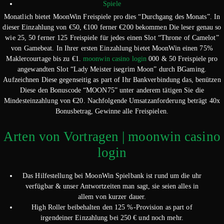
Spiele
Monatlich bietet MoonWin Freispiele pro dies “Durchgang des Monats”. In
dieser Einzahlung von €50, €100 ferner €200 bekommen Die leser genau so
wie 25, 50 ferner 125 Freispiele für jedes einen Slot “Throne of Camelot”
von Gamebeat. In Ihrer ersten Einzahlung bietet MoonWin einen 75%
Maklercourtage bis zu €1.
moonwin casino login
000 & 50 Freispiele pro
angewandten Slot “Lady Meister isegrim Moon” durch BGaming.
Aufzeichnen Diese gegenseitig as part of Ihr Bankverbindung das, benützen
Diese den Bonuscode “MOON75” unter anderem tätigen Sie die
Mindesteinzahlung von €20. Nachfolgende Umsatzanforderung beträgt 40x
Bonusbetrag, Gewinne alle Freispielen.
Arten von Vortragen | moonwin casino
login
Das Hilfestellung bei MoonWin Spielbank ist rund um die uhr
verfügbar & unser Antwortzeiten man sagt, sie seien alles in
allem von kurzer dauer.
High Roller beibehalten den 125 %-Provision as part of
irgendeiner Einzahlung bei 250 € und noch mehr.