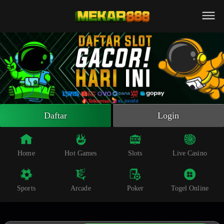
Beranda
Slot Online
Live Casino
Sportsbook
Arcade
Togel Online
Daftar
Login
Poker
Whatsapp
Home
Hot Games
Slots
Live Casino
Telegram
Sports
Arcade
Poker
Togel Online
Livechat