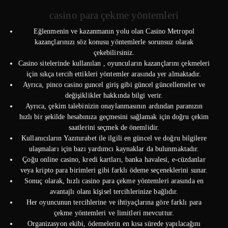
casino para çekme yöntemleri
Eğlenmenin ve kazanmanın yolu olan Casino Metropol
kazançlarınızı söz konusu yöntemlerle sorunsuz olarak
çekebilirsiniz.
Casino sitelerinde kullanılan , oyuncuların kazançlarını çekmeleri
için sıkça tercih ettikleri yöntemler arasında yer almaktadır.
Ayrıca, pinco casino guncel giriş gibi güncel güncellemeler ve
değişiklikler hakkında bilgi verir.
Ayrıca, çekim talebinizin onaylanmasının ardından paranızın
hızlı bir şekilde hesabınıza geçmesini sağlamak için doğru çekim
saatlerini seçmek de önemlidir.
Kullanıcıların Yazıturabet ile ilgili en güncel ve doğru bilgilere
ulaşmaları için bazı yardımcı kaynaklar da bulunmaktadır.
Çoğu online casino, kredi kartları, banka havalesi, e-cüzdanlar
veya kripto para birimleri gibi farklı ödeme seçeneklerini sunar.
Sonuç olarak, hızlı casino para çekme yöntemleri arasında en
avantajlı olanı kişisel tercihlerinize bağlıdır.
Her oyuncunun tercihlerine ve ihtiyaçlarına göre farklı para
çekme yöntemleri ve limitleri mevcuttur.
Organizasyon ekibi, ödemelerin en kısa sürede yapılacağını