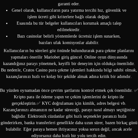
garanti eder.
Genel olarak, kullanıcıların para yatırma tercihi hız, güvenlik ve
işlem ücreti gibi kriterlere bağlı olarak değişir.
Esasında bu tür belgeler kullanıcıları korumak amaçlı talep
edilmektedir.
Bazı casinolar belirli yöntemlerde ücretsiz işlem sunarken,
bazıları ufak komisyonlar alabilir.
Kullanıcıların bu süreleri göz önünde bulundurarak para çekme planlarını
yapmaları önerilir Mariobet giriş güncel. Online oyun dünyasında
kazandığınız parayı yönetmek, keyifli bir deneyim için oldukça önemlidir.
Bu nedenle, Cratos Casino para çekme işlemleri hakkında bilgi sahibi olmak,
kazançlarınızı hızlı ve kolay bir şekilde almak adına kritik bir adımdır.
Bu yüzden oynamadan önce çevrim şartlarını kontrol etmek çok önemlidir. ✅
Kripto para ile ödeme yapın ve çekim işlemlerini de kripto ile
gerçekleştirin.✅ KYC doğrulaması için kimlik, adres belgesi vb.
Kazançlarınızı almanızın ne kadar süreceği, parayı nasıl almayı seçtiğinize
bağlıdır. Elektronik cüzdanlar gibi hızlı seçenekler paranızı hızla
gönderirken, banka transferleri genellikle daha uzun sürer, bazen birkaç günü
bulabilir. Eğer paraya hemen ihtiyacınız yoksa sorun değil, ancak acele
ediyorsanız daha hızlı bir yolu tercih edin.