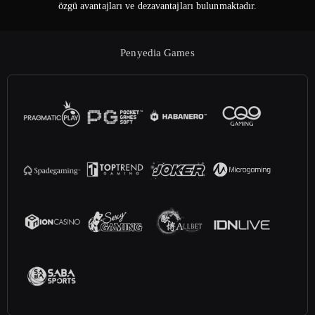
özgü avantajları ve dezavantajları bulunmaktadır.
Penyedia Games