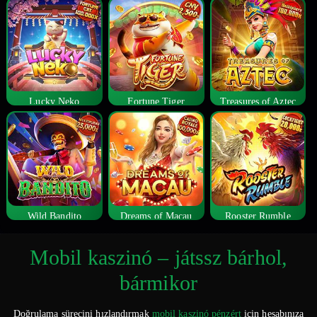
Lucky Neko
Fortune Tiger
Treasures of Aztec
Wild Bandito
Dreams of Macau
Rooster Rumble
Mobil kaszinó – játssz bárhol,
bármikor
Doğrulama sürecini hızlandırmak
mobil kaszinó pénzért
için hesabınıza