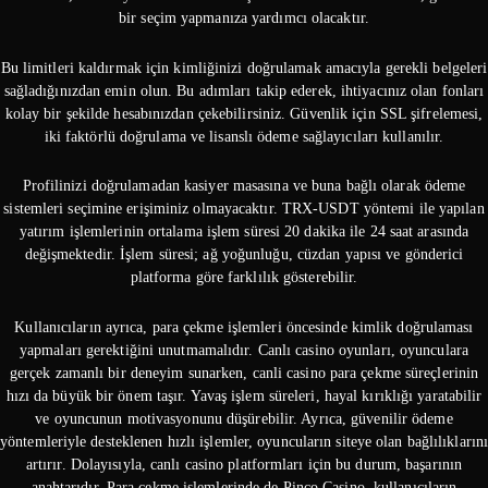
bir seçim yapmanıza yardımcı olacaktır.
Bu limitleri kaldırmak için kimliğinizi doğrulamak amacıyla gerekli belgeleri
sağladığınızdan emin olun. Bu adımları takip ederek, ihtiyacınız olan fonları
kolay bir şekilde hesabınızdan çekebilirsiniz. Güvenlik için SSL şifrelemesi,
iki faktörlü doğrulama ve lisanslı ödeme sağlayıcıları kullanılır.
Profilinizi doğrulamadan kasiyer masasına ve buna bağlı olarak ödeme
sistemleri seçimine erişiminiz olmayacaktır. TRX-USDT yöntemi ile yapılan
yatırım işlemlerinin ortalama işlem süresi 20 dakika ile 24 saat arasında
değişmektedir. İşlem süresi; ağ yoğunluğu, cüzdan yapısı ve gönderici
platforma göre farklılık gösterebilir.
Kullanıcıların ayrıca, para çekme işlemleri öncesinde kimlik doğrulaması
yapmaları gerektiğini unutmamalıdır. Canlı casino oyunları, oyunculara
gerçek zamanlı bir deneyim sunarken, canli casino para çekme süreçlerinin
hızı da büyük bir önem taşır. Yavaş işlem süreleri, hayal kırıklığı yaratabilir
ve oyuncunun motivasyonunu düşürebilir. Ayrıca, güvenilir ödeme
yöntemleriyle desteklenen hızlı işlemler, oyuncuların siteye olan bağlılıkların
artırır. Dolayısıyla, canlı casino platformları için bu durum, başarının
anahtarıdır. Para çekme işlemlerinde de Pinco Casino, kullanıcıların