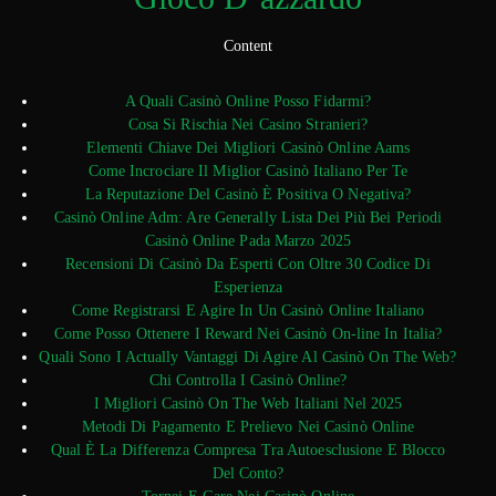
Content
A Quali Casinò Online Posso Fidarmi?
Cosa Si Rischia Nei Casino Stranieri?
Elementi Chiave Dei Migliori Casinò Online Aams
Come Incrociare Il Miglior Casinò Italiano Per Te
La Reputazione Del Casinò È Positiva O Negativa?
Casinò Online Adm: Are Generally Lista Dei Più Bei Periodi
Casinò Online Pada Marzo 2025
Recensioni Di Casinò Da Esperti Con Oltre 30 Codice Di
Esperienza
Come Registrarsi E Agire In Un Casinò Online Italiano
Come Posso Ottenere I Reward Nei Casinò On-line In Italia?
Quali Sono I Actually Vantaggi Di Agire Al Casinò On The Web?
Chi Controlla I Casinò Online?
I Migliori Casinò On The Web Italiani Nel 2025
Metodi Di Pagamento E Prelievo Nei Casinò Online
Qual È La Differenza Compresa Tra Autoesclusione E Blocco
Del Conto?