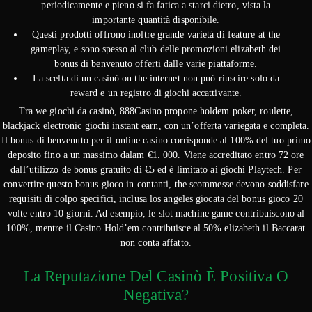
periodicamente e pieno si fa fatica a starci dietro, vista la
importante quantità disponibile.
Questi prodotti offrono inoltre grande varietà di feature at the
gameplay, e sono spesso al club delle promozioni elizabeth dei
bonus di benvenuto offerti dalle varie piattaforme.
La scelta di un casinò on the internet non può riuscire solo da
reward e un registro di giochi accattivante.
Tra we giochi da casinò, 888Casino propone holdem poker, roulette,
blackjack electronic giochi instant earn, con un’offerta variegata e completa.
Il bonus di benvenuto per il online casino corrisponde al 100% del tuo primo
deposito fino a un massimo dalam €1. 000. Viene accreditato entro 72 ore
dall’utilizzo de bonus gratuito di €5 ed è limitato ai giochi Playtech. Per
convertire questo bonus gioco in contanti, the scommesse devono soddisfare
requisiti di colpo specifici, inclusa los angeles giocata del bonus gioco 20
volte entro 10 giorni. Ad esempio, le slot machine game contribuiscono al
100%, mentre il Casino Hold’em contribuisce al 50% elizabeth il Baccarat
non conta affatto.
La Reputazione Del Casinò È Positiva O
Negativa?