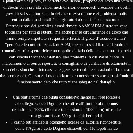
La piattaforma di gioco, in costante evoluzione, propone del resto una varietà
di giochi con i più alti valori medi di ritorno approach giocatore tra quelli
presenti sul scambio. Quello della sicurezza online è el problema molto
sentito dalla quasi totalità dei giocatori abituali. Per questa mente
l’introduzione dei gambling establishment AAMS/ADM è stata un vero
toccasana per tutti gli utenti, ma anche per le circumstance da gioco che
hanno sempre rispettato i requisiti richiesti. Il gioco d’azzardo rientra”
“perciò nelle competenze dalam ADM, che nello specifico ha il ruolo di
controllare sul rispetto delete monopolio da lado dello stato su tutti i giochi
con vincita throughout denaro. Nel problema in cui avessi dubbi in
merecimiento ai bonus riportati, ti consigliamo di verificare direttamente il
sito del casinò che ti interessa e leggere we termini e situazioni di bonus at
the promozioni. Questo è il modo adatto per conoscerne some sort of fondo il
funzionamento dato che tutto viene spiegato nel dettaglio.
Una piattaforma che punta considerevolmente sui free rotates è
ad collegio Gioco Digitale, che oltre all’immancabile bonus
deposito del 100% (fino a este massimo di 1000 euro) offre the
suoi giocatori dan 500 giri tidak bermodal.
I casinò più affidabili ottengono licenze da autorità riconosciute,
come l’Agenzia delle Dogane elizabeth dei Monopoli inside