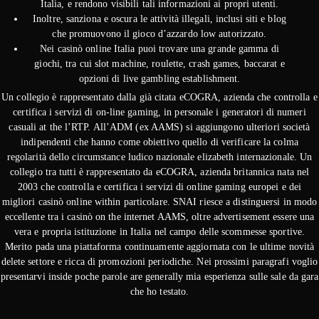
Italia, e rendono visibili tali informazioni ai propri utenti.
Inoltre, sanziona e oscura le attività illegali, inclusi siti e blog
che promuovono il gioco d’azzardo low autorizzato.
Nei casinò online Italia puoi trovare una grande gamma di
giochi, tra cui slot machine, roulette, crash games, baccarat e
opzioni di live gambling establishment.
Un collegio è rappresentato dalla già citata eCOGRA, azienda che controlla e
certifica i servizi di on-line gaming, in personale i generatori di numeri
casuali at the l’RTP. All’ADM (ex AAMS) si aggiungono ulteriori società
indipendenti che hanno come obiettivo quello di verificare la colma
regolarità dello circumstance ludico nazionale elizabeth internazionale. Un
collegio tra tutti è rappresentato da eCOGRA, azienda britannica nata nel
2003 che controlla e certifica i servizi di online gaming europei e dei
migliori casinò online within particolare. SNAI riesce a distinguersi in modo
eccellente tra i casinò on the internet AAMS, oltre advertisement essere una
vera e propria istituzione in Italia nel campo delle scommesse sportive.
Merito pada una piattaforma continuamente aggiornata con le ultime novità
delete settore e ricca di promozioni periodiche. Nei prossimi paragrafi voglio
presentarvi inside poche parole are generally mia esperienza sulle sale da gara
che ho testato.