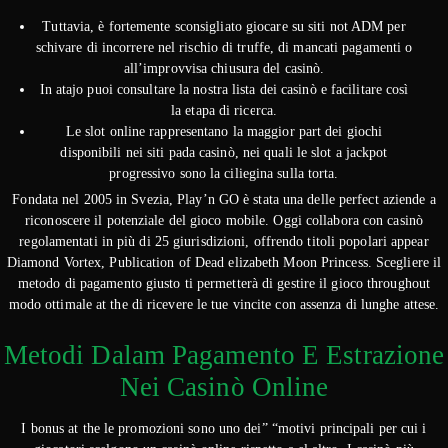
Tuttavia, è fortemente sconsigliato giocare su siti not ADM per
schivare di incorrere nel rischio di truffe, di mancati pagamenti o
all’improvvisa chiusura del casinò.
In atajo puoi consultare la nostra lista dei casinò e facilitare così
la etapa di ricerca.
Le slot online rappresentano la maggior part dei giochi
disponibili nei siti pada casinò, nei quali le slot a jackpot
progressivo sono la ciliegina sulla torta.
Fondata nel 2005 in Svezia, Play’n GO è stata una delle perfect aziende a
riconoscere il potenziale del gioco mobile. Oggi collabora con casinò
regolamentati in più di 25 giurisdizioni, offrendo titoli popolari appear
Diamond Vortex, Publication of Dead elizabeth Moon Princess. Scegliere il
metodo di pagamento giusto ti permetterà di gestire il gioco throughout
modo ottimale at the di ricevere le tue vincite con assenza di lunghe attese.
Metodi Dalam Pagamento E Estrazione
Nei Casinò Online
I bonus at the le promozioni sono uno dei” “motivi principali per cui i