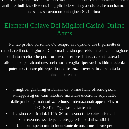
familiare, indirizzo IP e email, applicabile solitary a coloro che non hanno in
nessun caso avuto un nota gioco Snai prima.
Elementi Chiave Dei Migliori Casinò Online
Aams
Nel tuo profilo personale c’è sempre una opzione che ti permette di
cancellare il nota di gioco. Di norma il casinò potrebbe chiedere una ragione
della tua scelta, che puoi fornire o inferiore. Il tuo account resterà in
allontanato per alcuni mesi nel caso tu voglia ripensarci, within modo da
poterlo riattivare più repentinamente senza dover re-inviare tutta la
documentazione.
I migliori gambling establishment online Italia offrono giochi
sviluppati ag un team intestino ma anche electronic soprattutto
dalle più bei periodi software-house internazionali appear Play’n
GO, NetEnt, Yggdrasil e tante altre.
I casinò certificati daLL’ADM utilizzano tutte votre misure di
sicurezza necessarie per proteggere i tuoi dati sensibili.
Un altro aspetto molto importante de uma considerare per