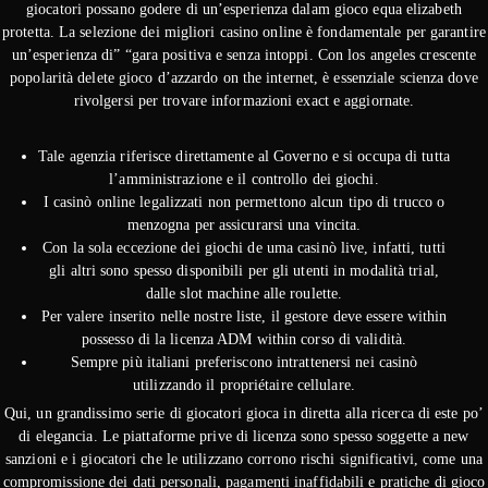
giocatori possano godere di un’esperienza dalam gioco equa elizabeth
protetta. La selezione dei migliori casino online è fondamentale per garantire
un’esperienza di” “gara positiva e senza intoppi. Con los angeles crescente
popolarità delete gioco d’azzardo on the internet, è essenziale scienza dove
rivolgersi per trovare informazioni exact e aggiornate.
Tale agenzia riferisce direttamente al Governo e si occupa di tutta
l’amministrazione e il controllo dei giochi.
I casinò online legalizzati non permettono alcun tipo di trucco o
menzogna per assicurarsi una vincita.
Con la sola eccezione dei giochi de uma casinò live, infatti, tutti
gli altri sono spesso disponibili per gli utenti in modalità trial,
dalle slot machine alle roulette.
Per valere inserito nelle nostre liste, il gestore deve essere within
possesso di la licenza ADM within corso di validità.
Sempre più italiani preferiscono intrattenersi nei casinò
utilizzando il propriétaire cellulare.
Qui, un grandissimo serie di giocatori gioca in diretta alla ricerca di este po’
di elegancia. Le piattaforme prive di licenza sono spesso soggette a new
sanzioni e i giocatori che le utilizzano corrono rischi significativi, come una
compromissione dei dati personali, pagamenti inaffidabili e pratiche di gioco