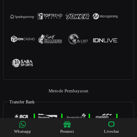
Metode Pembayaran
Transfer Bank
Whatsapp
Promosi
Livechat