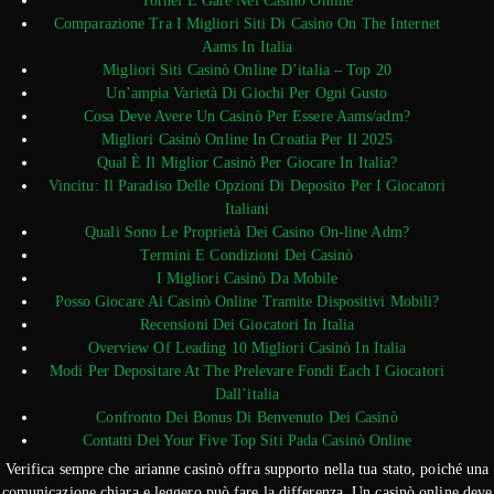
Tornei E Gare Nei Casinò Online
Comparazione Tra I Migliori Siti Di Casino On The Internet
Aams In Italia
Migliori Siti Casinò Online D’italia – Top 20
Un’ampia Varietà Di Giochi Per Ogni Gusto
Cosa Deve Avere Un Casinò Per Essere Aams/adm?
Migliori Casinò Online In Croatia Per Il 2025
Qual È Il Miglior Casinò Per Giocare In Italia?
Vincitu: Il Paradiso Delle Opzioni Di Deposito Per I Giocatori
Italiani
Quali Sono Le Proprietà Dei Casino On-line Adm?
Termini E Condizioni Dei Casinò
I Migliori Casinò Da Mobile
Posso Giocare Ai Casinò Online Tramite Dispositivi Mobili?
Recensioni Dei Giocatori In Italia
Overview Of Leading 10 Migliori Casinò In Italia
Modi Per Depositare At The Prelevare Fondi Each I Giocatori
Dall’italia
Confronto Dei Bonus Di Benvenuto Dei Casinò
Contatti Dei Your Five Top Siti Pada Casinò Online
Verifica sempre che arianne casinò offra supporto nella tua stato, poiché una
comunicazione chiara e leggero può fare la differenza. Un casinò online deve