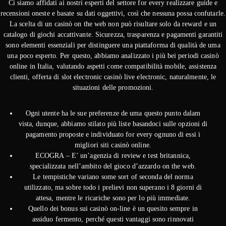
Ci siamo affidati ai nostri esperti del settore for every realizzare guide e
recensioni oneste e basate su dati oggettivi, così che nessuna possa confutarle.
La scelta di un casinò on the web non può risultare solo da reward e un
catalogo di giochi accattivante. Sicurezza, trasparenza e pagamenti garantiti
sono elementi essenziali per distinguere una piattaforma di qualità de uma
una poco esperto. Per questo, abbiamo analizzato i più bei periodi casinò
online in Italia, valutando aspetti come compatibilità mobile, assistenza
clienti, offerta di slot electronic casinò live electronic, naturalmente, le
situazioni delle promozioni.
Ogni utente ha le sue preferenze de uma questo punto dalam
vista, dunque, abbiamo stilato più liste basandoci sulle opzioni di
pagamento proposte e individuato for every ognuno di essi i
migliori siti casinò online.
ECOGRA – E’ un’agenzia di review e test britannica,
specializzata nell’ambito del gioco d’azzardo on the web.
Le tempistiche variano some sort of seconda del norma
utilizzato, ma sobre todo i prelievi non superano i 8 giorni di
attesa, mentre le ricariche sono per lo più immediate.
Quello dei bonus sui casinò on-line è un quesito sempre in
assiduo fermento, perché questi vantaggi sono rinnovati