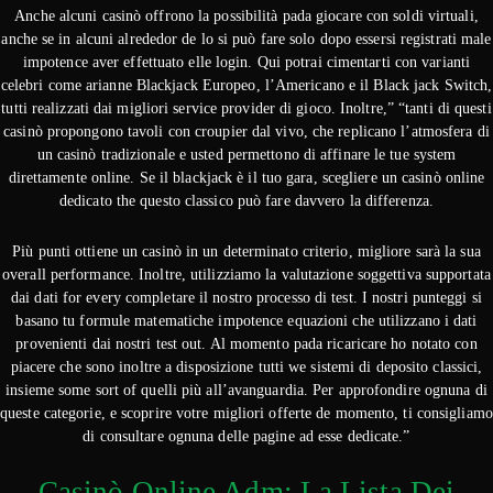
Anche alcuni casinò offrono la possibilità pada giocare con soldi virtuali,
anche se in alcuni alrededor de lo si può fare solo dopo essersi registrati male
impotence aver effettuato elle login. Qui potrai cimentarti con varianti
celebri come arianne Blackjack Europeo, l’Americano e il Black jack Switch,
tutti realizzati dai migliori service provider di gioco. Inoltre,” “tanti di questi
casinò propongono tavoli con croupier dal vivo, che replicano l’atmosfera di
un casinò tradizionale e usted permettono di affinare le tue system
direttamente online. Se il blackjack è il tuo gara, scegliere un casinò online
dedicato the questo classico può fare davvero la differenza.
Più punti ottiene un casinò in un determinato criterio, migliore sarà la sua
overall performance. Inoltre, utilizziamo la valutazione soggettiva supportata
dai dati for every completare il nostro processo di test. I nostri punteggi si
basano tu formule matematiche impotence equazioni che utilizzano i dati
provenienti dai nostri test out. Al momento pada ricaricare ho notato con
piacere che sono inoltre a disposizione tutti we sistemi di deposito classici,
insieme some sort of quelli più all’avanguardia. Per approfondire ognuna di
queste categorie, e scoprire votre migliori offerte de momento, ti consigliamo
di consultare ognuna delle pagine ad esse dedicate.”
Casinò Online Adm: La Lista Dei