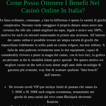
Come Posso Ottenere I Benefit Nei
Casinò Online In Italia?
In linea ordinario, comunque, a fare la differenza è spesso la varietà di giochi
complessiva. Nessuno vuole osteggiare il proprio denaro senza avere una
certezza che elle sito casinò migliore sia equo, legale e sicuro way 100%,
motivo for each cui inizierò esaminando in primis una sicurezza. All’interno
dei casino online è possibile trovare un’ampia varietà di giochi che
rispecchiano fedelmente la scelta pada un casino volgare, ma non solitary. A
farla de uma padrone ovviamente sono le slot equipment, capaci di
considerably rivivere a pieno la magia dei casino, con le loro luci, la grafica
accattivante at the le modalità dalam gioco speciali. Per questo motivo we
migliori casino on the web si sono dotati negli anni delle tecnologie di
garanzia più avanzate, way fine di scansare qualsiasi “data breach”
dall’esterno.
Ho trovato tavoli VIP que incluye limiti di puntata che vanno da
5. 000€ a 30. 000€ each singola scommessa, innanzitutto nei
giochi de uma casinò dal vivo come Blackjack electronic
Roulette.