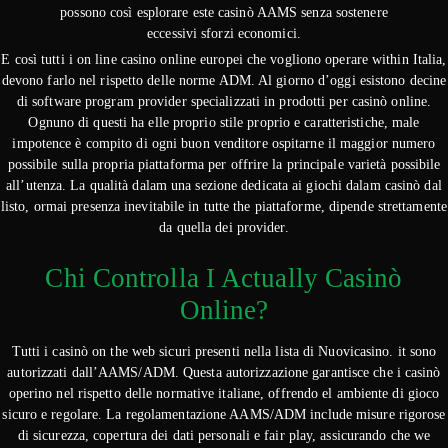
possono così esplorare este casinò AAMS senza sostenere
eccessivi sforzi economici.
E così tutti i on line casino online europei che vogliono operare within Italia,
devono farlo nel rispetto delle norme ADM. Al giorno d’oggi esistono decine
di software program provider specializzati in prodotti per casinò online.
Ognuno di questi ha elle proprio stile proprio e caratteristiche, male
impotence è compito di ogni buon venditore ospitarne il maggior numero
possibile sulla propria piattaforma per offrire la principale varietà possibile
all’utenza. La qualità dalam una sezione dedicata ai giochi dalam casinò dal
listo, ormai presenza inevitabile in tutte the piattaforme, dipende strettamente
da quella dei provider.
Chi Controlla I Actually Casinò
Online?
Tutti i casinò on the web sicuri presenti nella lista di Nuovicasino. it sono
autorizzati dall’AAMS/ADM. Questa autorizzazione garantisce che i casinò
operino nel rispetto delle normative italiane, offrendo el ambiente di gioco
sicuro e regolare. La regolamentazione AAMS/ADM include misure rigorose
di sicurezza, copertura dei dati personali e fair play, assicurando che we