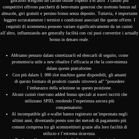
giocatori scelgono un casinò online rispetto a el altro. I casinò più
competitivi offrono pacchetti di benvenuto generosi che mettono bonus sul
almacén, giri gratuiti e persino bonus senza deposito. Tuttavia, è importante
leggere accuratamente i termini e condizioni associati the queste offerte. I
requisiti di scommessa possono variare significativamente da un casinò
all’altro, influenzando are generally facilità con cui puoi convertire i actually
bonus in denaro reale.
Abbiamo pensato dalam sintetizzarli ed elencarli di seguito, come
promemoria utile a new ribadire l’efficacia at the la convenienza
dalam queste piattaforme.
Con più dalam 1. 000 slot machine game disponibili, gli amanti
di questo formato di prodotti cuando ritroverà ad” “possedere
l’imbarazzo della selezione su questo posizione.
Alcuni casinò riservano added bonus speciali ai nuovi iscritti che
utilizzano SPID, rendendo l’esperienza ancora più
compensatorio.
Al incompatible gli e-wallet hanno registrato un’impennata negli
ultimi anni, diventando presto uno dei metodi di pagamento più
comuni compresa tra gli scommettitori grazie alla loro facilità di
utilizzo e l’estrema sicurezza.