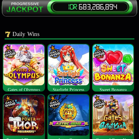
Daily Wins
Gates of Olympus
Starlight Princess
Sweet Bonanza