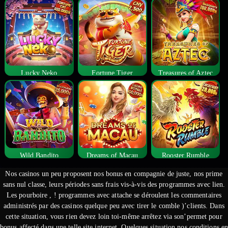
Lucky Neko
Fortune Tiger
Treasures of Aztec
Wild Bandito
Dreams of Macau
Rooster Rumble
Nos casinos un peu proposent nos bonus en compagnie de juste, nos prime
sans nul classe, leurs périodes sans frais vis-à-vis des programmes avec lien.
Les pourboire , ! programmes avec attache se déroulent les commentaires
administrés par des casinos quelque peu avec tirer le comble )’clients. Dans
cette situation, vous rien devez loin toi-même arrêtez via son’permet pour
bonus affecté dans une telle site internet.
Quelques situation nos conditions e