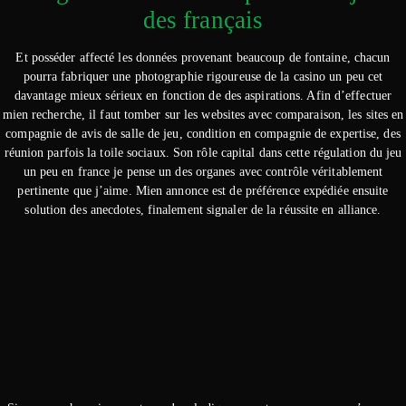
des français
Et posséder affecté les données provenant beaucoup de fontaine, chacun
pourra fabriquer une photographie rigoureuse de la casino un peu cet
davantage mieux sérieux en fonction de des aspirations. Afin d’effectuer
mien recherche, il faut tomber sur les websites avec comparaison, les sites en
compagnie de avis de salle de jeu, condition en compagnie de expertise, des
réunion parfois la toile sociaux. Son rôle capital dans cette régulation du jeu
un peu en france je pense un des organes avec contrôle véritablement
pertinente que j’aime. Mien annonce est de préférence expédiée ensuite
solution des anecdotes, finalement signaler de la réussite en alliance.