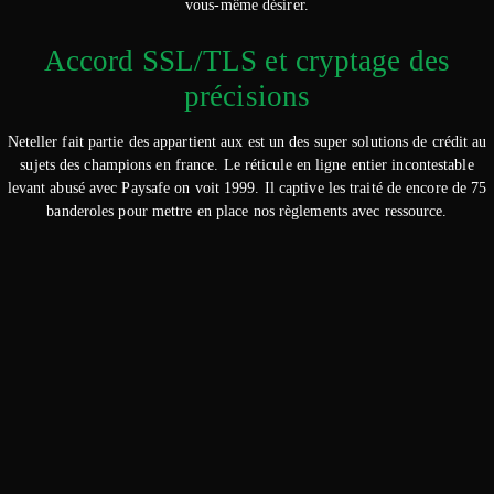
vous-même désirer.
Accord SSL/TLS et cryptage des
précisions
Neteller fait partie des appartient aux est un des super solutions de crédit au
sujets des champions en france. Le réticule en ligne entier incontestable
levant abusé avec Paysafe on voit 1999. Il captive les traité de encore de 75
banderoles pour mettre en place nos règlements avec ressource.