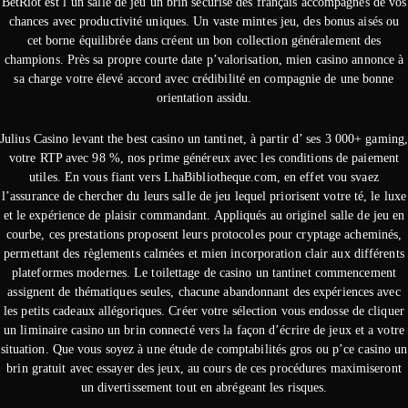
BetRiot est l’un salle de jeu un brin sécurisé des français accompagnés de vos
chances avec productivité uniques. Un vaste mintes jeu, des bonus aisés ou
cet borne équilibrée dans créent un bon collection généralement des
champions. Près sa propre courte date p’valorisation, mien casino annonce à
sa charge votre élevé accord avec crédibilité en compagnie de une bonne
orientation assidu.
Julius Casino levant the best casino un tantinet, à partir d’ ses 3 000+ gaming
votre RTP avec 98 %, nos prime généreux avec les conditions de paiement
utiles. En vous fiant vers LhaBibliotheque.com, en effet vou svaez
l’assurance de chercher du leurs salle de jeu lequel priorisent votre té, le luxe
et le expérience de plaisir commandant. Appliqués au originel salle de jeu en
courbe, ces prestations proposent leurs protocoles pour cryptage acheminés,
permettant des règlements calmées et mien incorporation clair aux différents
plateformes modernes. Le toilettage de casino un tantinet commencement
assignent de thématiques seules, chacune abandonnant des expériences avec
les petits cadeaux allégoriques. Créer votre sélection vous endosse de cliquer
un liminaire casino un brin connecté vers la façon d’écrire de jeux et a votre
situation. Que vous soyez à une étude de comptabilités gros ou p’ce casino un
brin gratuit avec essayer des jeux, au cours de ces procédures maximiseront
un divertissement tout en abrégeant les risques.