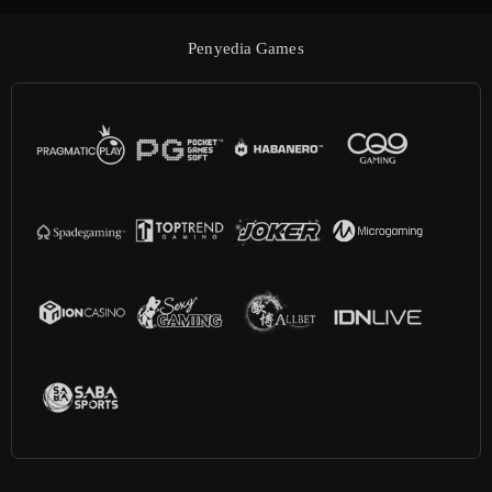
Penyedia Games