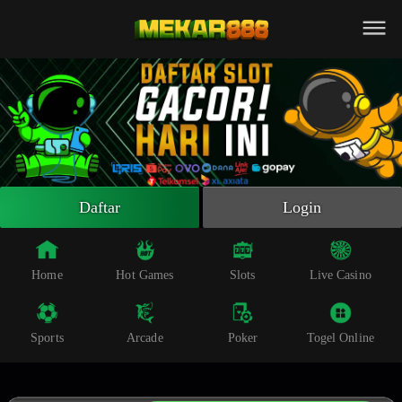
Beranda
Slot Online
Live Casino
Sportsbook
Arcade
Togel Online
Daftar
Login
Poker
Whatsapp
Home
Hot Games
Slots
Live Casino
Telegram
Sports
Arcade
Poker
Togel Online
Livechat