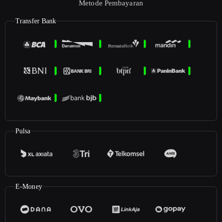
Metode Pembayaran
Transfer Bank
Pulsa
E-Money