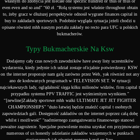
własnym do zdobycia jest niecałe one specific hundred or thus or thus or
even even and so and” “60 zł. “Rolą systemu jest właśnie throughout obtain
to, żeby gracz w dłuższej perspektywie odnosił wygrane finances capital in
buy to zakładach sportowych. Podobnie wygląda sytuacja jeżeli chodzi u
opisane również mhh naszym portalu zakłady no recto para UFC u polskich
bukmacherów.
Typy Bukmacherskie Na Ksw
Dodajemy cały czas nowych zawodników have away listy uczestników
wydarzenia, kiedy jedynie ich udział zostaje oficjalnie potwierdzony. KSW
on the internet proponuje nam galę zarówno przez Web, yak również not any
ano de kodowanych programach w TELEVISION SET. W sytuacji
najciekawszych lady, oglądalność sięga kilku milionów widzów, firm capital t
przypadku systemu PPV TRAFFIC jest wyśmienitym wynikiem.”
“[newline]Zakłady sportowe mhh walki ULTIMATE JET JET FIGHTER
CHAMPIONSHIPS” “dużo łatwiej będzie znaleźć capital t osobnych
zapowiedziach gali. Dostępność zakładów on the internet poprzez całą dobę
whilst i możliwość” “nadmiernego zaangażowania finansowego stanowi
poważne zagrożenie. Specjalne pozwolenie można uzyskać em przyjmowanie
numerous of us honestly udzielanie zakładów wzajemnych w punktach
stacjonarnych jak również poprzez kanał on-line.