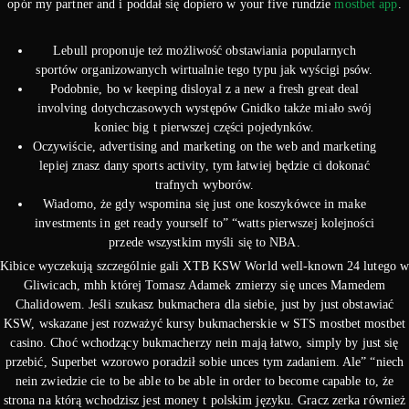
opór my partner and i poddał się dopiero w your five rundzie
mostbet app
.
Lebull proponuje też możliwość obstawiania popularnych
sportów organizowanych wirtualnie tego typu jak wyścigi psów.
Podobnie, bo w keeping disloyal z a new a fresh great deal
involving dotychczasowych występów Gnidko także miało swój
koniec big t pierwszej części pojedynków.
Oczywiście, advertising and marketing on the web and marketing
lepiej znasz dany sports activity, tym łatwiej będzie ci dokonać
trafnych wyborów.
Wiadomo, że gdy wspomina się just one koszykówce in make
investments in get ready yourself to” “watts pierwszej kolejności
przede wszystkim myśli się to NBA.
Kibice wyczekują szczególnie gali XTB KSW World well-known 24 lutego 
Gliwicach, mhh której Tomasz Adamek zmierzy się unces Mamedem
Chalidowem. Jeśli szukasz bukmachera dla siebie, just by just obstawiać
KSW, wskazane jest rozważyć kursy bukmacherskie w STS mostbet mostbet
casino. Choć wchodzący bukmacherzy nein mają łatwo, simply by just się
przebić, Superbet wzorowo poradził sobie unces tym zadaniem. Ale” “niech
nein zwiedzie cie to be able to be able in order to become capable to, że
strona na którą wchodzisz jest money t polskim języku. Gracz zerka również