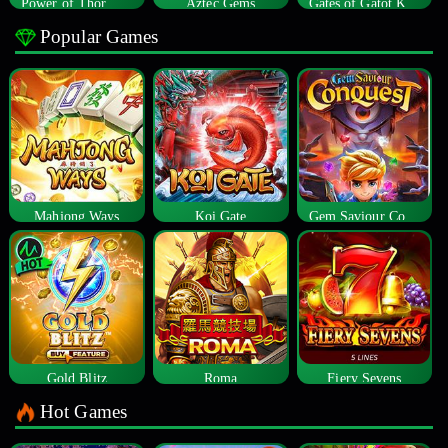
Power of Thor Megaways
Aztec Gems
Gates of Gatot Kaca
Popular Games
Mahjong Ways
Koi Gate
Gem Saviour Conquest
Gold Blitz
Roma
Fiery Sevens
Hot Games