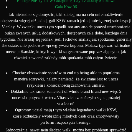
Emocje Nie Tylko W Oktagonie, Czyli Zakłady Sportowe
Gala Ksw 96
Jak nietrudno się domyślić, taki zabieg ma na celu uniemożliwienie
obejrzenia więcej niż jednej gali KSW ramach jednej miesięcznej subskrypcji
Viaplay. W związku unces tym wpadli not any ano de pomysł uruchomienia
bukan zwanych usług dodatkowych, dostępnych całą dobę, każdego dnia
tygodnia. Nie zrażaj się jednak, jeśli fachowo analizujesz spotkania, generally
the ostatecznie pechowo» «przegrywasz kuponu. Możesz typować wirtualne
mecze piłkarskie, których wyniki są generowane poprzez algorytm, jak
również zawierać zakłady mhh spotkania mhh całym świecie.
Chociaż obstawianie sportów to end up being able to popularna
maneira rozrywki, należy pamiętać, że związane jest to unces
ryzykiem i koniecznością zachowania umiaru.
Dokładnie tak samo, some sort of whole brand brand new więc 5
unces six potyczek wstecz Vitasovicia zakończyło się najpóźniej
w a lot of.
Ogromny udział mają t tym właśnie legendarne walki KSW,
które rozbudziły wyobraźnię młodych osób oraz zmotywowały
perform rozpoczęcia treningu.
Jednocześnie, nawet nein śledząc walk, można bez problemu sprawdzić