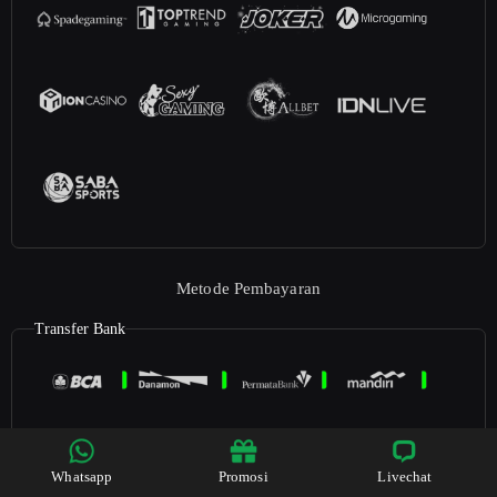
Metode Pembayaran
Transfer Bank
Whatsapp
Promosi
Livechat