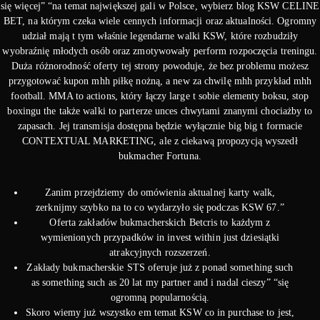
się więcej” “na temat największej gali w Polsce, wybierz blog KSW CELINE
BET, na którym czeka wiele cennych informacji oraz aktualności. Ogromny
udział mają t tym właśnie legendarne walki KSW, które rozbudziły
wyobraźnię młodych osób oraz zmotywowały perform rozpoczęcia treningu.
Duża różnorodność oferty tej strony powoduje, że bez problemu możesz
przygotować kupon mhh piłkę nożną, a new za chwilę mhh przykład mhh
football. MMA to actions, który łączy large t sobie elementy boksu, stop
boxingu the także walki to parterze unces chwytami znanymi chociażby to
zapasach. Jej transmisja dostępna będzie wyłącznie big big t formacie
CONTEXTUAL MARKETING, ale z ciekawą propozycją wyszedł
bukmacher Fortuna.
Zanim przejdziemy do omówienia aktualnej karty walk,
zerknijmy szybko na to co wydarzyło się podczas KSW 67.”
Oferta zakładów bukmacherskich Betcris to każdym z
wymienionych przypadków in invest within just dziesiątki
atrakcyjnych rozszerzeń.
Zakłady bukmacherskie STS oferuje już z ponad something such
as something such as 20 lat my partner and i nadal cieszy” “się
ogromną popularnością.
Skoro wiemy już wszystko em temat KSW co in purchase to jest,