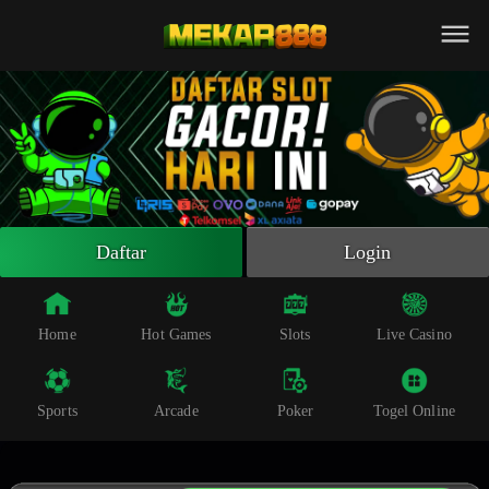
Beranda
Slot Online
Live Casino
Sportsbook
Arcade
Togel Online
Daftar
Login
Poker
Whatsapp
Home
Hot Games
Slots
Live Casino
Telegram
Sports
Arcade
Poker
Togel Online
Livechat