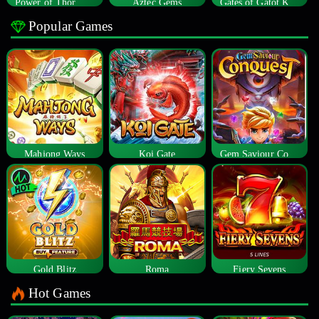
Power of Thor Megaways
Aztec Gems
Gates of Gatot Kaca
Popular Games
Mahjong Ways
Koi Gate
Gem Saviour Conquest
Gold Blitz
Roma
Fiery Sevens
Hot Games