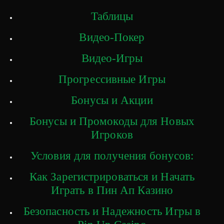
Таблицы
Видео-Покер
Видео-Игры
Прогрессивные Игры
Бонусы и Акции
Бонусы и Промокоды для Новых
Игроков
Условия для получения бонусов:
Как Зарегистрироваться и Начать
Играть в Пин Ап Казино
Безопасность и Надежность Игры в