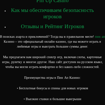
Pin Up Casino
Как мы обеспечиваем безопасность
игроков
Отзывы и Рейтинг Игроков
В поисках азарта и приключений? Тогда вы в правильном месте!
пин ап
Казино – это официальный онлайн-казино, где вы можете играть в
любимые игры и выиграть большие суммы денег.
Мы предлагаем вам широкий спектр игр, включая слоты, карточные
игры, рулетку и многое другое. Наш сайт доступен на русском языке,
чтобы вы могли играть комфортно и без каких-либо сложностей.
Преимущества игры в Пин Ап Казино:
• Бесплатные бонусы и спины для новых игроков
• Высокие ставки и большие выигрыши