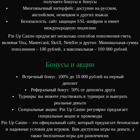
получаете бонусы и бонусы
Многоязычный интерфейс: доступен на русском,
английском, немецком и других языках
Безопасность: сайт защищен SSL-шифром и имеет
международную лицензию
Pin Up Casino предлагает несколько способов пополнения счета,
включая Visa, Mastercard, Skrill, Neteller и другие. Минимальная сумма
пополнения – 100 рублей, а максимальная – 100 000 рублей.
Бонусы и акции
Встречный бонус: 100% до 10 000 рублей на первый
депозит
Реферальный бонус: 50% от депозита друга
Турниры: вы можете участвовать в турнирах и выиграть
реальные деньги
Специальные акции: Pin Up Casino регулярно предлагает
специальные акции и промокоды
Pin Up Casino – это официальный сайт, который предлагает безопасные
и надежные условия для игроков. Вам доступны игры на деньги, а
также бесплатные игры для развлечения.