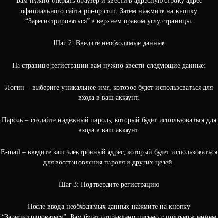
Вам нужно открыть браузер и ввести в адресную строку адрес
официального сайта pin-up.com. Затем нажмите на кнопку
“Зарегистрироваться” в верхнем правом углу страницы.
Шаг 2: Введите необходимые данные
На странице регистрации вам нужно ввести следующие данные:
Логин – выберите уникальное имя, которое будет использоваться для
входа в ваш аккаунт.
Пароль – создайте надежный пароль, который будет использоваться для
входа в ваш аккаунт.
E-mail – введите ваш электронный адрес, который будет использоваться
для восстановления пароля и других целей.
Шаг 3: Подтвердите регистрацию
После ввода необходимых данных нажмите на кнопку
“Зарегистрироваться”. Вам будет отправлено письмо с подтверждением