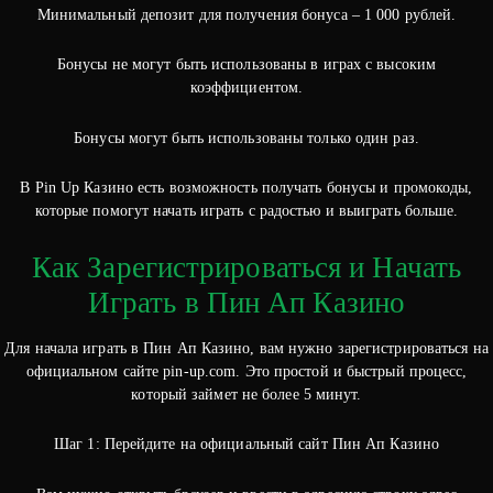
Минимальный депозит для получения бонуса – 1 000 рублей.
Бонусы не могут быть использованы в играх с высоким
коэффициентом.
Бонусы могут быть использованы только один раз.
В Pin Up Казино есть возможность получать бонусы и промокоды,
которые помогут начать играть с радостью и выиграть больше.
Как Зарегистрироваться и Начать
Играть в Пин Ап Казино
Для начала играть в Пин Ап Казино, вам нужно зарегистрироваться на
официальном сайте pin-up.com. Это простой и быстрый процесс,
который займет не более 5 минут.
Шаг 1: Перейдите на официальный сайт Пин Ап Казино