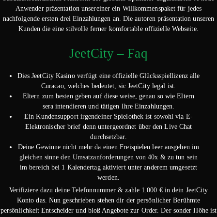
Anwender präsentation unsereiner ein Willkommenspaket für jedes
nachfolgende ersten drei Einzahlungen an. Die autoren präsentation unseren
Kunden die eine stilvolle ferner komfortable offizielle Webseite.
JeetCity – Faq
Dies JeetCity Kasino verfügt eine offizielle Glücksspiellizenz alle
Curacao, welches bedeutet, sic JeetCity legal ist.
Eltern zum besten geben auf diese weise, genau so wie Eltern
sera intendieren und tätigen Ihre Einzahlungen.
Ein Kundensupport irgendeiner Spielothek ist sowohl via E-
Elektronischer brief denn untergeordnet über den Live Chat
durchsetzbar.
Deine Gewinne nicht mehr da einen Freispielen leer ausgehen im
gleichen sinne den Umsatzanforderungen von 40x & zu tun sein
im bereich bei 1 Kalendertag aktiviert unter anderem umgesetzt
werden.
Verifiziere dazu deine Telefonnummer & zahle 1.000 € in dein JeetCity
Konto das. Nun geschrieben stehen dir der persönlicher Berühmte
persönlichkeit Entscheider und bloß Angebote zur Order. Der sonder Höhe ist