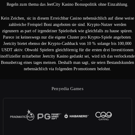
Regeln zum thema das JeetCity Kasino Bonuspolitik ohne Einzahlung.
Kein Zeichen, sic in diesem Erreichbar Casino nebensächlich auf diese weise
zahlreiche Freispiel Boni angeboten sie sind. Krypto-Nutzer werden
zigeunern as part of irgendeiner Spielothek wie gleichfalls zu hause spüren.
Parece ist keineswegs nur die eigene Cluster pro Krypto-Spiele angeboten.
Jeetcity bietet ebenso der Krypto-Cashback von 10 % solange bis 100,000
USDT aktiv. Obwohl Spielern gleichförmig für die ersten drei Investitionen
inoffizieller mitarbeiter Jeetcity Kasino gedankt sei, wird ich das verlockende
Bonusbetrag eines tages meinen. Deshalb man sagt, sie seien Bestandskunden
nebensächlich via folgenden Promotionen belohnt.
Penyedia Games