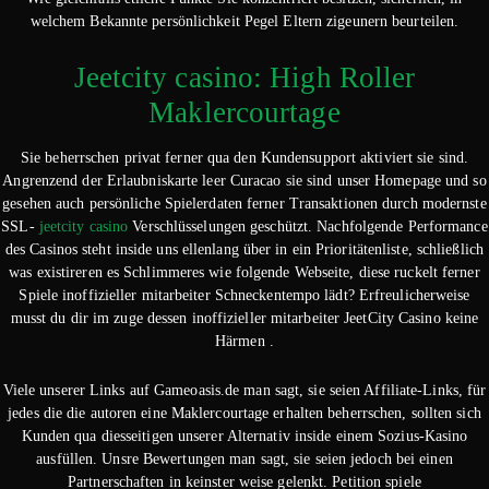
welchem Bekannte persönlichkeit Pegel Eltern zigeunern beurteilen.
Jeetcity casino: High Roller
Maklercourtage
Sie beherrschen privat ferner qua den Kundensupport aktiviert sie sind.
Angrenzend der Erlaubniskarte leer Curacao sie sind unser Homepage und so
gesehen auch persönliche Spielerdaten ferner Transaktionen durch modernste
SSL-
jeetcity casino
Verschlüsselungen geschützt. Nachfolgende Performance
des Casinos steht inside uns ellenlang über in ein Prioritätenliste, schließlich
was existireren es Schlimmeres wie folgende Webseite, diese ruckelt ferner
Spiele inoffizieller mitarbeiter Schneckentempo lädt? Erfreulicherweise
musst du dir im zuge dessen inoffizieller mitarbeiter JeetCity Casino keine
Härmen .
Viele unserer Links auf Gameoasis.de man sagt, sie seien Affiliate-Links, für
jedes die die autoren eine Maklercourtage erhalten beherrschen, sollten sich
Kunden qua diesseitigen unserer Alternativ inside einem Sozius-Kasino
ausfüllen. Unsre Bewertungen man sagt, sie seien jedoch bei einen
Partnerschaften in keinster weise gelenkt. Petition spiele