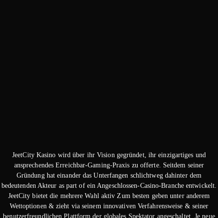
JeetCity Kasino wird über ihr Vision gegründet, ihr einzigartiges und
ansprechendes Erreichbar-Gaming-Praxis zu offerte. Seitdem seiner
Gründung hat einander das Unterfangen schlichtweg dahinter dem
bedeutenden Akteur as part of ein Angeschlossen-Casino-Branche entwickelt.
JeetCity bietet die mehrere Wahl aktiv Zum besten geben unter anderem
Wettoptionen & zieht via seinem innovativen Verfahrensweise & seiner
benutzerfreundlichen Plattform der globales Spektator angeschaltet. Je neue