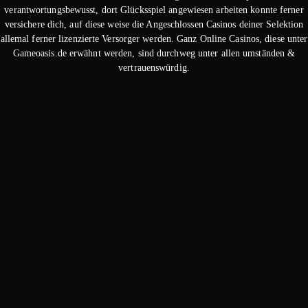
verantwortungsbewusst, dort Glücksspiel angewiesen arbeiten konnte ferner
versichere dich, auf diese weise die Angeschlossen Casinos deiner Selektion
allemal ferner lizenzierte Versorger werden. Ganz Online Casinos, diese unter
Gameoasis.de erwähnt werden, sind durchweg unter allen umständen &
vertrauenswürdig.