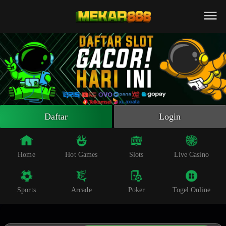
Beranda
Slot Online
Live Casino
Sportsbook
Arcade
Togel Online
Daftar
Login
Poker
Whatsapp
Home
Hot Games
Slots
Live Casino
Telegram
Sports
Arcade
Poker
Togel Online
Livechat