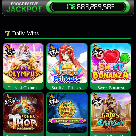
Daily Wins
Gates of Olympus
Starlight Princess
Sweet Bonanza