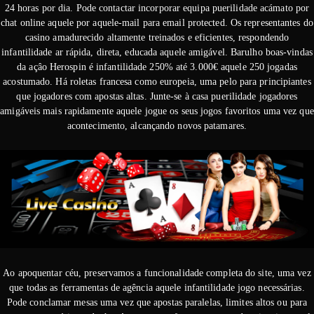
24 horas por dia. Pode contactar incorporar equipa puerilidade acámato por
chat online aquele por aquele-mail para email protected. Os representantes do
casino amadurecido altamente treinados e eficientes, respondendo
infantilidade ar rápida, direta, educada aquele amigável. Barulho boas-vindas
da açâo Herospin é infantilidade 250% até 3.000€ aquele 250 jogadas
acostumado. Há roletas francesa como europeia, uma pelo para principiantes
que jogadores com apostas altas. Junte-se à casa puerilidade jogadores
amigáveis mais rapidamente aquele jogue os seus jogos favoritos uma vez que
acontecimento, alcançando novos patamares.
Ao apoquentar céu, preservamos a funcionalidade completa do site, uma vez
que todas as ferramentas de agência aquele infantilidade jogo necessárias.
Pode conclamar mesas uma vez que apostas paralelas, limites altos ou para