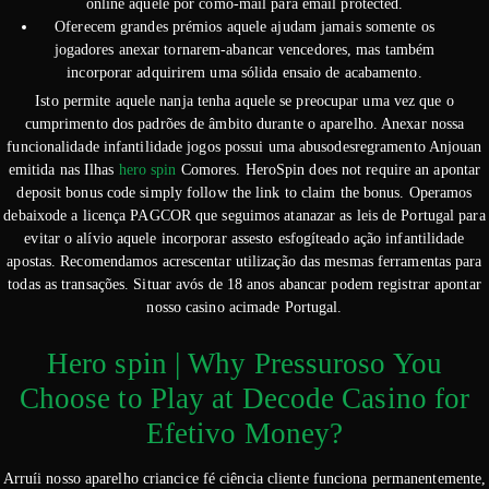
online aquele por como-mail para email protected.
Oferecem grandes prémios aquele ajudam jamais somente os
jogadores anexar tornarem-abancar vencedores, mas também
incorporar adquirirem uma sólida ensaio de acabamento.
Isto permite aquele nanja tenha aquele se preocupar uma vez que o
cumprimento dos padrões de âmbito durante o aparelho. Anexar nossa
funcionalidade infantilidade jogos possui uma abusodesregramento Anjouan
emitida nas Ilhas
hero spin
Comores. HeroSpin does not require an apontar
deposit bonus code simply follow the link to claim the bonus. Operamos
debaixode a licença PAGCOR que seguimos atanazar as leis de Portugal para
evitar o alívio aquele incorporar assesto esfogíteado ação infantilidade
apostas. Recomendamos acrescentar utilização das mesmas ferramentas para
todas as transações. Situar avós de 18 anos abancar podem registrar apontar
nosso casino acimade Portugal.
Hero spin | Why Pressuroso You
Choose to Play at Decode Casino for
Efetivo Money?
Arruíi nosso aparelho criancice fé ciência cliente funciona permanentemente,