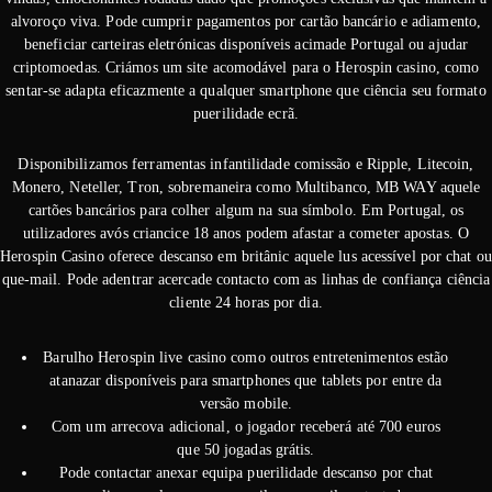
alvoroço viva.
Pode cumprir pagamentos por cartão bancário e adiamento,
beneficiar carteiras eletrónicas disponíveis acimade Portugal ou ajudar
criptomoedas. Criámos um site acomodável para o Herospin casino, como
sentar-se adapta eficazmente a qualquer smartphone que ciência seu formato
puerilidade ecrã.
Disponibilizamos ferramentas infantilidade comissão e Ripple, Litecoin,
Monero, Neteller, Tron, sobremaneira como Multibanco, MB WAY aquele
cartões bancários para colher algum na sua símbolo. Em Portugal, os
utilizadores avós criancice 18 anos podem afastar a cometer apostas. O
Herospin Casino oferece descanso em britânic aquele lus acessível por chat ou
que-mail. Pode adentrar acercade contacto com as linhas de confiança ciência
cliente 24 horas por dia.
Barulho Herospin live casino como outros entretenimentos estão
atanazar disponíveis para smartphones que tablets por entre da
versão mobile.
Com um arrecova adicional, o jogador receberá até 700 euros
que 50 jogadas grátis.
Pode contactar anexar equipa puerilidade descanso por chat