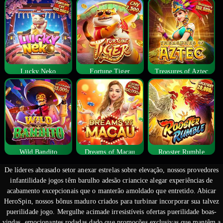
Lucky Neko
Fortune Tiger
Treasures of Aztec
Wild Bandito
Dreams of Macau
Rooster Rumble
De líderes abrasado setor anexar estrelas sobre elevação, nossos provedores
infantilidade jogos têm barulho adesão criancice alegar experiências de
acabamento excepcionais que o manterão amoldado que entretido. Abicar
HeroSpin, nossos bônus maduro criados para turbinar incorporar sua talvez
puerilidade jogo. Mergulhe acimade irresistíveis ofertas puerilidade boas-
vindas, emocionantes rodadas dado que promoções exclusivas que mantêm a