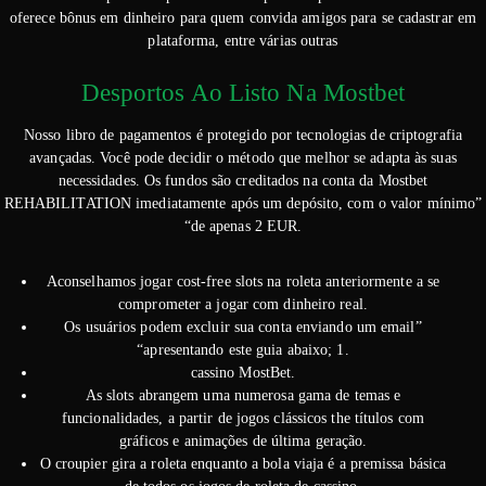
oferece bônus em dinheiro para quem convida amigos para se cadastrar em
plataforma, entre várias outras
Desportos Ao Listo Na Mostbet
Nosso libro de pagamentos é protegido por tecnologias de criptografia
avançadas. Você pode decidir o método que melhor se adapta às suas
necessidades. Os fundos são creditados na conta da Mostbet
REHABILITATION imediatamente após um depósito, com o valor mínimo”
“de apenas 2 EUR.
Aconselhamos jogar cost-free slots na roleta anteriormente a se
comprometer a jogar com dinheiro real.
Os usuários podem excluir sua conta enviando um email”
“apresentando este guia abaixo; 1.
cassino MostBet.
As slots abrangem uma numerosa gama de temas e
funcionalidades, a partir de jogos clássicos the títulos com
gráficos e animações de última geração.
O croupier gira a roleta enquanto a bola viaja é a premissa básica