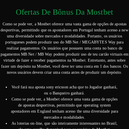
Ofertas De Bônus Da Mostbet
Como se pode ver, a Mostbet oferece uma vasta gama de opções de apostas
desportivas, permitindo que os apostadores em Portugal tenham acesso a new
uma diversidade sobre mercados e modalidades. Portanto, os usuários
portugueses podem produzir uso do MB Net / MEGABYTES Way para
realizar pagamentos. Os usuários que possuem uma conta no banco de
pagamentos MB Net / MB Way podem produzir uso de teu cartão virtuais em
virtude de fazer e receber pagamentos na Mostbet. Entretanto, antes sobre
fazer um depósito na Mostbet, você deve ter uma conta em 1 dos bancos. Os
novos usuários devem criar uma conta antes de produzir um depósito.
Você fará sua aposta sony ericsson acha que to Jogador ganhará,
ou o Banqueiro ganhará.
Como se pode ver, a Mostbet oferece uma vasta gama de opções
de apostas desportivas, permitindo que operating system
apostadores em England tenham acesso the uma diversidade para
mercados e modalidades.
As loterias on-line, que são inteiramente interessantes no Brasil,