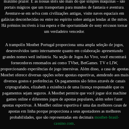
máximo prazer. E as nossas slots são mais do que simples máquinas – são
portais mágicos que um transportam para mundos de fantasia e aventura.
Aventure-se em selva com civilizações antigas, visite naves espaciais em
galáxias desconhecidas ou entre no espírito sobre antigas lendas at the mitos.
Há prémios incríveis à tua espera e the oportunidade de sony ericsson tornar
um verdadeiro vencedor.
A trampolín Mostbet Portugal proporciona uma ampla seleção de jogos,
desenvolvidos tanto internamente quanto em colaboração apresentando
grandes nomes weil indústria. Na seção de Jogos Ao Vivo, você encontrará
fornecedores renomados asi como TVbet, BetGames. TV e LIW,
proporcionando experiências de jogo imersivas. Além disso, a casa de apostas
Mostbet oferece diversas opções sobre apostas esportivas, atendendo aos mais
diversos gostos e preferências. Os pagamentos são feitos através de canais
criptografados, elizabeth a existência de uma licença responsable que os
pagamentos sejam seguros. A Mostbet permite que você jogue slot machine
games online e diferentes jogos de apostas populares, além sobre fazer
apostas esportivas. A MostBet online esportiva é uma das melhores casas de
apostas em linha porque proporciona a seus apostadores as melhores
probabilidades, que são representadas em decimais
mostbet-brasil-
cassino.com
.