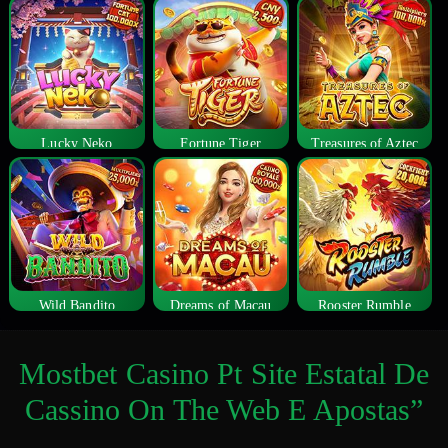
Lucky Neko
Fortune Tiger
Treasures of Aztec
Wild Bandito
Dreams of Macau
Rooster Rumble
Mostbet Casino Pt Site Estatal De
Cassino On The Web E Apostas”