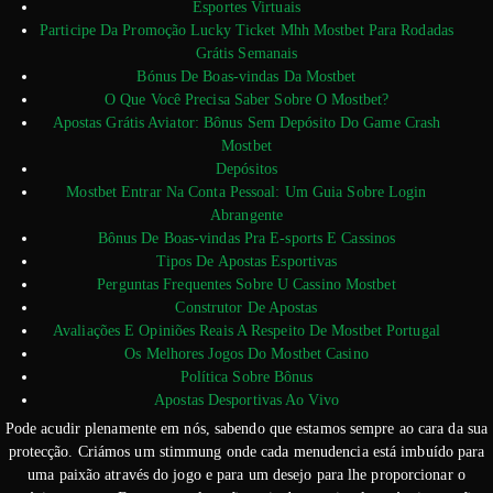
Esportes Virtuais
Participe Da Promoção Lucky Ticket Mhh Mostbet Para Rodadas
Grátis Semanais
Bónus De Boas-vindas Da Mostbet
O Que Você Precisa Saber Sobre O Mostbet?
Apostas Grátis Aviator: Bônus Sem Depósito Do Game Crash
Mostbet
Depósitos
Mostbet Entrar Na Conta Pessoal: Um Guia Sobre Login
Abrangente
Bônus De Boas-vindas Pra E-sports E Cassinos
Tipos De Apostas Esportivas
Perguntas Frequentes Sobre U Cassino Mostbet
Construtor De Apostas
Avaliações E Opiniões Reais A Respeito De Mostbet Portugal
Os Melhores Jogos Do Mostbet Casino
Política Sobre Bônus
Apostas Desportivas Ao Vivo
Pode acudir plenamente em nós, sabendo que estamos sempre ao cara da sua
protecção. Criámos um stimmung onde cada menudencia está imbuído para
uma paixão através do jogo e para um desejo para lhe proporcionar o