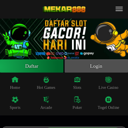
Beranda
Slot Online
Live Casino
Sportsbook
Arcade
Togel Online
Daftar
Login
Poker
Whatsapp
Home
Hot Games
Slots
Live Casino
Telegram
Sports
Arcade
Poker
Togel Online
Livechat