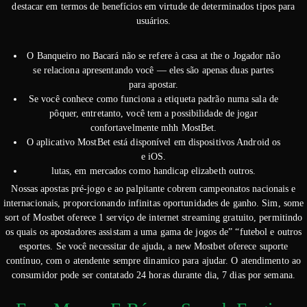
destacar em termos de benefícios em virtude de determinados tipos para
usuários.
O Banqueiro no Bacará não se refere à casa at the o Jogador não
se relaciona apresentando você — eles são apenas duas partes
para apostar.
Se você conhece como funciona a etiqueta padrão numa sala de
pôquer, entretanto, você tem a possibilidade de jogar
confortavelmente mhh MostBet.
O aplicativo MostBet está disponível em dispositivos Android os
e iOS.
lutas, em mercados como handicap elizabeth outros.
Nossas apostas pré-jogo e ao palpitante cobrem campeonatos nacionais e
internacionais, proporcionando infinitas oportunidades de ganho. Sim, some
sort of Mostbet oferece 1 serviço de internet streaming gratuito, permitindo
os quais os apostadores assistam a uma gama de jogos de” “futebol e outros
esportes. Se você necessitar de ajuda, a new Mostbet oferece suporte
contínuo, com o atendente sempre dinamico para ajudar. O atendimento ao
consumidor pode ser contatado 24 horas durante dia, 7 dias por semana.