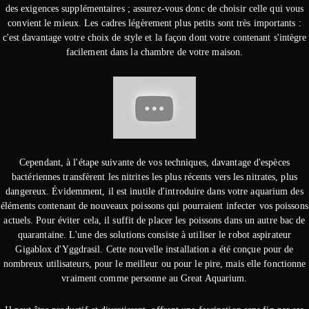
des exigences supplémentaires ; assurez-vous donc de choisir celle qui vous
convient le mieux. Les cadres légèrement plus petits sont très importants :
c'est davantage votre choix de style et la façon dont votre contenant s'intègre
facilement dans la chambre de votre maison.
Cependant, à l'étape suivante de vos techniques, davantage d'espèces
bactériennes transfèrent les nitrites les plus récents vers les nitrates, plus
dangereux. Évidemment, il est inutile d'introduire dans votre aquarium des
éléments contenant de nouveaux poissons qui pourraient infecter vos poissons
actuels. Pour éviter cela, il suffit de placer les poissons dans un autre bac de
quarantaine. L'une des solutions consiste à utiliser le robot aspirateur
Gigablox d'Yggdrasil. Cette nouvelle installation a été conçue pour de
nombreux utilisateurs, pour le meilleur ou pour le pire, mais elle fonctionne
vraiment comme personne au Great Aquarium.