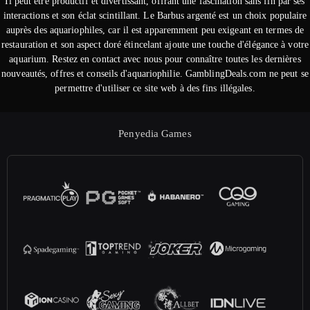
Il peut être productif et divertissant, offrant une fascination sans fin par ses
interactions et son éclat scintillant. Le Barbus argenté est un choix populaire
auprès des aquariophiles, car il est apparemment peu exigeant en termes de
restauration et son aspect doré étincelant ajoute une touche d'élégance à votre
aquarium. Restez en contact avec nous pour connaître toutes les dernières
nouveautés, offres et conseils d'aquariophilie. GamblingDeals.com ne peut se
permettre d'utiliser ce site web à des fins illégales.
Penyedia Games