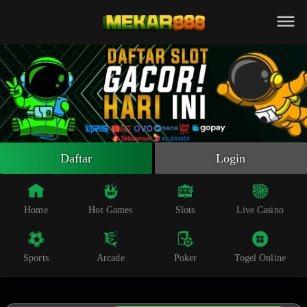
Beranda
Slot Online
Live Casino
Sportsbook
Arcade
Togel Online
Daftar
Login
Poker
Whatsapp
Home
Hot Games
Slots
Live Casino
Telegram
Sports
Arcade
Poker
Togel Online
Livechat