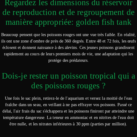
Regardez les dimensions du réservoir
de reproduction et de regroupement de
manière appropriée: golden fish tank
Beaucoup pensent que les poissons rouges ont une vue très faible. En réalité,
ils ont une zone d'ombre de près de 360 ​​degrés. Entre 48 et 72 fois, les œufs
éclosent et donnent naissance à des alevins. Ces jeunes poissons grandissent
rapidement au cours de leurs premiers mois de vie, une adaptation qui les
protège des prédateurs.
Dois-je rester un poisson tropical qui a
des poissons rouges ?
Une fois le sac plein, retirez-le de l'aquarium et versez la moitié de l'eau
fraîche dans un seau, en veillant à ne pas effrayer vos poissons. Passé ce
délai, l'air frais du sac s'échappera et les poissons finiront par atteindre une
température dangereuse. La teneur en ammoniac et en nitrites de l'eau doit
être nulle, et les nitrates inférieures à 30 ppm (parties par million).