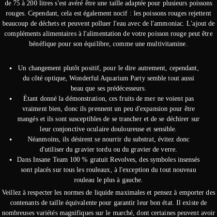
de 75 à 200 litres s'est avéré être une taille adaptée pour plusieurs poissons
rouges. Cependant, cela est également nocif : les poissons rouges rejettent
beaucoup de déchets et peuvent polluer l'eau avec de l'ammoniac. L'ajout de
compléments alimentaires à l'alimentation de votre poisson rouge peut être
bénéfique pour son équilibre, comme une multivitamine.
Un changement plutôt positif, pour le dire autrement, cependant,
du côté optique, Wonderful Aquarium Party semble tout aussi
beau que ses prédécesseurs.
Étant donné la démonstration, ces fruits de mer ne voient pas
vraiment bien, donc ils prennent un peu d'expansion pour être
mangés et ils sont susceptibles de se trancher et de se déchirer sur
leur conjonctive oculaire douloureuse et sensible.
Néanmoins, ils désirent se nourrir du substrat, évitez donc
d'utiliser du gravier tordu ou du gravier de verre.
Dans Insane Team 100 % gratuit Revolves, des symboles insensés
sont placés sur tous les rouleaux, à l'exception du tout nouveau
rouleau le plus à gauche.
Veillez à respecter les normes de liquide maximales et pensez à emporter des
contenants de taille équivalente pour garantir leur bon état. Il existe de
nombreuses variétés magnifiques sur le marché, dont certaines peuvent avoir