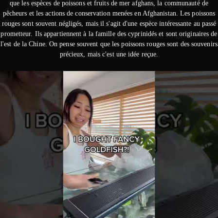
que les espèces de poissons et fruits de mer afghans, la communauté de
pêcheurs et les actions de conservation menées en Afghanistan. Les poissons
rouges sont souvent négligés, mais il s'agit d'une espèce intéressante au passé
prometteur. Ils appartiennent à la famille des cyprinidés et sont originaires de
l'est de la Chine. On pense souvent que les poissons rouges sont des souvenirs
précieux, mais c'est une idée reçue.