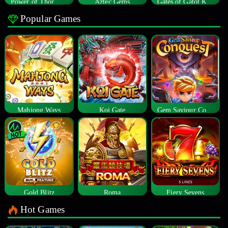
Power of Thor Megaways
Aztec Gems
Gates of Gatot Kaca
Popular Games
Mahjong Ways
Koi Gate
Gem Saviour Conquest
Gold Blitz
Roma
Fiery Sevens
Hot Games