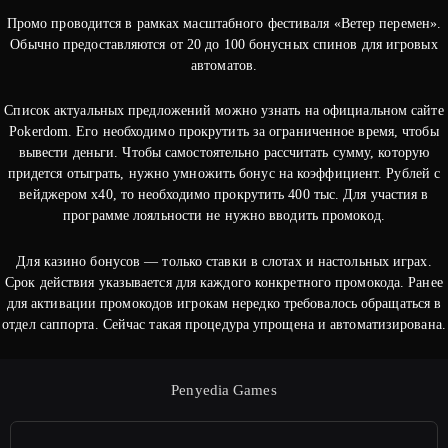
Промо проводится в рамках масштабного фестиваля «Ветер перемен».
Обычно предоставляются от 20 до 100 бонусных спинов для игровых
автоматов.
Список актуальных предложений можно узнать на официальном сайте
Pokerdom. Его необходимо прокрутить за ограниченное время, чтобы
вывести деньги. Чтобы самостоятельно рассчитать сумму, которую
придется отыграть, нужно умножить бонус на коэффициент. Рублей с
вейджером х40, то необходимо прокрутить 400 тыс. Для участия в
программе лояльности не нужно вводить промокод.
Для казино бонусов — только ставки в слотах и настольных играх.
Срок действия указывается для каждого конкретного промокода. Ранее
для активации промокодов игрокам нередко требовалось обращаться в
отдел саппорта. Сейчас такая процедура упрощена и автоматизирована.
Penyedia Games