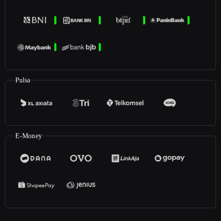
Pulsa
E-Money