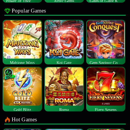
Power of Thor Megaways
Aztec Gems
Gates of Gatot Kaca
Popular Games
Mahjong Ways
Koi Gate
Gem Saviour Conquest
Gold Blitz
Roma
Fiery Sevens
Hot Games