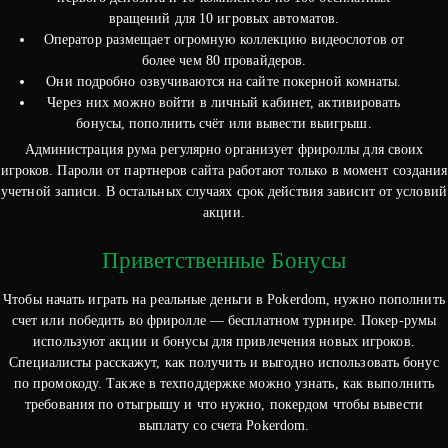
вращений для 10 игровых автоматов.
Оператор размещает огромную коллекцию видеослотов от
более чем 80 провайдеров.
Они подробно озвучиваются на сайте покерной комнаты.
Через них можно войти в личный кабинет, активировать
бонусы, пополнить счёт или вывести выигрыш.
Администрация рума регулярно организует фрироллы для своих
игроков. Пароли от партнеров сайта работают только в момент создания
учетной записи. В остальных случаях срок действия зависит от условий
акции.
Приветственные Бонусы
Чтобы начать играть на реальные деньги в Pokerdom, нужно пополнить
счет или победить во фриролле — бесплатном турнире. Покер-румы
используют акции и бонусы для привлечения новых игроков.
Специалисты расскажут, как получить и выгодно использовать бонус
по промокоду. Также в техподдержке можно узнать, как выполнить
требования по отыгрышу и что нужно, покердом чтобы вывести
выплату со счета Pokerdom.