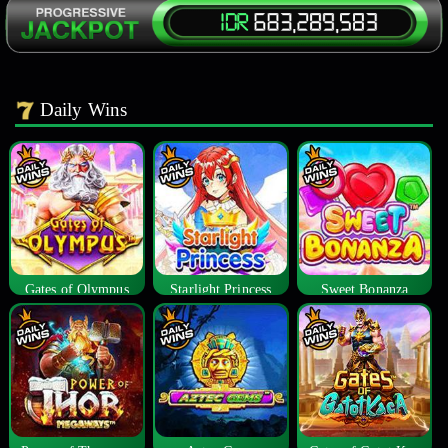
Daily Wins
Gates of Olympus
Starlight Princess
Sweet Bonanza