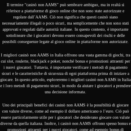
Il termine “casinò non AAMS” può sembrare ambiguo, ma in realtà si
riferisce a piattaforme di gioco online che non sono state autorizzate e
regolate dall’AAMS. Ciò non significa che questi casinò siano
necessariamente illegali o poco sicuri, ma semplicemente che non sono stati
approvati e regolati dalle autorità italiane. In questo contesto, è importante
sottolineare che i giocatori devono essere consapevoli dei rischi e delle
possibili conseguenze legate al gioco online in piattaforme non autorizzate.
I migliori casinò non AAMS in Italia offrono una vasta gamma di giochi, tra
cui slot, roulette, blackjack e poker, nonché bonus e promozioni attraenti per
i nuovi giocatori. Tuttavia, è importante verificare i metodi di pagamento
sicuri e le caratteristiche di sicurezza di ogni piattaforma prima di iniziare a
giocare. In questo articolo, esploreremo i migliori casinò non AAMS in Italia
e i loro metodi di pagamento sicuri, in modo da aiutare i giocatori a prendere
una decisione informata.
Uno dei principali benefici dei casinò non AAMS è la possibilità di giocare
con valute diverse, come ad esempio il dollaro americano o l’euro. Ciò può
essere particolarmente utile per i giocatori che desiderano giocare con valute
diverse da quella italiana. Inoltre, i casinò non AAMS offrono spesso bonus e
promozioni attraenti per i nuovi giocatori, come ad esempio bonus di