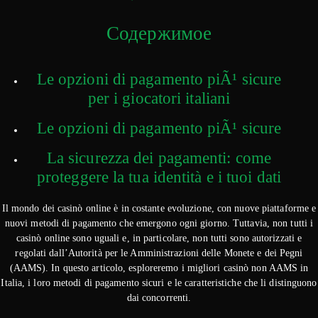
Содержимое
Le opzioni di pagamento piÃ¹ sicure
per i giocatori italiani
Le opzioni di pagamento piÃ¹ sicure
La sicurezza dei pagamenti: come
proteggere la tua identità e i tuoi dati
Il mondo dei casinò online è in costante evoluzione, con nuove piattaforme e
nuovi metodi di pagamento che emergono ogni giorno. Tuttavia, non tutti i
casinò online sono uguali e, in particolare, non tutti sono autorizzati e
regolati dall’Autorità per le Amministrazioni delle Monete e dei Pegni
(AAMS). In questo articolo, esploreremo i migliori casinò non AAMS in
Italia, i loro metodi di pagamento sicuri e le caratteristiche che li distinguono
dai concorrenti.