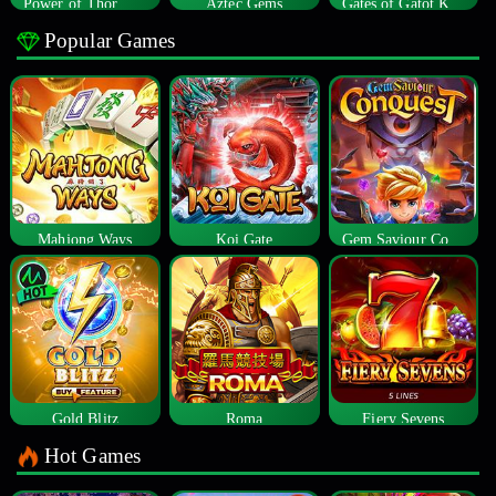
Power of Thor Megaways
Aztec Gems
Gates of Gatot Kaca
Popular Games
Mahjong Ways
Koi Gate
Gem Saviour Conquest
Gold Blitz
Roma
Fiery Sevens
Hot Games