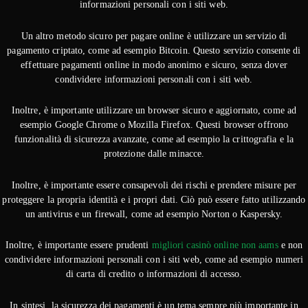
informazioni personali con i siti web.
Un altro metodo sicuro per pagare online è utilizzare un servizio di
pagamento criptato, come ad esempio Bitcoin. Questo servizio consente di
effettuare pagamenti online in modo anonimo e sicuro, senza dover
condividere informazioni personali con i siti web.
Inoltre, è importante utilizzare un browser sicuro e aggiornato, come ad
esempio Google Chrome o Mozilla Firefox. Questi browser offrono
funzionalità di sicurezza avanzate, come ad esempio la crittografia e la
protezione dalle minacce.
Inoltre, è importante essere consapevoli dei rischi e prendere misure per
proteggere la propria identità e i propri dati. Ciò può essere fatto utilizzando
un antivirus e un firewall, come ad esempio Norton o Kaspersky.
Inoltre, è importante essere prudenti
migliori casinò online non aams
e non
condividere informazioni personali con i siti web, come ad esempio numeri
di carta di credito o informazioni di accesso.
In sintesi, la sicurezza dei pagamenti è un tema sempre più importante in