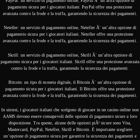
PayPal: un servizio di pagamento online, PayPal Ã¨ un’altra opzione di
pagamento sicura per i giocatori italiani. PayPal offre una protezione
avanzata contro la frode e la truffa, garantendo la sicurezza dei pagamenti.
Neteller: un servizio di pagamento online, Neteller Ã¨ un’altra opzione di
pagamento sicura per i giocatori italiani. Neteller offre una protezione
avanzata contro la frode e la truffa, garantendo la sicurezza dei pagamenti.
Skrill: un servizio di pagamento online, Skrill Ã¨ un’altra opzione di
pagamento sicura per i giocatori italiani. Skrill offre una protezione avanzata
contro la frode e la truffa, garantendo la sicurezza dei pagamenti.
Bitcoin: un tipo di moneta digitale, il Bitcoin Ã¨ un’altra opzione di
pagamento sicura per i giocatori italiani. Il Bitcoin offre una protezione
avanzata contro la frode e la truffa, garantendo la sicurezza dei pagamenti.
In sintesi, i giocatori italiani che scelgono di giocare in un casino online non
AAMS devono essere consapevoli delle opzioni di pagamento sicure a loro
disposizione. Tra queste, alcune delle opzioni piÃ¹ sicure sono Visa,
Mastercard, PayPal, Neteller, Skrill e Bitcoin. È importante scegliere
un’opzione di pagamento sicura per garantire la sicurezza dei pagamenti e