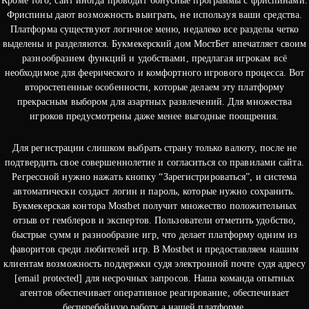
Кроме того, сайт иногда проводит бонусные программы с фриспинами.
Фриспины дают возможность выиграть, не используя ваши средства.
Платформа существуют логичное меню, недалеко все разделы четко
выделены и разделяются. Букмекерский дом МостБет впечатляет своим
разнообразием функций и удобствами, предлагая игрокам всё
необходимое для феерического и комфортного игрового процесса. Вот
второстепенные особенности, которые делаем эту платформу
прекрасным выбором для азартных развлечений. Для множества
игроков предусмотрены даже менее выгодные поощрения.
Для регистрации слишком выбрать страну только валюту, после не
подтвердить свое совершеннолетие и согласиться со правилами сайта.
Регрессной нужно нажать кнопку “Зарегистрироваться”, и система
автоматически создаст логин и пароль, которые нужно сохранить.
Букмекерская контора Mostbet получит множество положительных
отзыв от гемблеров и экспертов. Пользователи отметить удобство,
быстрые сумм и разнообразие игр, что делает платформу одним из
фаворитов среди любителей игр. В Mostbet и предоставляем нашим
клиентам возможность поддержки судя электронной почте судя адресу
[email protected] для несрочных запросов. Наша команда опытных
агентов обеспечивает оперативное реагирование, обеспечивает
бесперебойную работу а нашей платформе.