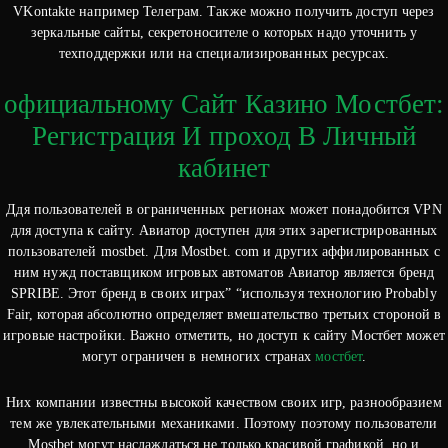
VKontakte например Телеграм. Также можно получить доступ через
зеркальные сайты, секретоносителе о которых надо уточнить у
техподдержки или на специализированных ресурсах.
официальному Сайт Казино Мостбет:
Регистрация И проход В Личный
кабинет
Ддя пользователей в ограниченных регионах может понадобится VPN
для доступа к сайту. Авиатор доступен для этих зарегистрированных
пользователей mostbet. Для Mostbet. com и других аффилированных с
ним нужд поставщиком игровых автоматов Авиатор является бренд
SPRIBE. Этот бренд в своих играх” “используя технологию Probably
Fair, которая абсолютно определяет вмешательство третьих стороной в
игровые настройки. Важно отметить, но доступ к сайту Мостбет может
могут ограничен в немногих странах
мостбет
.
Них компании известны высокой качеством своих игр, разнообразием
тем же увлекательными механиками. Поэтому поэтому пользователи
Mostbet могут наслаждаться не только красивой графикой, но и