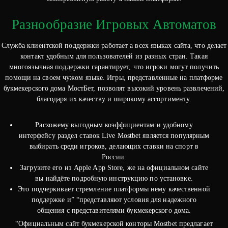
Разнообразие Игровых Автоматов
Служба клиентской поддержки работает а всех языках сайта, что делает
контакт удобным для пользователей из разных стран. Такая
многоязычная поддержки гарантирует, что игроки могут получить
помощи на своем чужом языке. Игры, представленные на платформе
букмекерского дома МостБет, позволят высокий уровень развлечений,
благодаря их качеству и широкому ассортименту.
Расхожему выгодным коэффициентам и удобному
интерфейсу раздел ставок Live Mostbet является популярным
выбирать среди игроков, делающих ставки на спорт в
России.
Загрузите его из Apple App Store, же на официальном сайте
вы найдёте подробную инструкцию по установке.
Это подчеркивает стремление платформы нему качественной
поддержке и” “представляют условия для надежного
общения с представителями букмекерского дома.
“Официальным сайт букмекерской конторы Mostbet предлагает