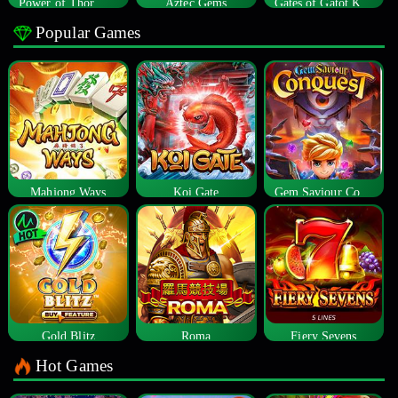
Power of Thor Megaways
Aztec Gems
Gates of Gatot Kaca
Popular Games
Mahjong Ways
Koi Gate
Gem Saviour Conquest
Gold Blitz
Roma
Fiery Sevens
Hot Games