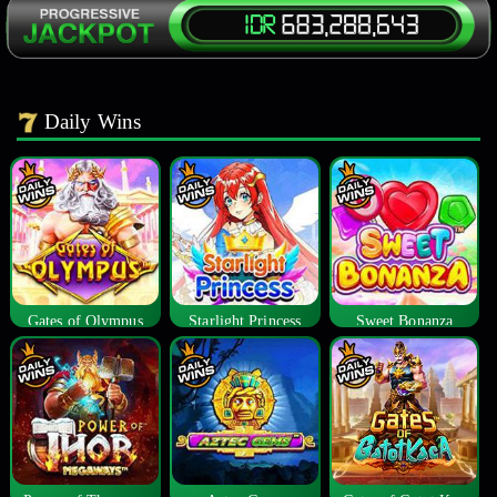
Daily Wins
Gates of Olympus
Starlight Princess
Sweet Bonanza