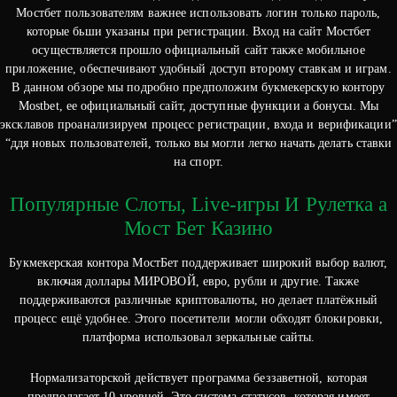
Мостбет пользователям важнее использовать логин только пароль,
которые бьши указаны при регистрации. Вход на сайт Мостбет
осуществляется прошло официальный сайт также мобильное
приложение, обеспечивают удобный доступ второму ставкам и играм.
В данном обзоре мы подробно предположим букмекерскую контору
Mostbet, ее официальный сайт, доступные функции а бонусы. Мы
эксклавов проанализируем процесс регистрации, входа и верификации”
“ддя новых пользователей, только вы могли легко начать делать ставки
на спорт.
Популярные Слоты, Live-игры И Рулетка а
Мост Бет Казино
Букмекерская контора МостБет поддерживает широкий выбор валют,
включая доллары МИРОВОЙ, евро, рубли и другие. Также
поддерживаются различные криптовалюты, но делает платёжный
процесс ещё удобнее. Этого посетители могли обходят блокировки,
платформа использовал зеркальные сайты.
Нормализаторской действует программа беззаветной, которая
предполагает 10 уровней. Это система статусов, которая имеет