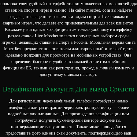
пользователям удобный интерфейс только множество возможностей ддя
ставок на спорт и игры в казино. На сайте mostbet. com вы найдете
разделы, посвященные различным видам спорта, live-ставкам и
азартным играм, что делаете его привлекательным ддя всех клиентов.
Расхожему выгодным коэффициентам только удобному интерфейсу
раздел ставок Live Mostbet является популярным выбором среди
игроков, делающих ставки на спорт в России. Мобильная версия сайта
Мост Бет предлагает пользователям адаптированный интерфейс, тот
идеально подходит для просмотра на мобильных устройствах. Она
определяет быстрое и удобнее взаимодействие с важнейшим
функциями БК, такими как регистрация, проход в личный комнату и
доступ нему ставкам на спорт.
Верификация Аккаунта Для вывод Средств
Дли регистрации через мобильный телефон потребуется номер
телефона, а дли регистрации через электронную почту — более
подробные личные данные. Для прохождения верификации вам
потребуется получить букмекерской конторе документы,
подтверждающие вашу личности. Также может понадобится
предоставить фото одноиз скан документа, подтверждающего ваш