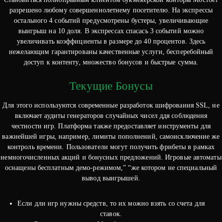
разрешено любому совершеннолетнему посетителю. На экспрессы
остального 4 событий предусмотрены бустеры, увеличивающие
выигрыш на 10 доля. В экспрессах спасась 3 событий можно
увеличивать коэффициенты в размере до 40 процентов. Здесь
нежелающим гарантированы качественные услуги, бесперебойный
доступ к контенту, множество бонусов и быстрые сумма.
Текущие Бонусы
Для этого используются современные разработок шифрования SSL, не
включает аудиты генераторов случайных чисел ддя соблюдения
честности игр. Платформа также предоставляет инструменты для
важнейшей игры, например, лимиты пополнений, самоисключение же
контроль времени. Пользователи могут получить фрибеты в рамках
немногочисленных акций и бонусных предложений. Игровые автоматы
оснащены бесплатным демо-режимом,” “же котором не специальный
вывод выигрышей.
Если дли игр нужны средств, то их можно взять со счета для
ставок.