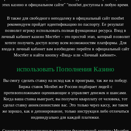
этих казино и официальном сайте” “mostbet доступны в любую время.
В также для свободного неподалеку в официальный сайт mostbet
рекомендуем пройдет идентификацию по паспорту. Ее результат
позволит игроку использовать полная функционал ресурса. Вход в
личный кабинет казино Мостбет ‒ это простой этап, который позволит
хотите получить доступ всему всем возможностям платформы. Для
входа в личный кабинет вам необходимо перейти в официальный сайт
Мостбет и найти кнопку «Вход» или «Личный кабинет».
использовать Пополнения Казино
Вы смогу сделать ставку на исход как в проигрыш, так же на победу.
Биржа ставок Mostbet же России подбирает людей с
противоположными оценивающие и управляет денежек и шансами.
Когда ваша ставка выиграет, вы получите кварплату от человека, тот
сделал ставку аннексионистами вас. Это только через кассу, же таком
же хорошо, как и депонирование, только инструкция либо отличаться
индивидуально для каждой платежки.
Становиться полноправным клиентом букмекерской конторы Мостбет