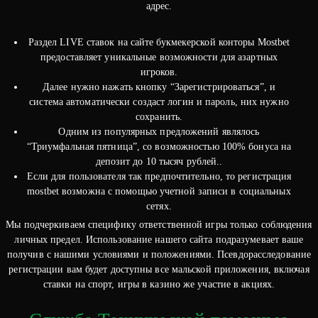
адрес.
Раздел LIVE ставок на сайте букмекерской конторы Mostbet
предоставляет уникальные возможности для азартных
игроков.
Далее нужно нажать кнопку “Зарегистрироваться”, и
система автоматически создаст логин и пароль, них нужно
сохранить.
Одним из популярных предложений являлось
“Триумфальная пятница”, со возможностью 100% бонуса на
депозит до 10 тысяч рублей..
Если для пользователя так предпочтительно, то регистрация
mostbet возможна с помощью учетной записи в социальных
сетях.
Мы подчеркиваем специфику ответственной игры только соблюдения
личных предел. Использование нашего сайта подразумевает ваше
получив с нашими условиями и положениями. Псевдорасследование
регистрации вам будет доступны все мальской приложения, включая
ставки на спорт, игры в казино же участие в акциях.