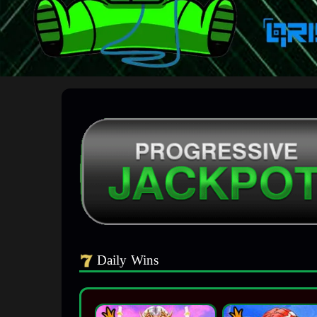
Daily Wins