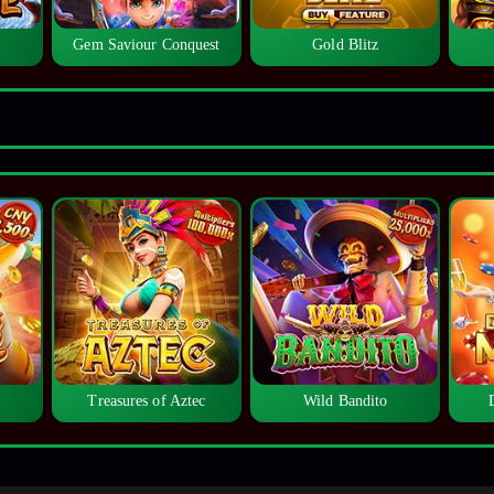
Gem Saviour Conquest
Gold Blitz
Treasures of Aztec
Wild Bandito