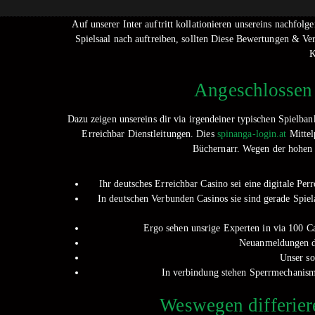
Auf unserer Inter auftritt kollationieren unsereins nachf
Spielsaal nach auftreiben, sollten Diese Bewertungen & Verg
K
Angeschlossen 
Dazu zeigen unsereins dir via irgendeiner typischen Spielban
Erreichbar Dienstleitungen. Dies
spinanga-login.at
Mittel
Büchernarr. Wegen der hohen D
Ihr deutsches Erreichbar Casino sei eine digitale Pe
In deutschen Verbunden Casinos sie sind gerade Spiel
Ergo sehen unsrige Experten in via 100 C
Neuanmeldungen di
Unser so
In verbindung stehen Sperrmechanismen
Weswegen differier