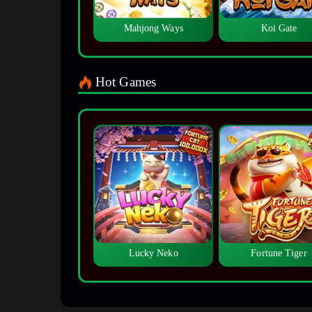
Mahjong Ways
Koi Gate
Hot Games
Lucky Neko
Fortune Tiger