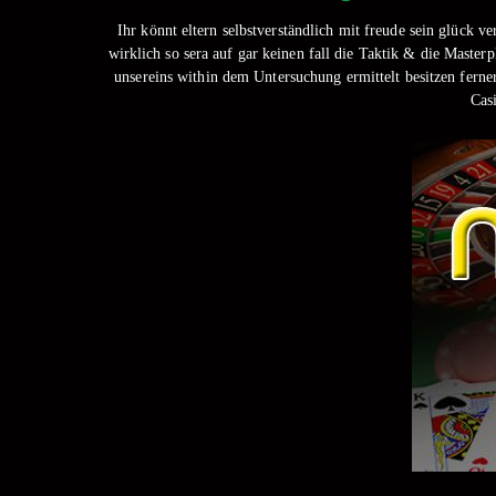
Ihr könnt eltern selbstverständlich mit freude sein glück ve
wirklich so sera auf gar keinen fall die Taktik & die Masterp
unsereins within dem Untersuchung ermittelt besitzen ferner
Casi