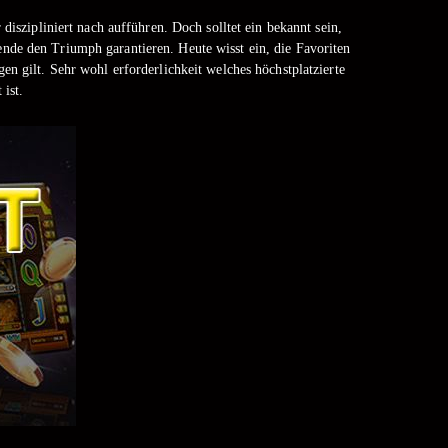
 diszipliniert nach aufführen. Doch solltet ein bekannt sein,
lgende den Triumph garantieren. Heute wisst ein, die Favoriten
en gilt. Sehr wohl erforderlichkeit welches höchstplatzierte
 ist.