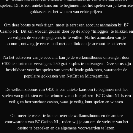
spelers. Dit is een unieke kans om te beginnen met het spelen van je favoriete
gokkasten en het winnen van echte prijzen.
Om deze bonus te verkrijgen, moet je eerst een account aanmaken bij B7
Casino NL. Dit kan worden gedaan door op de knop “Inloggen” te klikken en
vervolgens de vereiste gegevens in te vullen. Na het aanmaken van je
account, ontvang je een e-mail met een link om je account te activeren.
Na het activeren van je account, kan je de welkomstbonus ontvangen door
€100 te storten en vervolgens 250 gratis spins te ontvangen. Deze spins zijn
beschikbaar voor het spelen van verschillende gokkasten, waaronder de
populaire gokkasten van NetEnt en Microgaming.
De welkomstbonus van €450 is een unieke kans om te beginnen met het
spelen van gokkasten en het winnen van echte prijzen. B7 Casino NL is een
veilig en betrouwbaar casino, waar je veilig kunt spelen en winnen.
Om meer te weten te komen over de welkomstbonus en de andere
voorwaarden van B7 Casino NL, raden wij je aan om de website van het
casino te bezoeken en de algemene voorwaarden te lezen.