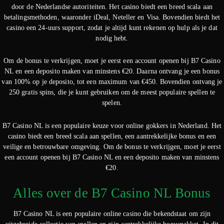
door de Nederlandse autoriteiten. Het casino biedt een breed scala aan
betalingsmethoden, waaronder iDeal, Neteller en Visa. Bovendien biedt het
casino een 24-uurs support, zodat je altijd kunt rekenen op hulp als je dat
nodig hebt.
Om de bonus te verkrijgen, moet je eerst een account openen bij B7 Casino
NL en een deposito maken van minstens €20. Daarna ontvang je een bonus
van 100% op je deposito, tot een maximum van €450. Bovendien ontvang je
250 gratis spins, die je kunt gebruiken om de meest populaire spellen te
spelen.
B7 Casino NL is een populaire keuze voor online gokkers in Nederland. Het
casino biedt een breed scala aan spellen, een aantrekkelijke bonus en een
veilige en betrouwbare omgeving. Om de bonus te verkrijgen, moet je eerst
een account openen bij B7 Casino NL en een deposito maken van minstens
€20.
Alles over de B7 Casino NL Bonus
B7 Casino NL is een populaire online casino die bekendstaat om zijn