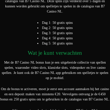
catalogus van B7 Casino NL. Deze spins zijn verdeeld over 5 dagen en
kunnen worden gebruikt om spelletjes te spelen in de catalogus van B7
Casino NL.
Dag 1: 50 gratis spins
Dag 2: 50 gratis spins
Dag 3: 50 gratis spins
Dag 4: 50 gratis spins
Dag 5: 50 gratis spins
Wat je kunt verwachten
Met de B7 Casino NL bonus kun je een uitgebreide collectie van spellen
spelen, waaronder video slots, klassieke slots, videopoker en live casino
spellen. Je kunt ook de B7 Casino NL app gebruiken om spelletjes te spelen
op je mobiel.
Om de bonus te activeren, moet je eerst een account aanmaken bij het casino
en een deposit maken van minstens €20. Vervolgens ontvang je de €450
bonus en 250 gratis spins om te gebruiken in de catalogus van B7 Casino NL.