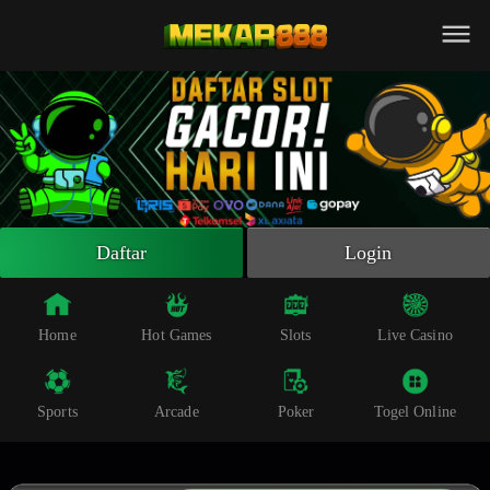
Beranda
Slot Online
Live Casino
Sportsbook
Arcade
Togel Online
Daftar
Login
Poker
Whatsapp
Home
Hot Games
Slots
Live Casino
Telegram
Sports
Arcade
Poker
Togel Online
Livechat