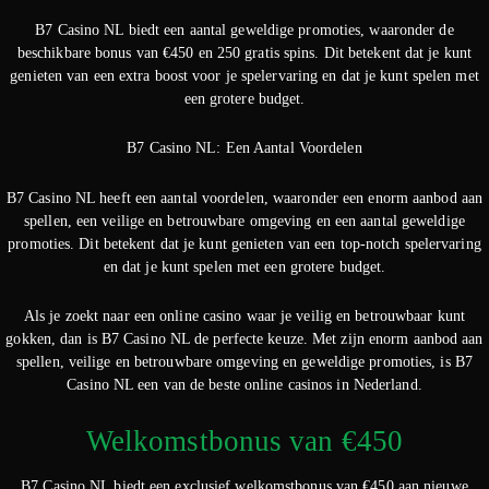
B7 Casino NL biedt een aantal geweldige promoties, waaronder de
beschikbare bonus van €450 en 250 gratis spins. Dit betekent dat je kunt
genieten van een extra boost voor je spelervaring en dat je kunt spelen met
een grotere budget.
B7 Casino NL: Een Aantal Voordelen
B7 Casino NL heeft een aantal voordelen, waaronder een enorm aanbod aan
spellen, een veilige en betrouwbare omgeving en een aantal geweldige
promoties. Dit betekent dat je kunt genieten van een top-notch spelervaring
en dat je kunt spelen met een grotere budget.
Als je zoekt naar een online casino waar je veilig en betrouwbaar kunt
gokken, dan is B7 Casino NL de perfecte keuze. Met zijn enorm aanbod aan
spellen, veilige en betrouwbare omgeving en geweldige promoties, is B7
Casino NL een van de beste online casinos in Nederland.
Welkomstbonus van €450
B7 Casino NL biedt een exclusief welkomstbonus van €450 aan nieuwe