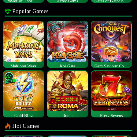
Power of Thor Megaways
Aztec Gems
Gates of Gatot Kaca
Popular Games
Mahjong Ways
Koi Gate
Gem Saviour Conquest
Gold Blitz
Roma
Fiery Sevens
Hot Games