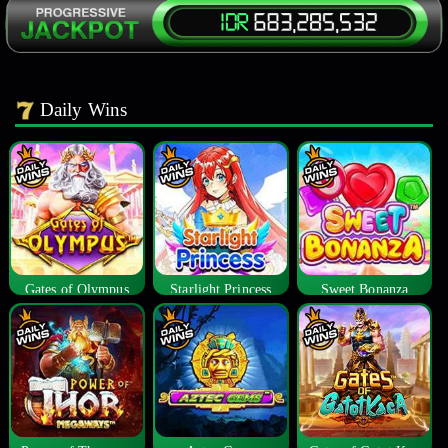
Daily Wins
Gates of Olympus
Starlight Princess
Sweet Bonanza