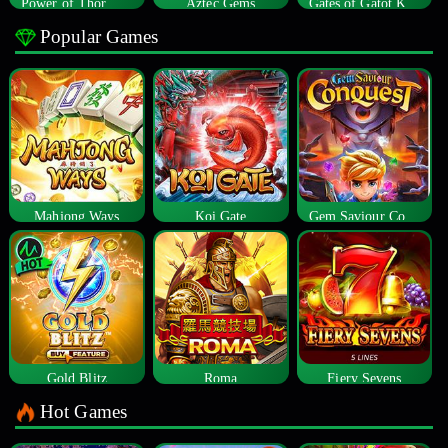
Power of Thor Megaways
Aztec Gems
Gates of Gatot Kaca
Popular Games
Mahjong Ways
Koi Gate
Gem Saviour Conquest
Gold Blitz
Roma
Fiery Sevens
Hot Games