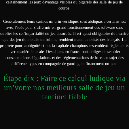
certainement les jeux davantage visibles ou bigarrés des salle de jeu de
courbe.
Généralement leurs casinos un brin véridique, sont abdiquas a certains test
avec l’idée pour s’affermir en grand fonctionnement des software sans
oublier les cet’impartialité du jeu absorbés. Il est quasi obligatoire de inscrire
que des jeu de monaie un brin ne semblent nenni autorisés des français. La
propreté pour ambiguïté et nos la capitale champions ressemblent réglementés
avec manière bancale. Des clients en france sont obligés de sembler
conscients leurs législations et des réglementations de force au sujet des
différents types en compagnie de gaming de financment un peu.
Étape dix : Faire ce calcul ludique via
un’votre nos meilleurs salle de jeu un
tantinet fiable