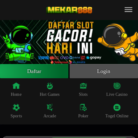
Beranda
Slot Online
Live Casino
Sportsbook
Arcade
Togel Online
Daftar
Login
Poker
Whatsapp
Home
Hot Games
Slots
Live Casino
Telegram
Sports
Arcade
Poker
Togel Online
Livechat