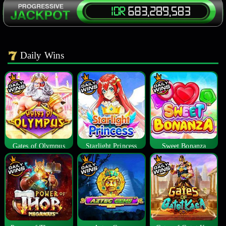
Daily Wins
Gates of Olympus
Starlight Princess
Sweet Bonanza