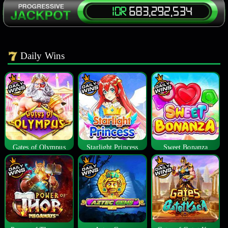
Daily Wins
Gates of Olympus
Starlight Princess
Sweet Bonanza