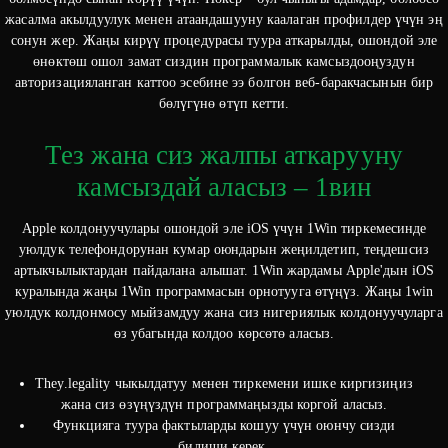
жасалма акылдуулук менен атаандашууну каалаган профилдер үчүн эң
сонун жер.
Жаңы кирүү процедурасы туура аткарылды, ошондой эле
өнөктөш ошол замат сиздин программалык камсыздооңуздун
авторизацияланган каттоо эсебине ээ болгон веб-баракчасынын бир
бөлүгүнө өтүп кетти.
Тез жана сиз жалпы аткарууну
камсыздай аласыз – 1вин
Apple колдонуучулары ошондой эле iOS үчүн 1Win тиркемесинде
уюлдук телефондорунан кумар оюндарын жеңилдетип, теңдешсиз
артыкчылыктардан пайдалана алышат. 1Win жардамы Apple'дын iOS
куралында жаңы 1Win программасын орнотууга өтүңүз. Жаңы 1win
уюлдук колдонмосу мыйзамдуу жана сиз нигериялык колдонуучуларга
өз убагында колдоо көрсөтө аласыз.
They.legality чыкылдатуу менен тиркемени ишке киргизиңиз
жана сиз өзүңүздүн программаңызды коргой аласыз.
Функцияга туура фактыларды кошуу үчүн оюнчу сизди
билиши керек.