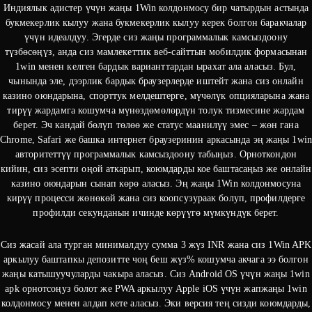
Индиялык адистер үчүн жаңы 1Win колдонмосу бир чатырдын астында
букмекерлик кылуу жана букмекерлик кылуу керек болгон баракчалар
үчүн идеалдуу. Эгерде сиз жаңы программалык камсыздоону
түзбөсөңүз, анда сиз мамлекеттик веб-сайттын мобилдик формасынан
1win менен келген бардык варианттардан ырахат ала аласыз. Бул,
чынында эле, дээрлик бардык браузерлерде иштейт жана сиз онлайн
казино оюндарына, спорттук мелдештерге, мүчөлүк опцияларына жана
тирүү жардамга кошумча мүнөздөмөлөрдүн толук тизмесине жардам
берет. Эч кандай бөлүп төлөө же статус маанилүү эмес – жөн гана
Chrome, Safari же башка интернет браузеринин аркасында эң жаңы 1win
авторитеттүү программалык камсыздоону табыңыз. Орноткондон
кийин, сиз эсепти оңой аткарып, коюмдарды кое баштасаңыз же онлайн
казино оюндарын сынап көрө аласыз. Эң жаңы 1Win колдонмосуна
кирүү процесси жөнөкөй жана сиз коопсузураак болуп, профилдерге
профилди секунданын ичинде көрүүгө мүмкүндүк берет.
Сиз жасай ала турган минималдуу сумма 3 жүз INR жана сиз 1Win APK
аркылуу баштапкы депозитте чоң беш жүз% кошумча акчага ээ болгон
жаңы катышуучуларды чакыра аласыз. Сиз Android OS үчүн жаңы 1win
apk орнотсоңуз болот же PWA аркылуу Apple iOS үчүн жапжаңы 1win
колдонмосу менен алдап кете аласыз. Эки версия тең сизди коюмдарды,