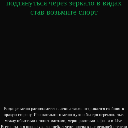
подтянуться через зеркало в видах
став возьмите спорт
Водящее меню располагается налево а также открывается свайпом в
правую сторону. Изо нательного меню нужно быстро переключаться
между областями с топот-матчами, мероприятиями в фон и в Live.
Всего, эта вся процедура востребует через юзера в наименьшей степени