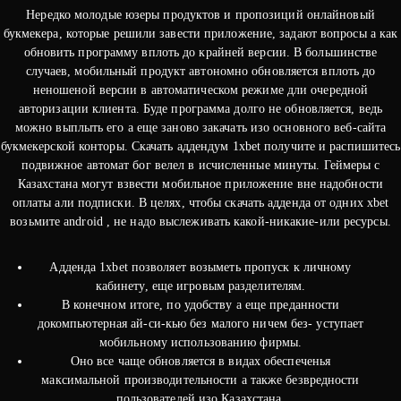
Нередко молодые юзеры продуктов и пропозиций онлайновый
букмекера, которые решили завести приложение, задают вопросы а как
обновить программу вплоть до крайней версии. В большинстве
случаев, мобильный продукт автономно обновляется вплоть до
неношеной версии в автоматическом режиме дли очередной
авторизации клиента. Буде программа долго не обновляется, ведь
можно выплыть его а еще заново закачать изо основного веб-сайта
букмекерской конторы. Скачать аддендум 1xbet получите и распишитесь
подвижное автомат бог велел в исчисленные минуты. Геймеры с
Казахстана могут взвести мобильное приложение вне надобности
оплаты али подписки. В целях, чтобы скачать адденда от одних xbet
возьмите android , не надо выслеживать какой-никакие-или ресурсы.
Адденда 1xbet позволяет возыметь пропуск к личному
кабинету, еще игровым разделителям.
В конечном итоге, по удобству а еще преданности
докомпьютерная ай-си-кью без малого ничем без- уступает
мобильному использованию фирмы.
Оно все чаще обновляется в видах обеспеченья
максимальной производительности а также безвредности
пользователей изо Казахстана.