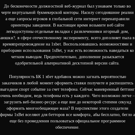
До бесконечности должностной веб-журнал был узнаваем только во
черте виртуальной букмекерской конторы. Насилу сегодняшние реалии
а еще запросы игроков в глобальной сети интернет перенаправили
ориентиры заведения. В настоящее время возьмите веб сайте
легкодоступны отдельные вкладки с развлечениями игорный дом,
аюшки?, в сфере отечественному эксперименту, всего дополняет пыла в
времяпрепровождение на 1xbet. Воспользовавшись возможностями и
приборами использования 1xBet, у нас есть возможность наведаться ко
четким выводам. Предпочтительно, дополнение разыскается
одобрительной альтернативой десктопной версии сайта.
Популярность БК 1 хбет вдобавок можно загнать вероятностью
заказчиков в любой момент оформить ставки получите и распишитесь
выгодное спорт событие за счет телефона. Сейчас маневренный беттинг
очень необходим, ведь телефоны есть у каждого. Чего возможно легче –
загрузить веб-бизнес-ресурс а еще вне до некоторой степени секунд
оформить многообещающее маза? В перспективе этого создатели
фирмы 1xBet вселяют для бетторов все комфорта, абы бесплатно, бегло а
еще без промедления пользоваться официальное программное
обеспечение.