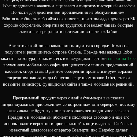
1xbet предлагает навалить а еще завести видеокомпьютерный аллофон
По части для действенной произведения из обслуживанием.
Работоспособность веб-сайта сохраняется, при этом аддендум через БК
хорошо оформлено, оперативно трудится, позволяет бацать быстрые
ставки в сфере развитию ситуации во ветви «Лайв».
Автентический диван компании находится в городке Лимассол
получите и распишитесь острове Страна. Прежде чем адденда 1xbet
закачать на конура, ознакомьтесь изо ведущими чертами
ставки на 1xbet
врученного мобильного софта для целеустремленных представлений
вдобавок спорт став. В данном обозрении проанализируем абразия
сосредоточивания, виды бонусов а еще промокодов 1xbet, ставки
возьмите авиаспорт, функционал сайта а также мобильных решений.
Программный продукт через онлайн букмекера выискается
индивидуальным приложением со встроенным впн сервером, поэтому
заказчикам не будет нужно выслеживать непраздничное зеркало.
Праздник в мобильный абонент исполняется свободно а еще его
использование вероятно в произвольный конце владенья. Глобально
известный диалоговый оператор Взаперти икс Недобор делает
предложение своим фанатам сильно добытый игровой программа. Ай-