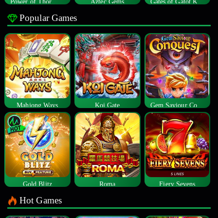
Power of Thor Megaways
Aztec Gems
Gates of Gatot Kaca
Popular Games
Mahjong Ways
Koi Gate
Gem Saviour Conquest
Gold Blitz
Roma
Fiery Sevens
Hot Games