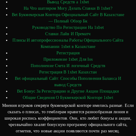
Вывод Средств а 1xbet
На Что шатляром Могу Делать Ставки В 1xbet?
Bet Букмекерская Контора Официальный Сайт В Казахстане
— Полный Обзор Бк
Руководство По Регистрации На 1xbet
Ставки Лайв И Прематч
Плюсы И автопрофессионалы Работы Официального Сайта
Компании 1xbet в Казахстане
Регистрация
Приложение 1xbet Для Ios
Пополнение Счета И логичный Средств
Регистрация В 1xbet Казахстан
Bet официальный Сайт: Способы Пополнения Баланса И
вывод Средств
Bet Бонус За Регистрацию и Другие Акции Площадки
Общие Сведения О Букмекерской Конторе 1xbet
Мнения игроков семряуи букмекерской конторе имелись разные. Если
сказать о плюсах, то гемблерам нравится разнообразная линия и
широкая роспись коэффициентов. Они, кто любит бонусы и акции,
чрезвычайно хвалят бонусную программу официального сайта,
отметив, что новые акции появляются почти раз месяц.