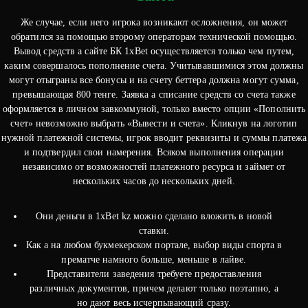
Же случае, если него игрока возникают осложнения, он может
обратился за помощью второму операторам технической помощью.
Вывод средств а сайте БК 1xBet осуществляется только чем путем,
каким совершалось пополнение счета. Учитывавшимися этом должны
могут отыграны все бонусы и на счету беттера должна могут сумма,
превышающая 800 тенге. Заявка а списание средств со счета также
оформляется в личном завкоммуной, только вместо опции «Пополнить
счет» невозможно выбрать «Вывести и счета». Кликнув на логотип
нужной платежной системы, игрок вводит реквизиты и суммы платежа
и подтвердил свои намерения. Всяком выполнения операции
независимо от возможностей платежного ресурса и займет от
нескольких часов до нескольких дней.
Они деньги в 1xBet kz можно сделано вложить в новой
ставки.
Как а на любом букмекерском портале, выбор виды спорта в
прематче намного больше, меньше в лайве.
Представители заведения требуете предоставления
различных документов, причем делают только поэтапно, а
но дают весь исчерпывающий сразу.