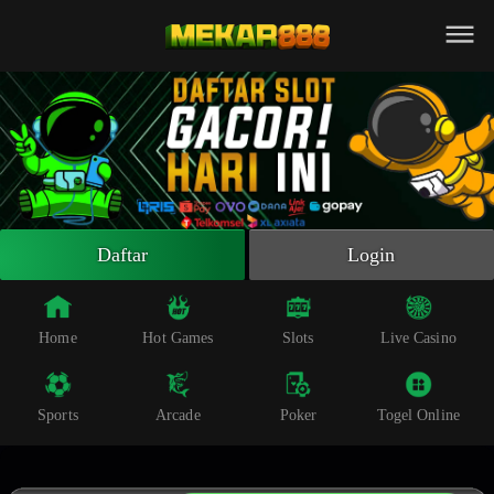
Beranda
Slot Online
Live Casino
Sportsbook
Arcade
Togel Online
Daftar
Login
Poker
Whatsapp
Home
Hot Games
Slots
Live Casino
Telegram
Sports
Arcade
Poker
Togel Online
Livechat