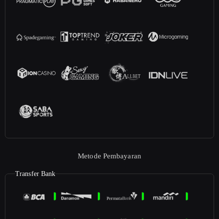
Metode Pembayaran
Transfer Bank