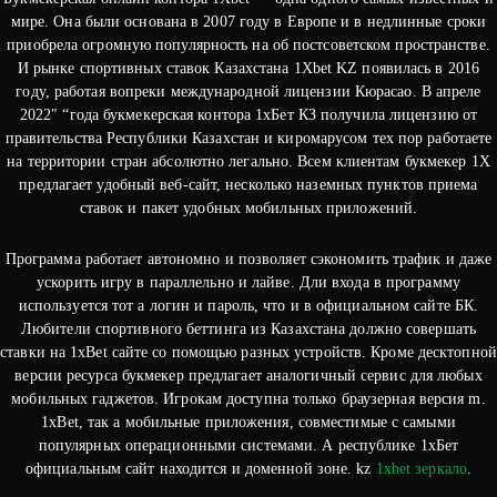
мире. Она были основана в 2007 году в Европе и в недлинные сроки
приобрела огромную популярность на об постсоветском пространстве.
И рынке спортивных ставок Казахстана 1Xbet KZ появилась в 2016
году, работая вопреки международной лицензии Кюрасао. В апреле
2022″ “года букмекерская контора 1хБет КЗ получила лицензию от
правительства Республики Казахстан и киромарусом тех пор работаете
на территории стран абсолютно легально. Всем клиентам букмекер 1X
предлагает удобный веб-сайт, несколько наземных пунктов приема
ставок и пакет удобных мобильных приложений.
Программа работает автономно и позволяет сэкономить трафик и даже
ускорить игру в параллельно и лайве. Дли входа в программу
используется тот а логин и пароль, что и в официальном сайте БК.
Любители спортивного беттинга из Казахстана должно совершать
ставки на 1xBet сайте со помощью разных устройств. Кроме десктопной
версии ресурса букмекер предлагает аналогичный сервис для любых
мобильных гаджетов. Игрокам доступна только браузерная версия m.
1xBet, так а мобильные приложения, совместимые с самыми
популярных операционными системами. А республике 1хБет
официальным сайт находится и доменной зоне. kz
1xbet зеркало
.