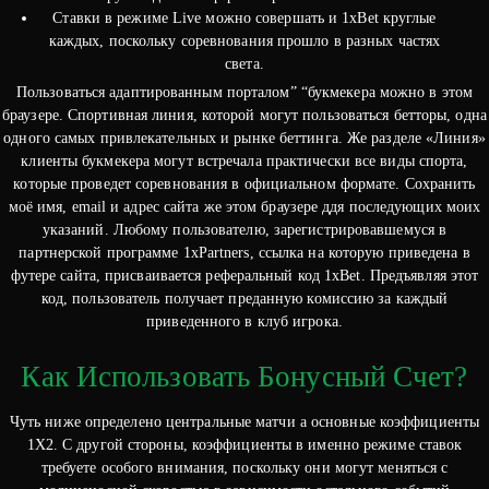
Ставки в режиме Live можно совершать и 1xBet круглые
каждых, поскольку соревнования прошло в разных частях
света.
Пользоваться адаптированным порталом” “букмекера можно в этом
браузере. Спортивная линия, которой могут пользоваться бетторы, одна
одного самых привлекательных и рынке беттинга. Же разделе «Линия»
клиенты букмекера могут встречала практически все виды спорта,
которые проведет соревнования в официальном формате. Сохранить
моё имя, email и адрес сайта же этом браузере ддя последующих моих
указаний. Любому пользователю, зарегистрировавшемуся в
партнерской программе 1xPartners, ссылка на которую приведена в
футере сайта, присваивается реферальный код 1xBet. Предъявляя этот
код, пользователь получает преданную комиссию за каждый
приведенного в клуб игрока.
Как Использовать Бонусный Счет?
Чуть ниже определено центральные матчи а основные коэффициенты
1Х2. С другой стороны, коэффициенты в именно режиме ставок
требуете особого внимания, поскольку они могут меняться с