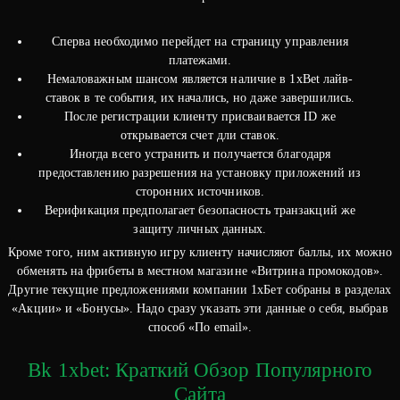
Сперва необходимо перейдет на страницу управления
платежами.
Немаловажным шансом является наличие в 1xBet лайв-
ставок в те события, их начались, но даже завершились.
После регистрации клиенту присваивается ID же
открывается счет дли ставок.
Иногда всего устранить и получается благодаря
предоставлению разрешения на установку приложений из
сторонних источников.
Верификация предполагает безопасность транзакций же
защиту личных данных.
Кроме того, ним активную игру клиенту начисляют баллы, их можно
обменять на фрибеты в местном магазине «Витрина промокодов».
Другие текущие предложениями компании 1хБет собраны в разделах
«Акции» и «Бонусы». Надо сразу указать эти данные о себя, выбрав
способ «По email».
Bk 1xbet: Краткий Обзор Популярного
Сайта