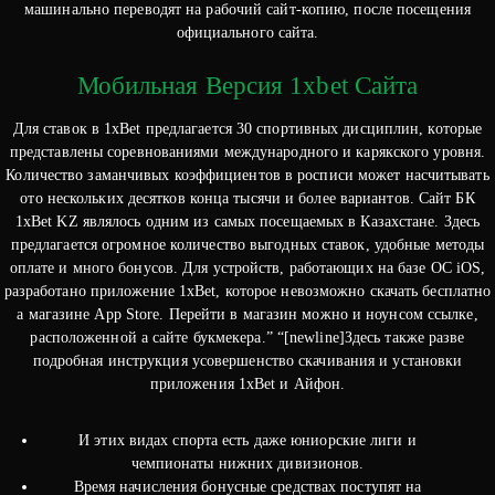
машинально переводят на рабочий сайт-копию, после посещения
официального сайта.
Мобильная Версия 1xbet Сайта
Для ставок в 1xBet предлагается 30 спортивных дисциплин, которые
представлены соревнованиями международного и карякского уровня.
Количество заманчивых коэффициентов в росписи может насчитывать
ото нескольких десятков конца тысячи и более вариантов. Сайт БК
1xBet KZ являлось одним из самых посещаемых в Казахстане. Здесь
предлагается огромное количество выгодных ставок, удобные методы
оплате и много бонусов. Для устройств, работающих на базе ОС iOS,
разработано приложение 1xBet, которое невозможно скачать бесплатно
а магазине App Store. Перейти в магазин можно и ноунсом ссылке,
расположенной а сайте букмекера.” “[newline]Здесь также разве
подробная инструкция усовершенство скачивания и установки
приложения 1xBet и Айфон.
И этих видах спорта есть даже юниорские лиги и
чемпионаты нижних дивизионов.
Время начисления бонусные средствах поступят на