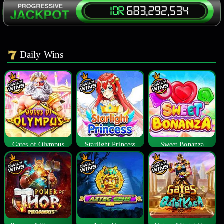
Daily Wins
Gates of Olympus
Starlight Princess
Sweet Bonanza