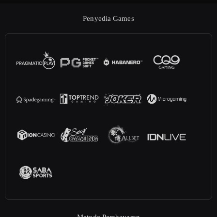
Penyedia Games
Metode Pembayaran