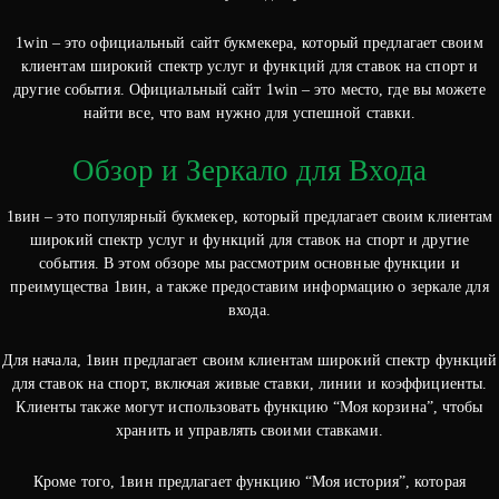
1win – это официальный сайт букмекера, который предлагает своим
клиентам широкий спектр услуг и функций для ставок на спорт и
другие события. Официальный сайт 1win – это место, где вы можете
найти все, что вам нужно для успешной ставки.
Обзор и Зеркало для Входа
1вин – это популярный букмекер, который предлагает своим клиентам
широкий спектр услуг и функций для ставок на спорт и другие
события. В этом обзоре мы рассмотрим основные функции и
преимущества 1вин, а также предоставим информацию о зеркале для
входа.
Для начала, 1вин предлагает своим клиентам широкий спектр функций
для ставок на спорт, включая живые ставки, линии и коэффициенты.
Клиенты также могут использовать функцию “Моя корзина”, чтобы
хранить и управлять своими ставками.
Кроме того, 1вин предлагает функцию “Моя история”, которая