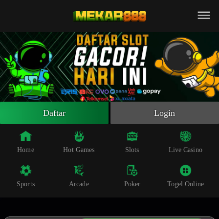
Beranda
Slot Online
Live Casino
Sportsbook
Arcade
Togel Online
Daftar
Login
Poker
Whatsapp
Home
Hot Games
Slots
Live Casino
Telegram
Sports
Arcade
Poker
Togel Online
Livechat