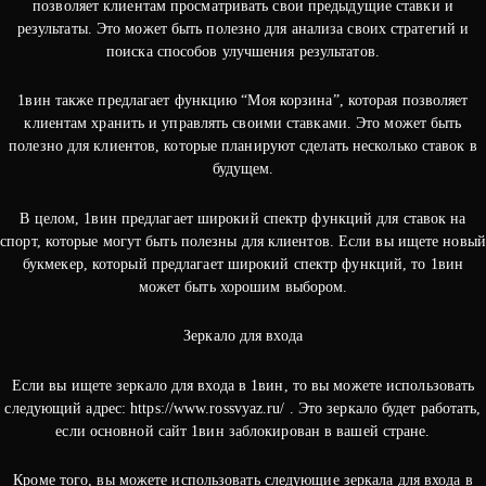
позволяет клиентам просматривать свои предыдущие ставки и
результаты. Это может быть полезно для анализа своих стратегий и
поиска способов улучшения результатов.
1вин также предлагает функцию “Моя корзина”, которая позволяет
клиентам хранить и управлять своими ставками. Это может быть
полезно для клиентов, которые планируют сделать несколько ставок в
будущем.
В целом, 1вин предлагает широкий спектр функций для ставок на
спорт, которые могут быть полезны для клиентов. Если вы ищете новый
букмекер, который предлагает широкий спектр функций, то 1вин
может быть хорошим выбором.
Зеркало для входа
Если вы ищете зеркало для входа в 1вин, то вы можете использовать
следующий адрес: https://www.rossvyaz.ru/ . Это зеркало будет работать,
если основной сайт 1вин заблокирован в вашей стране.
Кроме того, вы можете использовать следующие зеркала для входа в